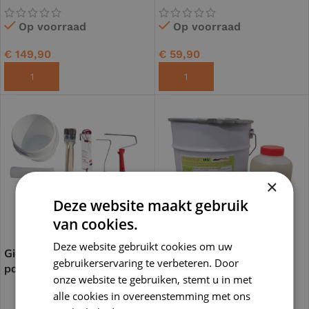
Op voorraad
Op voorraad
€
149,90
€
59,90
TOEVOEGEN AAN WINKELWAGEN
TOEVOEGEN AAN WINKELWAGEN
×
Deze website maakt gebruik
van cookies.
Deze website gebruikt cookies om uw
Gietvloer gereedschap
Epoxy gietvloer per
gebruikerservaring te verbeteren. Door
pakket 5-50m²
verpakking
onze website te gebruiken, stemt u in met
alle cookies in overeenstemming met ons