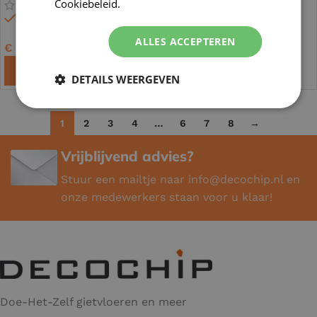
Cookiebeleid.
Lees verder
Op voorraad
Op voorraad
ALLES ACCEPTEREN
€
79,90
Vanaf
€
33,50
TOEVOEGEN AAN WINKELWAGEN
OPTIES SELECTEREN
DETAILS WEERGEVEN
1
2
3
4
…
6
7
8
→
Vrijblijvend advies?
Stuur een mailtje naar
info@decochip.nl
en
onze medewerkers staan voor u klaar!
Doe-Het-Zelf gietvloeren en meer