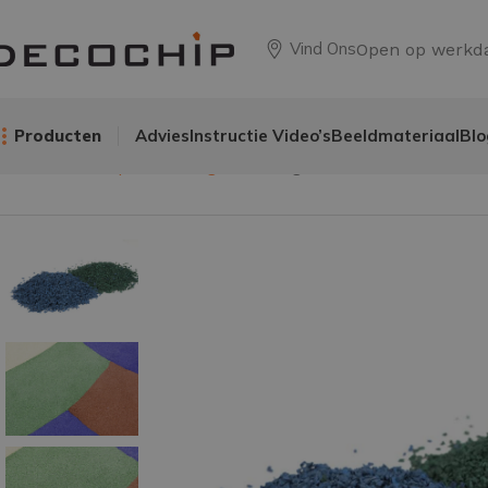
Vind Ons
Open op werkd
Producten
Advies
Instructie Video’s
Beeldmateriaal
Blo
Home
Anti-slip afwerking
Rubber granulaat EPDM kleur