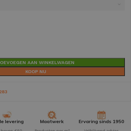
OEVOEGEN AAN WINKELWAGEN
KOOP NU
283
le levering
Maatwerk
Ervaring sinds 1950
s boven €50.-
Producten per m²
Vrijblijvend advies