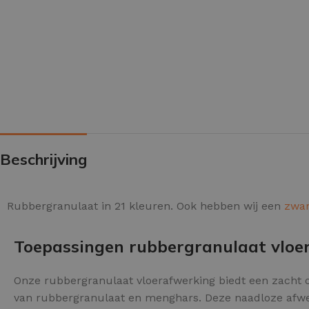
PU GIETVLOER
Gietvloer woonruimte
Gietvloer badkamer
Beschrijving
LOS PER VERPAKKING
Rubbergranulaat in 21 kleuren. Ook hebben wij een
zwar
Impregneer
Toepassingen rubbergranulaat vloer
Impregneer snel
Tegelprimer
Onze rubbergranulaat vloerafwerking biedt een zacht 
Schraaplaag PU
van rubbergranulaat en menghars. Deze naadloze afwer