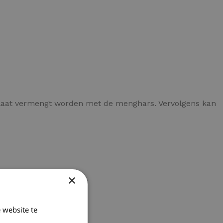
ulaat vermengt worden met de menghars. Vervolgens kan
×
 website te
Lees verder