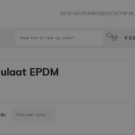
0578-561283
INFO@DECOCHIP.NL
€
0,
nulaat EPDM
NG