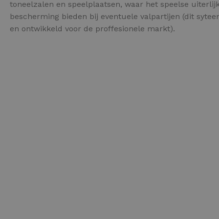
Schraaplaag epoxy
toneelzalen en speelplaatsen, waar het speelse uiterli
bescherming bieden bij eventuele valpartijen (dit sytee
Gietvloer PU
en ontwikkeld voor de proffesionele markt).
Gietvloer Epoxy