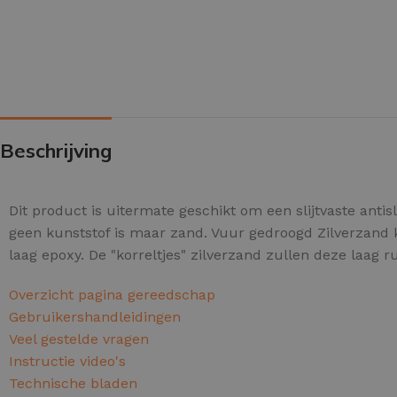
PU GIETVLOER
Beschrijving
Gietvloer woonruimte
Gietvloer badkamer
Dit product is uitermate geschikt om een slijtvaste antisl
geen kunststof is maar zand. Vuur gedroogd Zilverzand 
LOS PER VERPAKKING
laag epoxy. De "korreltjes" zilverzand zullen deze laag
Impregneer
Overzicht pagina gereedschap
Impregneer snel
Gebruikershandleidingen
Veel gestelde vragen
Tegelprimer
Instructie video's
Schraaplaag PU
Technische bladen