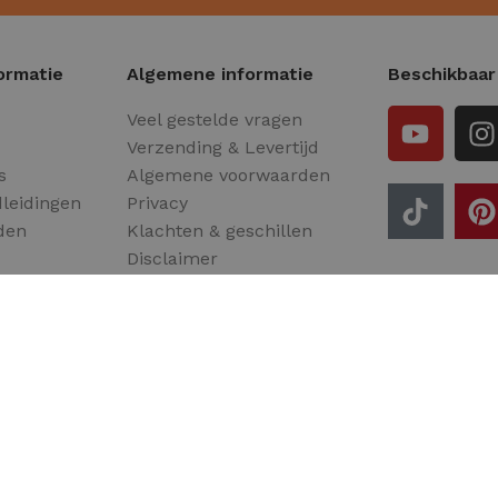
ormatie
Algemene informatie
Beschikbaar
Veel gestelde vragen
Verzending & Levertijd
s
Algemene voorwaarden
leidingen
Privacy
den
Klachten & geschillen
Disclaimer
Winactie