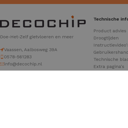
Technische inf
Product advies
Doe-Het-Zelf gietvloeren en meer
Droogtijden
Instructievideo'
Vaassen, Aalbosweg 39A
Gebruikershand
0578-561283
Technische bla
info@decochip.nl
Extra pagina's
Werkgebied
Decochip 2026