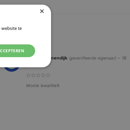
×
 website te
Lees verder
ACCEPTEREN
Theo Groenendijk
–
16
(geverifieerde eigenaar)
juni 2026
Mooie kwaliteit