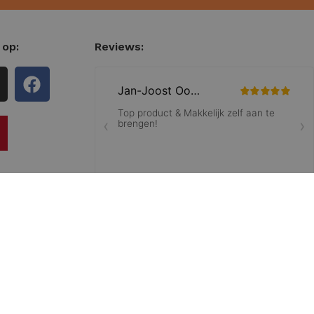
 op:
Reviews: