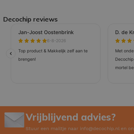
Decochip reviews
Vrijblijvend advies?
Stuur een mailtje naar
info@decochip.nl
en on