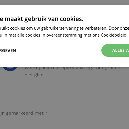
Kleurvlokken
e maakt gebruik van cookies.
ruikt cookies om uw gebruikerservaring te verbeteren. Door onze
 u in met alle cookies in overeenstemming met ons Cookiebeleid.
ERGEVEN
ALLES 
Abdul
–
12 maart 2026
Werkt goed met epoxy coating. Niet grof en
niet glad.
zijn gemarkeerd met
*