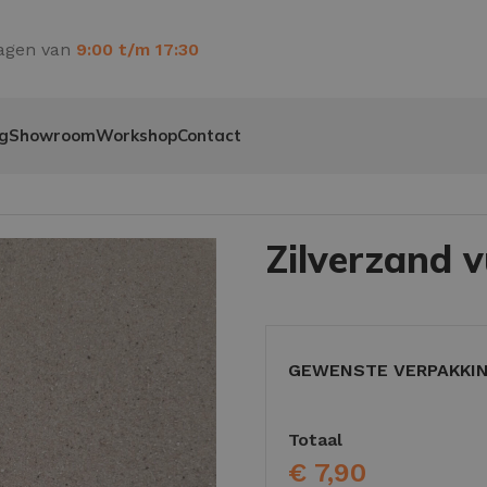
agen van
9:00 t/m 17:30
g
Showroom
Workshop
Contact
Zilverzand 
GEWENSTE VERPAKKI
Totaal
€
7,90