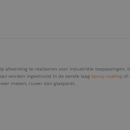
EPOXY GIETVLOER
G
Gietvloer bedrijfsruimte
Gi
Gietvloer garage
Al
ip afwerking te realiseren voor industriële toepassingen. Di
kan worden ingestrooid in de eerste laag
epoxy coating
of
 ruwer maken, ruwer dan glasparel.
Toplaag transparant
Toplaag anti-slip
Budget toplaag
Toplaag in kleur
Toplaag kleur anti-slip