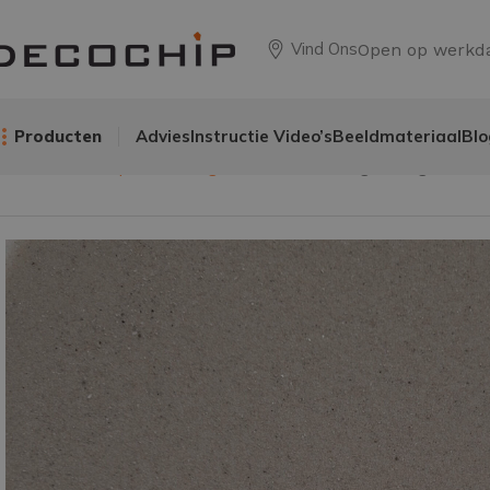
Vind Ons
Open op werkd
Producten
Advies
Instructie Video’s
Beeldmateriaal
Blo
Home
Anti-slip afwerking
Zilverzand vuurgedroogd