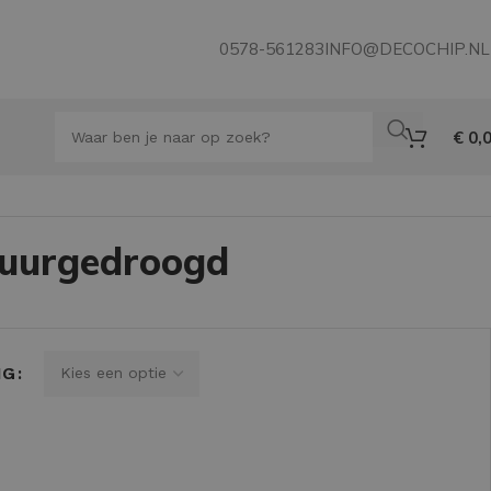
0578-561283
INFO@DECOCHIP.NL
€
0,
vuurgedroogd
NG