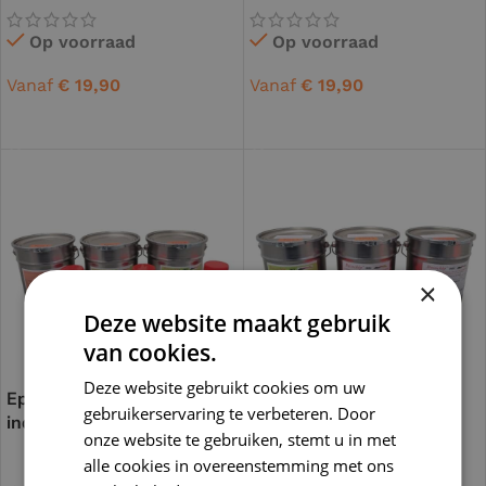
Op voorraad
Op voorraad
Vanaf
€
19,90
Vanaf
€
19,90
OPTIES SELECTEREN
OPTIES SELECTEREN
×
Deze website maakt gebruik
van cookies.
Deze website gebruikt cookies om uw
Epoxy vloercoating
Betonlook coating wand
gebruikerservaring te verbeteren. Door
industrieel m² pakket
transparant m² pakket
onze website te gebruiken, stemt u in met
alle cookies in overeenstemming met ons