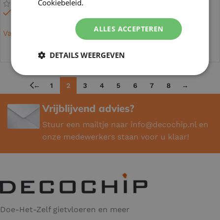
Cookiebeleid.
Lees verder
Op voorraad
Op voorraad
ALLES ACCEPTEREN
Vanaf
€
11,70
/m²
Vanaf
€
12,50
/m²
OPTIES SELECTEREN
OPTIES SELECTEREN
DETAILS WEERGEVEN
←
1
2
3
4
5
6
7
8
→
Vrijblijvend advies?
Stuur een mailtje naar
info@decochip.nl
en
onze medewerkers staan voor u klaar!
Doe-Het-Zelf gietvloeren en meer