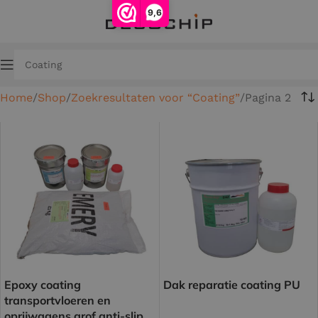
9,6
Home
Shop
Zoekresultaten voor “Coating”
Pagina 2
Epoxy coating
Dak reparatie coating PU
transportvloeren en
oprijwagens grof anti-slip