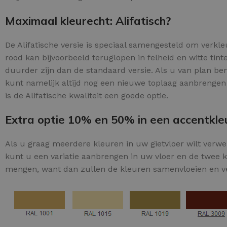
Maximaal kleurecht: Alifatisch?
De Alifatische versie is speciaal samengesteld om verkl
rood kan bijvoorbeeld teruglopen in felheid en witte tint
duurder zijn dan de standaard versie. Als u van plan ben
PU GIETVLOER
kunt namelijk altijd nog een nieuwe toplaag aanbrengen 
Gietvloer woonruimte
is de Alifatische kwaliteit een goede optie.
Gietvloer badkamer
Extra optie 10% en 50% in een accentkle
Als u graag meerdere kleuren in uw gietvloer wilt verw
LOS PER VERPAKKING
kunt u een variatie aanbrengen in uw vloer en de twee kl
Impregneer
mengen, want dan zullen de kleuren samenvloeien en v
Impregneer snel
Tegelprimer
Schraaplaag PU