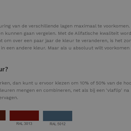
euring van de verschillende lagen maximaal te voorkomen.
en kunnen gaan vergelen. Met de Alifatische kwaliteit word
t om over een paar jaar de kleur te veranderen, is het zon
EPOXY GIETVLOER
G
in een andere kleur. Maar als u absoluut wilt voorkomen 
Gietvloer bedrijfsruimte
Gi
Gietvloer garage
Al
ur?
erken, dan kunt u ervoor kiezen om 10% of 50% van de ho
Toplaag transparant
euren mengen en combineren, net als bij een 'vlaflip' na he
ervagen.
Toplaag anti-slip
Budget toplaag
Toplaag in kleur
Toplaag kleur anti-slip