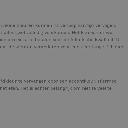
 Enkele kleuren kunnen na verloop van tijd vervagen,
t dit vrijwel volledig voorkomen. Het kan echter wel
de om extra te betalen voor de Alifatische kwaliteit. U
IETVLOER GEREEDSCHAP
dat de kleuren veranderen voor een zeer lange tijd, dan
etvloer gereedschap pakket
le gereedschappen
ofdkleur te vervangen door een accentkleur. Hiermee
t eten. Het is echter belangrijk om niet te veel te