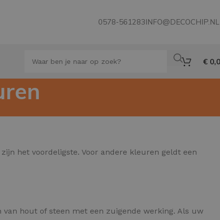
0578-561283
INFO@DECOCHIP.NL
€
0,
uren
ijn het voordeligste. Voor andere kleuren geldt een
 van hout of steen met een zuigende werking. Als uw