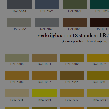
Schraaplaag epoxy
Gietvloer PU
Gietvloer Epoxy