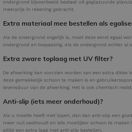
ondergrond bijvoorbeeld bestaat uit geglazuurde plavuiz
meerprijs in rekening gebracht.
Extra materiaal mee bestellen als egalise
Als de ondergrond ongelijk is, moet deze eerst egaal wo
ondergrond en toepassing. Als de ondergrond echter al stra
Extra zware toplaag met UV filter?
De afwerking kan voorzien worden van een extra dikke to
deze gemakkelijk schoon te maken is en gebruikerssporen
levensduur van de afwerking. Het is ook chemisch resist
Anti-slip (iets meer onderhoud)?
Als u moeite heeft met lopen, dan kan anti-slip een goed
meer vuil vasthoudt en iets moeilijker schoon te maken is
altijd een extra laag met anti-slip bestellen.