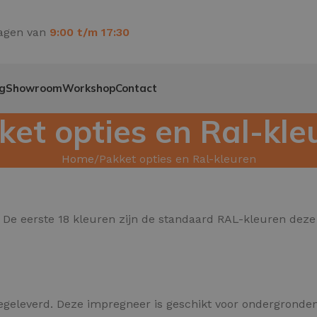
agen van
9:00 t/m 17:30
g
Showroom
Workshop
Contact
ket opties en Ral-kle
Home
Pakket opties en Ral-kleuren
De eerste 18 kleuren zijn de standaard RAL-kleuren deze z
egeleverd. Deze impregneer is geschikt voor ondergronden