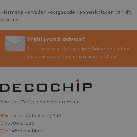
Hiermede vervallen voorgaande kenmerkbladen van dit
product.
Vrijblijvend advies?
Stuur een mailtje naar
info@decochip.nl
en
onze medewerkers staan voor u klaar!
Doe-Het-Zelf gietvloeren en meer
Vaassen, Aalbosweg 39A
0578-561283
info@decochip.nl