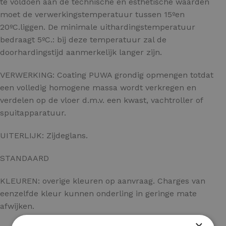
te voldoen aan de technische en esthetische waarden
moet de verwerkingstemperatuur tussen 15ºen
20ºC.liggen. De minimale uithardingstemperatuur
bedraagt 5ºC.: bij deze temperatuur zal de
doorhardingstijd aanmerkelijk langer zijn.
VERWERKING: Coating PUWA grondig opmengen totdat
een volledig homogene massa wordt verkregen en
verdelen op de vloer d.m.v. een kwast, vachtroller of
spuitapparatuur.
UITERLIJK: Zijdeglans.
STANDAARD
KLEUREN: overige kleuren op aanvraag. Charges van
eenzelfde kleur kunnen onderling in geringe mate
afwijken.