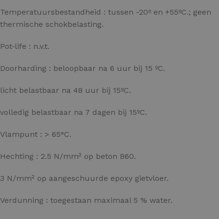
Temperatuursbestandheid : tussen -20º en +55ºC.; geen
thermische schokbelasting.
Pot‑life : n.v.t.
Doorharding : beloopbaar na 6 uur bij 15 ºC.
licht belastbaar na 48 uur bij 15ºC.
volledig belastbaar na 7 dagen bij 15ºC.
Vlampunt : > 65°C.
Hechting : 2.5 N/mm² op beton B60.
3 N/mm² op aangeschuurde epoxy gietvloer.
Verdunning : toegestaan maximaal 5 % water.