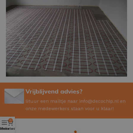
Vrijblijvend advies?
Stuur een mailtje naar
info@decochip.nl
en
onze medewerkers staan voor u klaar!
0
Winkelwagen
Menu