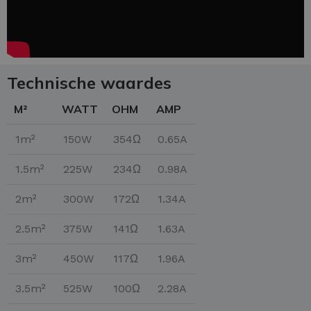
Technische waardes
M²
WATT
OHM
AMP
1m²
150W
354Ω
0.65A
1.5m²
225W
234Ω
0.98A
2m²
300W
172Ω
1.34A
2.5m²
375W
141Ω
1.63A
3m²
450W
117Ω
1.96A
3.5m²
525W
100Ω
2.28A