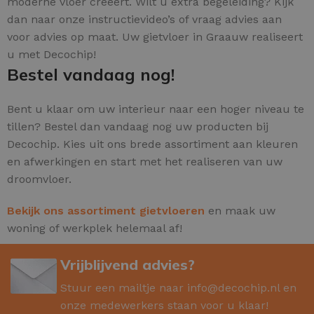
moderne vloer creëert. Wilt u extra begeleiding? Kijk
dan naar onze instructievideo’s of vraag advies aan
voor advies op maat. Uw gietvloer in Graauw realiseert
u met Decochip!
Bestel vandaag nog!
Bent u klaar om uw interieur naar een hoger niveau te
tillen? Bestel dan vandaag nog uw producten bij
Decochip. Kies uit ons brede assortiment aan kleuren
en afwerkingen en start met het realiseren van uw
droomvloer.
Bekijk ons assortiment gietvloeren
en maak uw
woning of werkplek helemaal af!
Vrijblijvend advies?
Stuur een mailtje naar
info@decochip.nl
en
onze medewerkers staan voor u klaar!