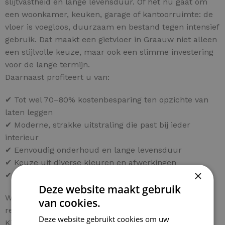
slijtvastheid en lange levensduur. Of het nu gaat om
een woonkamer, keuken, garage of kantoorruimte: de
vloer is voegloos, duurzaam en bestand tegen intensief
gebruik. Dat maakt een gietvloer in Graauw niet alleen
een stijlvolle keuze, maar ook een slimme investering
voor de lange termijn.
Daarnaast profiteert u van:
✔ Tot wel 70–80% kostenbesparing ten opzichte van
laten leggen
✔ Moderne, strakke uitstraling die past bij ieder
interieur
✔ Eenvoudig onderhoud en lange levensduur
✔ Keuze uit diverse kleuren en afwerkingen
×
✔ Persoonlijk advies voor uw project in Graauw
Deze website maakt gebruik
Wilt u ook een hoogwaardige gietvloer in Graauw
van cookies.
realiseren tegen een fractie van de normale kosten?
Deze website gebruikt cookies om uw
Kies dan voor een compleet doe-het-zelf pakket en