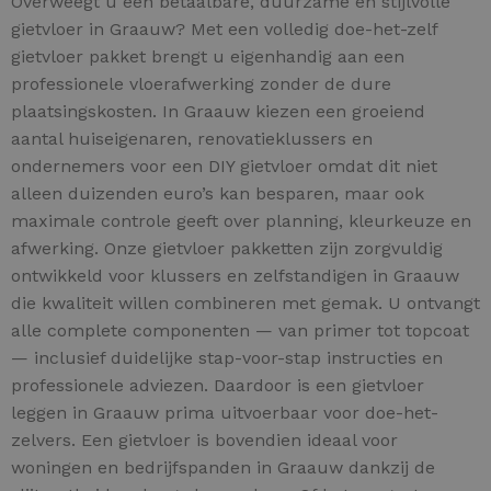
Overweegt u een betaalbare, duurzame én stijlvolle
gietvloer in Graauw? Met een volledig doe-het-zelf
gietvloer pakket brengt u eigenhandig aan een
professionele vloerafwerking zonder de dure
plaatsingskosten. In Graauw kiezen een groeiend
aantal huiseigenaren, renovatieklussers en
ondernemers voor een DIY gietvloer omdat dit niet
alleen duizenden euro’s kan besparen, maar ook
maximale controle geeft over planning, kleurkeuze en
afwerking. Onze gietvloer pakketten zijn zorgvuldig
ontwikkeld voor klussers en zelfstandigen in Graauw
die kwaliteit willen combineren met gemak. U ontvangt
alle complete componenten — van primer tot topcoat
— inclusief duidelijke stap-voor-stap instructies en
professionele adviezen. Daardoor is een gietvloer
leggen in Graauw prima uitvoerbaar voor doe-het-
zelvers. Een gietvloer is bovendien ideaal voor
woningen en bedrijfspanden in Graauw dankzij de