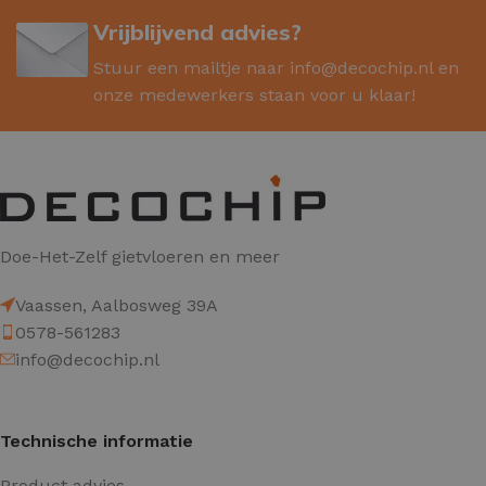
Vrijblijvend advies?
Stuur een mailtje naar
info@decochip.nl
en
onze medewerkers staan voor u klaar!
Doe-Het-Zelf gietvloeren en meer
Vaassen, Aalbosweg 39A
0578-561283
info@decochip.nl
Technische informatie
Product advies