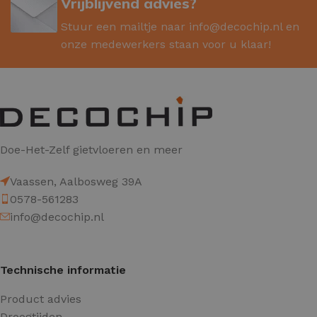
Vrijblijvend advies?
Stuur een mailtje naar
info@decochip.nl
en
onze medewerkers staan voor u klaar!
Doe-Het-Zelf gietvloeren en meer
Vaassen, Aalbosweg 39A
0578-561283
info@decochip.nl
Technische informatie
Product advies
Droogtijden