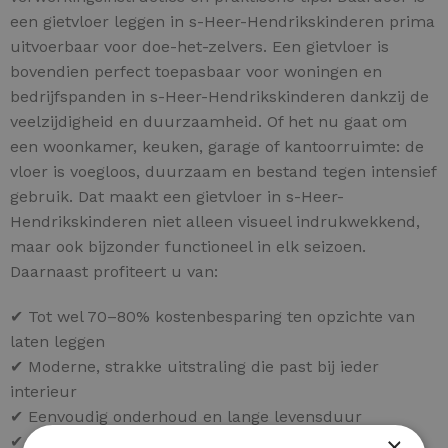
een gietvloer leggen in s-Heer-Hendrikskinderen prima
uitvoerbaar voor doe-het-zelvers. Een gietvloer is
bovendien perfect toepasbaar voor woningen en
bedrijfspanden in s-Heer-Hendrikskinderen dankzij de
veelzijdigheid en duurzaamheid. Of het nu gaat om
een woonkamer, keuken, garage of kantoorruimte: de
vloer is voegloos, duurzaam en bestand tegen intensief
gebruik. Dat maakt een gietvloer in s-Heer-
Hendrikskinderen niet alleen visueel indrukwekkend,
maar ook bijzonder functioneel in elk seizoen.
Daarnaast profiteert u van:
✔ Tot wel 70–80% kostenbesparing ten opzichte van
laten leggen
✔ Moderne, strakke uitstraling die past bij ieder
interieur
✔ Eenvoudig onderhoud en lange levensduur
×
✔ Keuze uit diverse kleuren en afwerkingen