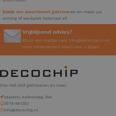
droomvloer.
Bekijk ons assortiment gietvloeren
en maak uw
woning of werkplek helemaal af!
Vrijblijvend advies?
Stuur een mailtje naar
info@decochip.nl
en
onze medewerkers staan voor u klaar!
Doe-Het-Zelf gietvloeren en meer
Vaassen, Aalbosweg 39A
0578-561283
info@decochip.nl