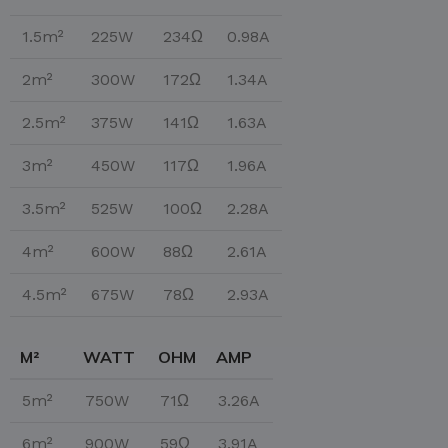
1.5m²
225W
234Ω
0.98A
2m²
300W
172Ω
1.34A
2.5m²
375W
141Ω
1.63A
3m²
450W
117Ω
1.96A
3.5m²
525W
100Ω
2.28A
4m²
600W
88Ω
2.61A
4.5m²
675W
78Ω
2.93A
M²
WATT
OHM
AMP
5m²
750W
71Ω
3.26A
6m²
900W
59Ω
3.91A