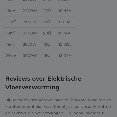
16m²
2400W
22Ω
10.43A
17m²
2550W
21Ω
11.09A
18m²
2700W
20Ω
11.74A
19m²
2850W
19Ω
12.39A
20m²
3000W
18Ω
13.04A
Reviews over Elektrische
Vloerverwarming
Bij Decochip streven we naar de hoogste kwaliteit en
klanttevredenheid, wat duidelijk naar voren komt uit
de reviews die we ontvangen. Op WebwinkelKeur