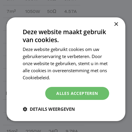
7m²
1050W
50Ω
4.57A
×
8m²
1200W
44Ω
5.22A
Deze website maakt gebruik
9m²
1350W
39Ω
5.87A
van cookies.
Deze website gebruikt cookies om uw
10m²
1500W
35Ω
6.52A
gebruikerservaring te verbeteren. Door
11m²
1650W
32Ω
7.17A
onze website te gebruiken, stemt u in met
alle cookies in overeenstemming met ons
12m²
1800W
29Ω
7.83A
Cookiebeleid.
Lees verder
M²
WATT
OHM
AMP
ALLES ACCEPTEREN
13m²
1950W
27Ω
8.48A
DETAILS WEERGEVEN
14m²
2100W
25Ω
9.13A
15m²
2250W
24Ω
9.78A