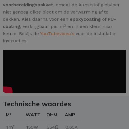
voorbereidingspakket
, omdat de kunststof gietvloer
niet genoeg dikte biedt om de verwarming af te
dekken. Kies daarna voor een
epoxycoating
of
PU-
coating
, verkrijgbaar per m² en in een kleur naar
keuze. Bekijk de
YouTubevideo's
voor de installatie-
instructies.
Technische waardes
M²
WATT
OHM
AMP
1m²
150W
354Ω
0.65A