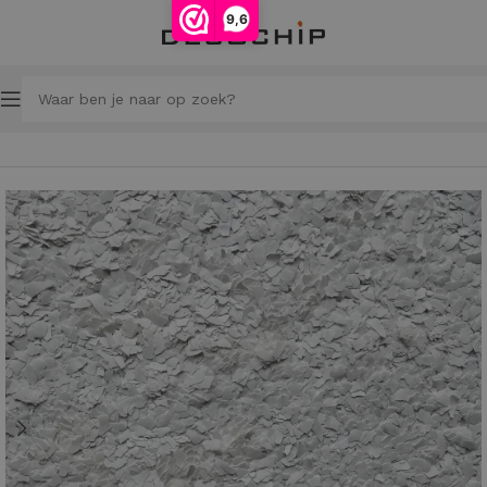
9,6
Home
Gietvloeren