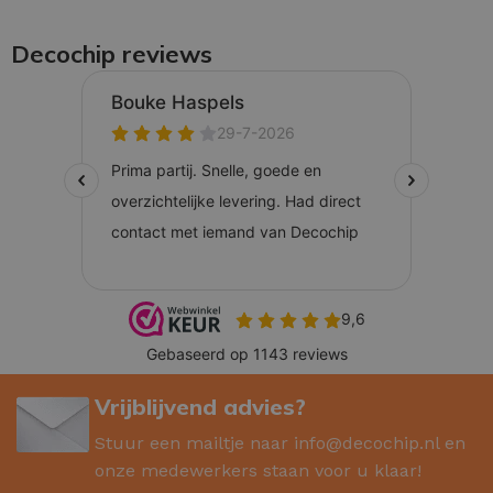
Decochip reviews
Vrijblijvend advies?
Stuur een mailtje naar
info@decochip.nl
en
onze medewerkers staan voor u klaar!