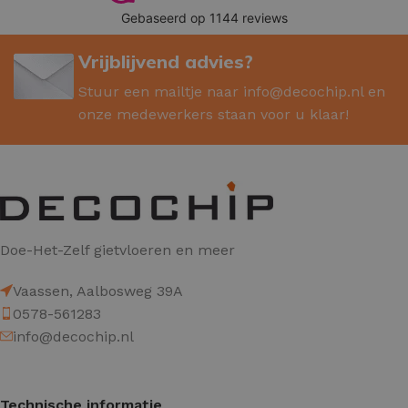
Vrijblijvend advies?
Stuur een mailtje naar
info@decochip.nl
en
onze medewerkers staan voor u klaar!
Doe-Het-Zelf gietvloeren en meer
Vaassen, Aalbosweg 39A
0578-561283
info@decochip.nl
Technische informatie