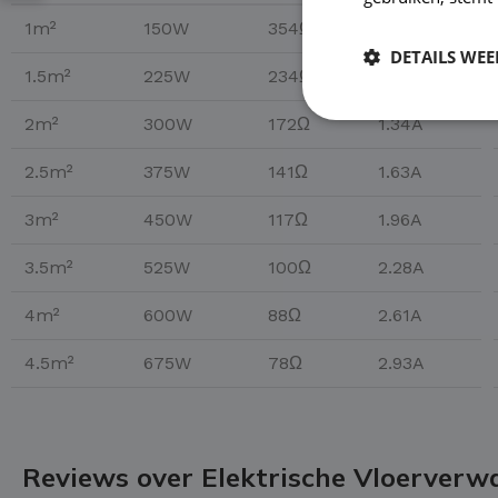
1m²
150W
354Ω
0.65A
DETAILS WE
1.5m²
225W
234Ω
0.98A
2m²
300W
172Ω
1.34A
2.5m²
375W
141Ω
1.63A
3m²
450W
117Ω
1.96A
3.5m²
525W
100Ω
2.28A
4m²
600W
88Ω
2.61A
4.5m²
675W
78Ω
2.93A
Reviews over Elektrische Vloerver