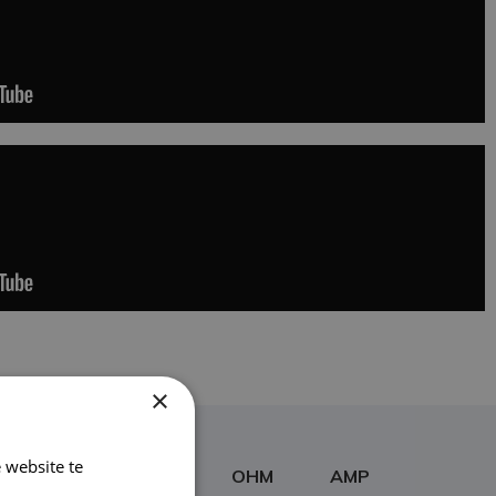
×
 website te
M²
WATT
OHM
AMP
Lees verder