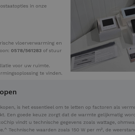
ostaatopties in onze
ktrische vloerverwarming en
foon:
0578/561283
of stuur
llatie voor uw ruimte.
rmingsoplossing te vinden.
Kopen
open, is het essentieel om te letten op factoren als ver
rkt. Een goede keuze zorgt dat de warmte gelijkmatig wor
coChip vindt u technische gegevens zoals wattage, ohmw
e.^ Technische waarden zoals 150 W per m², de weersta