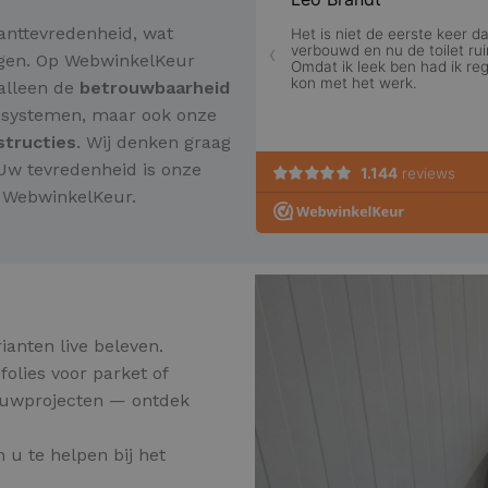
lanttevredenheid, wat
angen. Op WebwinkelKeur
 alleen de
betrouwbaarheid
ssystemen, maar ook onze
nstructies
. Wij denken graag
 Uw tevredenheid is onze
p WebwinkelKeur.
ianten live beleven.
folies voor parket of
ouwprojecten — ontdek
 u te helpen bij het