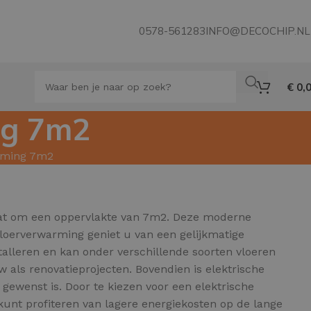
0578-561283
INFO@DECOCHIP.NL
€
0,
ng 7m2
arming 7m2
aat om een oppervlakte van 7m2. Deze moderne
vloerverwarming geniet u van een gelijkmatige
alleren en kan onder verschillende soorten vloeren
w als renovatieprojecten. Bovendien is elektrische
gewenst is. Door te kiezen voor een elektrische
unt profiteren van lagere energiekosten op de lange