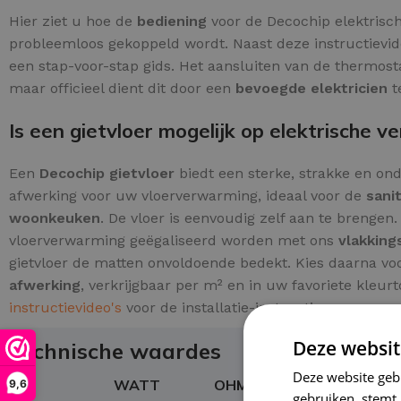
Hier ziet u hoe de
bediening
voor de Decochip elektrisc
probleemloos gekoppeld wordt. Naast deze instructievid
een stap-voor-stap gids. Het aansluiten van de thermostaa
maar officieel dient dit door een
bevoegde elektricien
t
Is een gietvloer mogelijk op elektrische 
Een
Decochip gietvloer
biedt een sterke, strakke en on
afwerking voor uw vloerverwarming, ideaal voor de
sani
woonkeuken
. De vloer is eenvoudig zelf aan te brengen
vloerverwarming geëgaliseerd worden met ons
vlakking
gietvloer de matten onvoldoende bedekt. Kies daarna v
afwerking
, verkrijgbaar per m² en in uw favoriete kleur
instructievideo's
voor de installatie-instructies.
Deze websit
Technische waardes
Deze website geb
M²
WATT
OHM
AMP
9,6
gebruiken, stemt