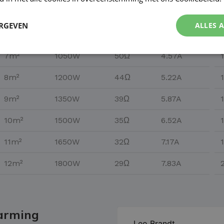
5m²
750W
71Ω
3.26A
ERGEVEN
ALLES 
6m²
900W
59Ω
3.91A
7m²
1050W
50Ω
4.57A
8m²
1200W
44Ω
5.22A
9m²
1350W
39Ω
5.87A
10m²
1500W
35Ω
6.52A
11m²
1650W
32Ω
7.17A
12m²
1800W
29Ω
7.83A
warming