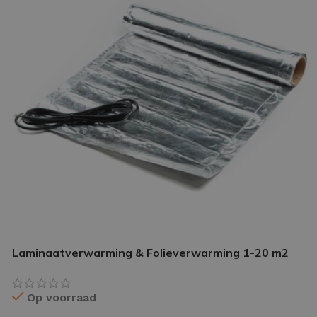
IETVLOER GEREEDSCHAP
etvloer gereedschap pakket
le gereedschappen
Laminaatverwarming & Folieverwarming 1-20 m2
Op voorraad