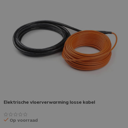
EPOXY GIETVLOER
G
Gietvloer bedrijfsruimte
Gi
Gietvloer garage
Al
Toplaag transparant
Toplaag anti-slip
Elektrische vloerverwarming losse kabel
Budget toplaag
Toplaag in kleur
Op voorraad
Toplaag kleur anti-slip