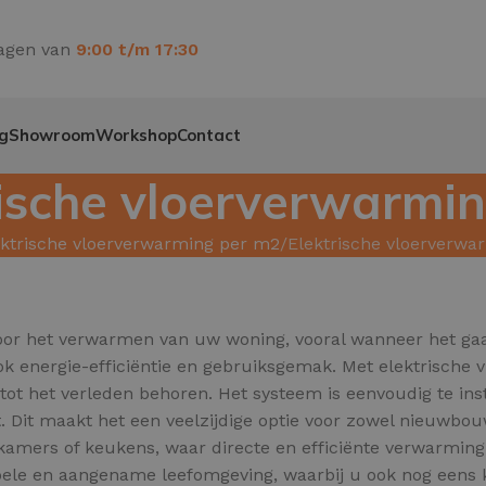
agen van
9:00 t/m 17:30
g
Showroom
Workshop
Contact
rische vloerverwarmi
ektrische vloerverwarming per m2
Elektrische vloerverw
 voor het verwarmen van uw woning, vooral wanneer het g
k energie-efficiëntie en gebruiksgemak. Met elektrische 
ot het verleden behoren. Het systeem is eenvoudig te inst
. Dit maakt het een veelzijdige optie voor zowel nieuwbou
kamers of keukens, waar directe en efficiënte verwarming 
ele en aangename leefomgeving, waarbij u ook nog eens k