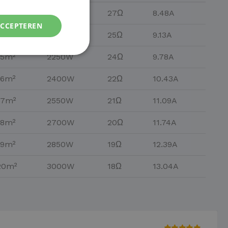
13m²
1950W
27Ω
8.48A
ACCEPTEREN
14m²
2100W
25Ω
9.13A
15m²
2250W
24Ω
9.78A
16m²
2400W
22Ω
10.43A
17m²
2550W
21Ω
11.09A
18m²
2700W
20Ω
11.74A
19m²
2850W
19Ω
12.39A
20m²
3000W
18Ω
13.04A