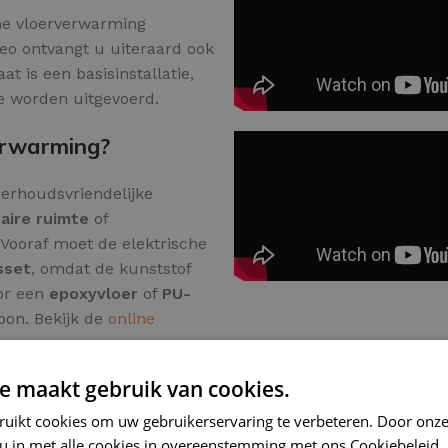
he vloerverwarming
eo ontvangt u uiteraard ook
t is een basisinstallatie,
e worden uitgevoerd.
verwarming?
derhoudsvriendelijke
taire ruimte
of
. Vooraf moet de elektrische
sset
, omdat de kunststof
oor een
epoxyvloer
of
PU-
toon. Bekijk de
online
e maakt gebruik van cookies.
ruikt cookies om uw gebruikerservaring te verbeteren. Door onze
M²
WATT
OHM
AMP
 u in met alle cookies in overeenstemming met ons Cookiebeleid.