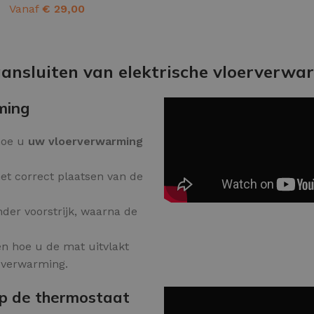
Vanaf
€
29,00
Kleurvlokken
OPTIES SELECTEREN
 aansluiten van elektrische vloerverw
ming
oe u
uw vloerverwarming
et correct plaatsen van de
nder voorstrijk, waarna de
en hoe u de mat uitvlakt
 verwarming.
op de thermostaat