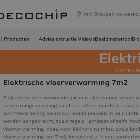
Vind Ons
Open op werkd
Producten
Advies
Instructie Video’s
Beeldmateriaal
Blo
Elekt
Home
El
Elektrische vloerverwarming 7m2
Elektrische vloerverwarming is een uitstekende keuze
verwarmingsoplossing biedt niet alleen comfort, maar oo
warmteverdeling, waardoor koude plekken in de ruimte t
worden aangebracht, zoals tegels, laminaat of zelfs hout
vloerverwarming ideaal voor kleinere ruimtes, zoals bad
vloerverwarming van 7m2, investeert u in een comfortab