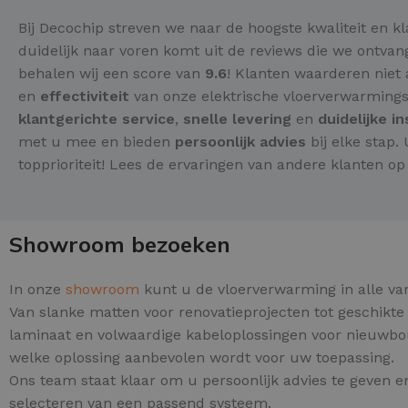
Bij Decochip streven we naar de hoogste kwaliteit en k
duidelijk naar voren komt uit de reviews die we ontv
behalen wij een score van
9.6
! Klanten waarderen niet
en
effectiviteit
van onze elektrische vloerverwarming
klantgerichte service
,
snelle levering
en
duidelijke i
met u mee en bieden
persoonlijk advies
bij elke stap.
topprioriteit! Lees de ervaringen van andere klanten o
Showroom bezoeken
In onze
showroom
kunt u de vloerverwarming in alle var
Van slanke matten voor renovatieprojecten tot geschikte 
laminaat en volwaardige kabeloplossingen voor nieuwb
welke oplossing aanbevolen wordt voor uw toepassing.
Ons team staat klaar om u persoonlijk advies te geven en
selecteren van een passend systeem.