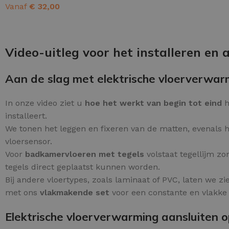
Schraaplaag epoxy
Vanaf
€
32,00
Gietvloer PU
OPTIES SELECTEREN
Gietvloer Epoxy
Video-uitleg voor het installeren en
Aan de slag met elektrische vloerverwar
In onze video ziet u
hoe het werkt van begin tot eind
h
installeert.
We tonen het leggen en fixeren van de matten, evenals h
vloersensor.
Voor
badkamervloeren met tegels
volstaat tegellijm zo
tegels direct geplaatst kunnen worden.
Bij andere vloertypes, zoals laminaat of PVC, laten we zi
met ons
vlakmakende set
voor een constante en vlakke
Elektrische vloerverwarming aansluiten 