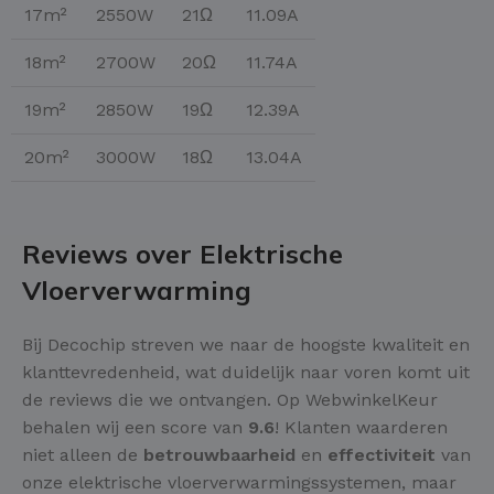
17m²
2550W
21Ω
11.09A
18m²
2700W
20Ω
11.74A
19m²
2850W
19Ω
12.39A
20m²
3000W
18Ω
13.04A
Reviews over Elektrische
Vloerverwarming
Bij Decochip streven we naar de hoogste kwaliteit en
klanttevredenheid, wat duidelijk naar voren komt uit
de reviews die we ontvangen. Op WebwinkelKeur
behalen wij een score van
9.6
! Klanten waarderen
niet alleen de
betrouwbaarheid
en
effectiviteit
van
onze elektrische vloerverwarmingssystemen, maar