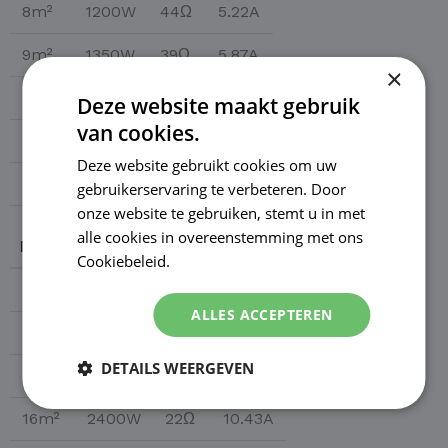
8m²
1200W
44Ω
5.22A
9m²
1350W
39Ω
5.87A
×
10m²
1500W
35Ω
6.52A
Deze website maakt gebruik
van cookies.
11m²
1650W
32Ω
7.17A
Deze website gebruikt cookies om uw
12m²
1800W
29Ω
7.83A
gebruikerservaring te verbeteren. Door
onze website te gebruiken, stemt u in met
alle cookies in overeenstemming met ons
M²
WATT
OHM
AMP
Cookiebeleid.
Lees verder
13m²
1950W
27Ω
8.48A
ALLES ACCEPTEREN
14m²
2100W
25Ω
9.13A
DETAILS WEERGEVEN
15m²
2250W
24Ω
9.78A
16m²
2400W
22Ω
10.43A