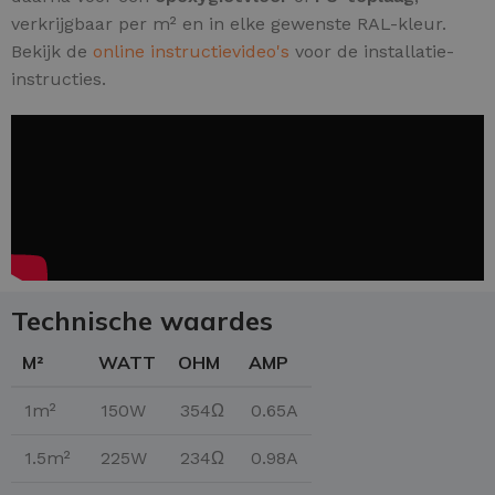
verkrijgbaar per m² en in elke gewenste RAL-kleur.
Bekijk de
online instructievideo's
voor de installatie-
instructies.
Technische waardes
M²
WATT
OHM
AMP
1m²
150W
354Ω
0.65A
1.5m²
225W
234Ω
0.98A