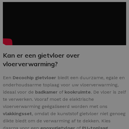
Kan er een gietvloer over
vloerverwarming?
Een
Decochip gietvloer
biedt een duurzame, egale en
onderhoudsarme toplaag voor uw vloerverwarming,
ideaal voor de
badkamer
of
kookruimte
. De vloer is zelf
te verwerken. Vooraf moet de elektrische
vloerverwarming geëgaliseerd worden met ons
vlakkingsset
, omdat de kunststof gietvloer niet genoeg
dikte biedt om de verwarming af te dekken. Kies
daarna voor een
epoxygietvloer
of
PU-toplaag
,