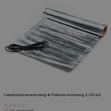
IETVLOER GEREEDSCHAP
etvloer gereedschap pakket
le gereedschappen
Laminaatverwarming & Folieverwarming 1-20 m2
Op voorraad