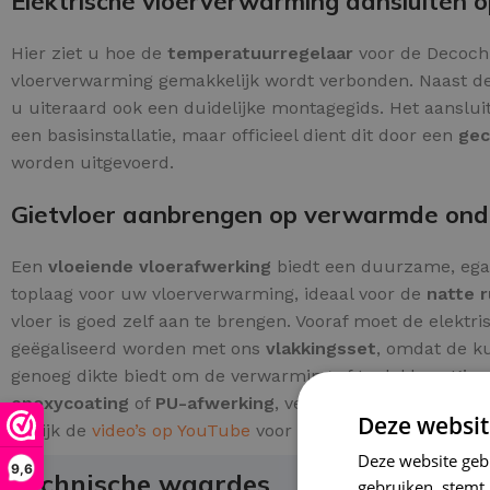
Elektrische vloerverwarming aansluiten 
Hier ziet u hoe de
temperatuurregelaar
voor de Decochi
vloerverwarming gemakkelijk wordt verbonden. Naast de
u uiteraard ook een duidelijke montagegids. Het aanslui
een basisinstallatie, maar officieel dient dit door een
gec
worden uitgevoerd.
Gietvloer aanbrengen op verwarmde ond
Een
vloeiende vloerafwerking
biedt een duurzame, eg
toplaag voor uw vloerverwarming, ideaal voor de
natte 
vloer is goed zelf aan te brengen. Vooraf moet de elektr
geëgaliseerd worden met ons
vlakkingsset
, omdat de ku
genoeg dikte biedt om de verwarming af te dekken. Kies
epoxycoating
of
PU-afwerking
, verkrijgbaar per m² en 
Deze websit
Bekijk de
video’s op YouTube
voor de installatie-instructi
Deze website geb
9,6
Technische waardes
gebruiken, stemt