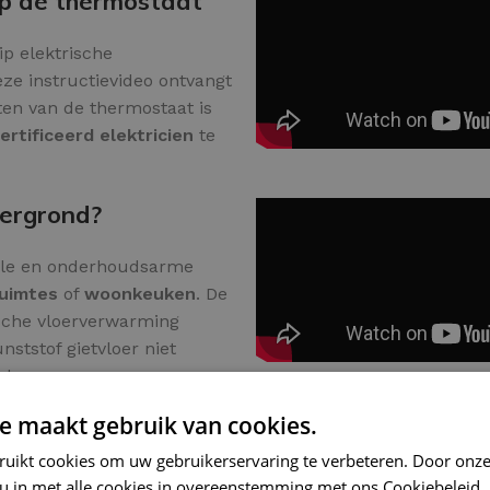
op de thermostaat
p elektrische
ze instructievideo ontvangt
ten van de thermostaat is
ertificeerd elektricien
te
ergrond?
ale en onderhoudsarme
ruimtes
of
woonkeuken
. De
ische vloerverwarming
nststof gietvloer niet
 daarna voor een
in uw favoriete kleurtoon.
e maakt gebruik van cookies.
es.
ruikt cookies om uw gebruikerservaring te verbeteren. Door onze
 u in met alle cookies in overeenstemming met ons Cookiebeleid.