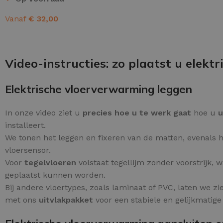
Schraaplaag epoxy
Vanaf
€
32,00
Gietvloer PU
OPTIES SELECTEREN
Gietvloer Epoxy
Video-instructies: zo plaatst u elek
Elektrische vloerverwarming leggen
In onze video ziet u
precies hoe u te werk gaat
hoe u
u
installeert.
We tonen het leggen en fixeren van de matten, evenals h
vloersensor.
Voor
tegelvloeren
volstaat tegellijm zonder voorstrijk, 
geplaatst kunnen worden.
Bij andere vloertypes, zoals laminaat of PVC, laten we zi
met ons
uitvlakpakket
voor een stabiele en gelijkmatig