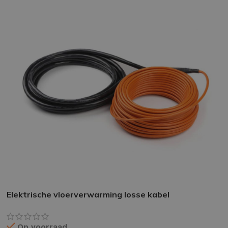
EPOXY GIETVLOER
G
Gietvloer bedrijfsruimte
Gi
Gietvloer garage
Al
Toplaag transparant
Toplaag anti-slip
Budget toplaag
Elektrische vloerverwarming losse kabel
Toplaag in kleur
Toplaag kleur anti-slip
Op voorraad