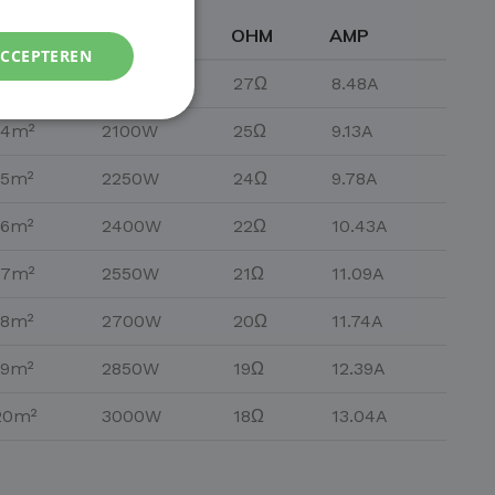
M²
WATT
OHM
AMP
ACCEPTEREN
13m²
1950W
27Ω
8.48A
14m²
2100W
25Ω
9.13A
15m²
2250W
24Ω
9.78A
16m²
2400W
22Ω
10.43A
17m²
2550W
21Ω
11.09A
18m²
2700W
20Ω
11.74A
19m²
2850W
19Ω
12.39A
20m²
3000W
18Ω
13.04A