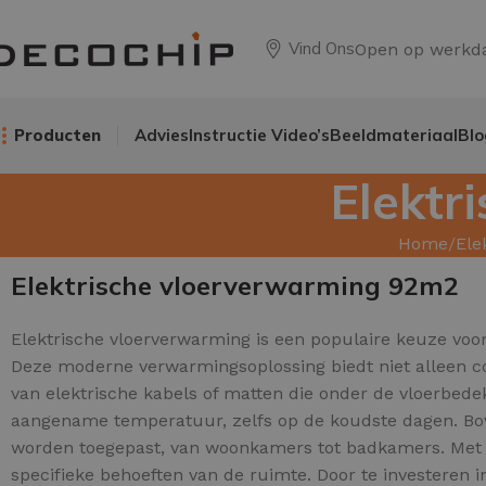
Vind Ons
Open op werkd
Producten
Advies
Instructie Video’s
Beeldmateriaal
Blo
Elektr
Home
Ele
Elektrische vloerverwarming 92m2
Elektrische vloerverwarming is een populaire keuze vo
Deze moderne verwarmingsoplossing biedt niet alleen c
van elektrische kabels of matten die onder de vloerbed
aangename temperatuur, zelfs op de koudste dagen. Bove
worden toegepast, van woonkamers tot badkamers. Met ee
specifieke behoeften van de ruimte. Door te investeren 