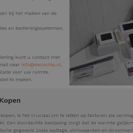
pen bij het maken van de
odes en bedieningssystemen.
iening kunt u contact met
mail naar
info@decochip.nl
.
llatie voor uw ruimte.
abel te maken.
 Kopen
 kopen, is het cruciaal om te letten op factoren als vermo
rkt. Een doordachte beslissing zorgt dat de warmte gelijk
nische gegevens zoals wattage, ohmwaarden en stroomve