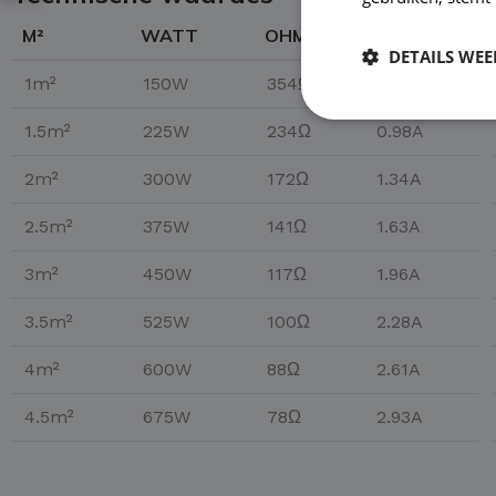
M²
WATT
OHM
AMP
DETAILS WE
1m²
150W
354Ω
0.65A
1.5m²
225W
234Ω
0.98A
2m²
300W
172Ω
1.34A
2.5m²
375W
141Ω
1.63A
3m²
450W
117Ω
1.96A
3.5m²
525W
100Ω
2.28A
4m²
600W
88Ω
2.61A
4.5m²
675W
78Ω
2.93A