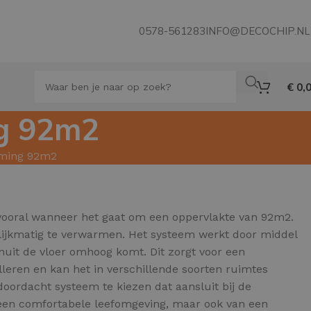
0578-561283
INFO@DECOCHIP.NL
€
0,
ng 92m2
rming 92m2
vooral wanneer het gaat om een oppervlakte van 92m2.
lijkmatig te verwarmen. Het systeem werkt door middel
uit de vloer omhoog komt. Dit zorgt voor een
leren en kan het in verschillende soorten ruimtes
ordacht systeem te kiezen dat aansluit bij de
an een comfortabele leefomgeving, maar ook van een