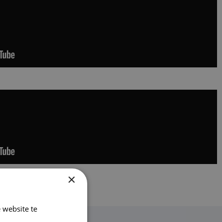
×
 website te
Lees verder