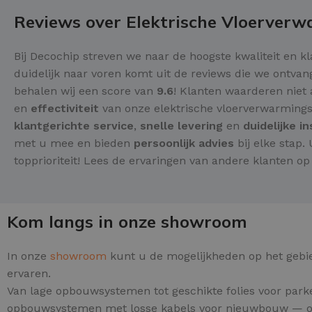
Reviews over Elektrische Vloerver
Bij Decochip streven we naar de hoogste kwaliteit en k
duidelijk naar voren komt uit de reviews die we ontv
behalen wij een score van
9.6
! Klanten waarderen niet
en
effectiviteit
van onze elektrische vloerverwarming
klantgerichte service
,
snelle levering
en
duidelijke i
met u mee en bieden
persoonlijk advies
bij elke stap.
topprioriteit! Lees de ervaringen van andere klanten o
Kom langs in onze showroom
In onze
showroom
kunt u de mogelijkheden op het gebi
ervaren.
Van lage opbouwsystemen tot geschikte folies voor parke
opbouwsystemen met losse kabels voor nieuwbouw — o