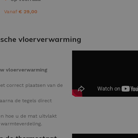
Kleurvlokken
Vanaf
€
29,00
OPTIES SELECTEREN
trische vloerverwarming
w vloerverwarming
et correct plaatsen van de
waarna de tegels direct
en hoe u de mat uitvlakt
e warmteverdeling.