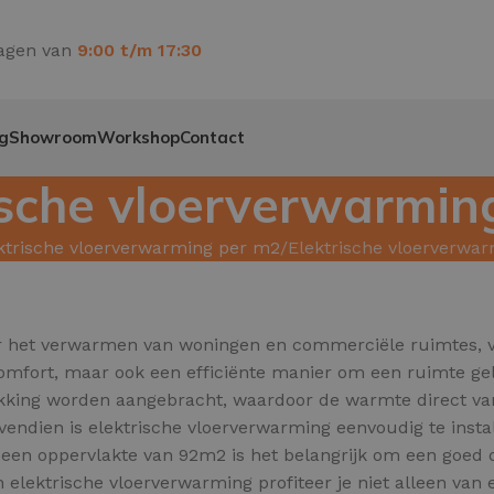
agen van
9:00 t/m 17:30
g
Showroom
Workshop
Contact
ische vloerverwarmi
ktrische vloerverwarming per m2
Elektrische vloerverwa
or het verwarmen van woningen en commerciële ruimtes, 
omfort, maar ook een efficiënte manier om een ruimte ge
ekking worden aangebracht, waardoor de warmte direct van
ndien is elektrische vloerverwarming eenvoudig te instal
n oppervlakte van 92m2 is het belangrijk om een goed do
in elektrische vloerverwarming profiteer je niet alleen v