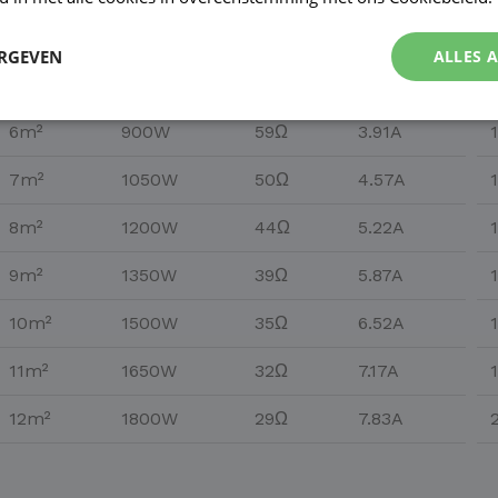
M²
WATT
OHM
AMP
ERGEVEN
ALLES 
5m²
750W
71Ω
3.26A
6m²
900W
59Ω
3.91A
7m²
1050W
50Ω
4.57A
8m²
1200W
44Ω
5.22A
9m²
1350W
39Ω
5.87A
10m²
1500W
35Ω
6.52A
11m²
1650W
32Ω
7.17A
12m²
1800W
29Ω
7.83A