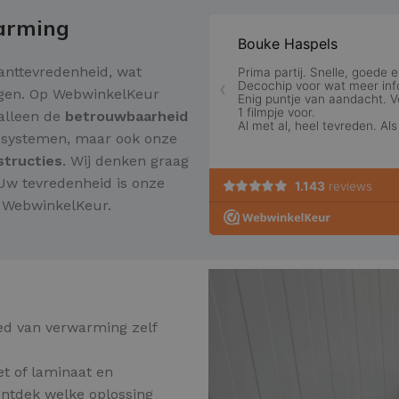
warming
lanttevredenheid, wat
angen. Op WebwinkelKeur
 alleen de
betrouwbaarheid
ssystemen, maar ook onze
nstructies
. Wij denken graag
 Uw tevredenheid is onze
p WebwinkelKeur.
ed van verwarming zelf
t of laminaat en
ntdek welke oplossing