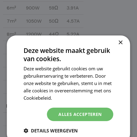
6m²
900W
59Ω
3.91A
7m²
1050W
50Ω
4.57A
8m²
1200W
44Ω
5.22A
×
9m²
1350W
39Ω
5.87A
Deze website maakt gebruik
van cookies.
10m²
1500W
35Ω
6.52A
Deze website gebruikt cookies om uw
11m²
1650W
32Ω
7.17A
gebruikerservaring te verbeteren. Door
onze website te gebruiken, stemt u in met
12m²
1800W
29Ω
7.83A
alle cookies in overeenstemming met ons
Cookiebeleid.
Lees verder
M²
WATT
OHM
AMP
ALLES ACCEPTEREN
13m²
1950W
27Ω
8.48A
DETAILS WEERGEVEN
14m²
2100W
25Ω
9.13A