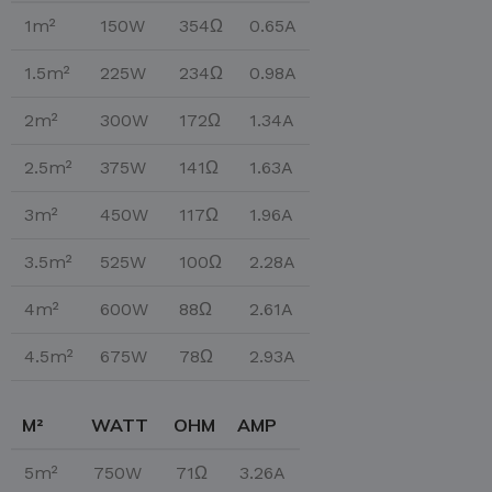
1m²
150W
354Ω
0.65A
1.5m²
225W
234Ω
0.98A
2m²
300W
172Ω
1.34A
2.5m²
375W
141Ω
1.63A
3m²
450W
117Ω
1.96A
3.5m²
525W
100Ω
2.28A
4m²
600W
88Ω
2.61A
4.5m²
675W
78Ω
2.93A
M²
WATT
OHM
AMP
5m²
750W
71Ω
3.26A