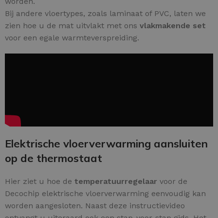
worden.
Bij andere vloertypes, zoals laminaat of PVC, laten we
zien hoe u de mat uitvlakt met ons
vlakmakende set
voor een egale warmteverspreiding.
Elektrische vloerverwarming aansluiten
op de thermostaat
Hier ziet u hoe de
temperatuurregelaar
voor de
Decochip elektrische vloerverwarming eenvoudig kan
worden aangesloten. Naast deze instructievideo
ontvangt u uiteraard ook een stap-voor-stap gids. Het