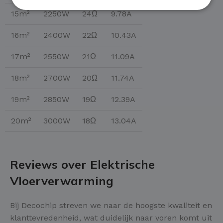
15m²
2250W
24Ω
9.78A
16m²
2400W
22Ω
10.43A
17m²
2550W
21Ω
11.09A
18m²
2700W
20Ω
11.74A
19m²
2850W
19Ω
12.39A
20m²
3000W
18Ω
13.04A
Reviews over Elektrische
Vloerverwarming
Bij Decochip streven we naar de hoogste kwaliteit en
klanttevredenheid, wat duidelijk naar voren komt uit