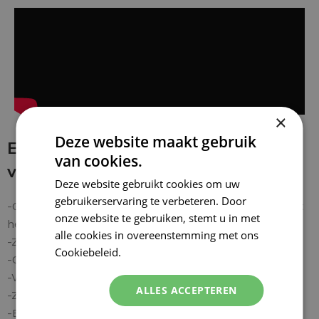
×
Deze website maakt gebruik
Eigenschappen industriële epoxy
van cookies.
vloercoating:
Deze website gebruikt cookies om uw
gebruikerservaring te verbeteren. Door
-Geschikt voor zwaar gebruik denk aan bereiding met
onze website te gebruiken, stemt u in met
heftrucks etc.
alle cookies in overeenstemming met ons
-Zeer goed te reinigen met water en zeep.
Cookiebeleid.
Lees verder
-Chemisch resistent (bijv. olie, benzine)
-Verwerkingstijd per blik: 20 minuten.
ALLES ACCEPTEREN
-Zijde-mat, met optie glans
-Epoxy coating is ook geschikt voor houten en