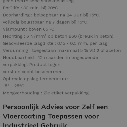
geen thermische schokbelasting.
Pot?life : 30 min. bij 20°C.
Doorharding : beloopbaar na 24 uur bij 15°C.
volledig belastbaar na 7 dagen bij 15°C.
Vlampunt : boven 65 ºC.
Hechting : 6 N/mm² op beton B60 (breuk in beton).
Geadviseerde laagdikte : 0,15 - 0.5 mm. per laag.
Verdunning : toegestaan maximaal 5 % VD 2 of aceton
Houdbaarheid : 12 maanden in ongeopende
verpakking. Product tegen
vorst en vocht beschermen.
Optimale opslag temperatuur
15° - 25°C.
Mengverhouding : Zie etiket verpakking.
Persoonlijk Advies voor Zelf een
Vloercoating Toepassen voor
Industrieel Gebruik