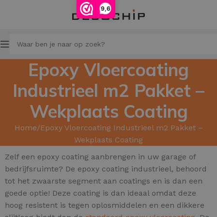
9,6
Epoxy Vloercoating
Industrieel m2 Pakket –
Wekplaats Coating
Home
Epoxy Vloercoating Industrieel m2 Pakket –
Wekplaats Coating
Zelf een epoxy coating aanbrengen in uw garage of
bedrijfsruimte? De epoxy coating industrieel, behoord
tot het zwaarste segment aan coatings en is dan een
goede optie! Deze coating is dan ideaal omdat deze
hoog resistent is tegen oplosmiddelen en een dikkere