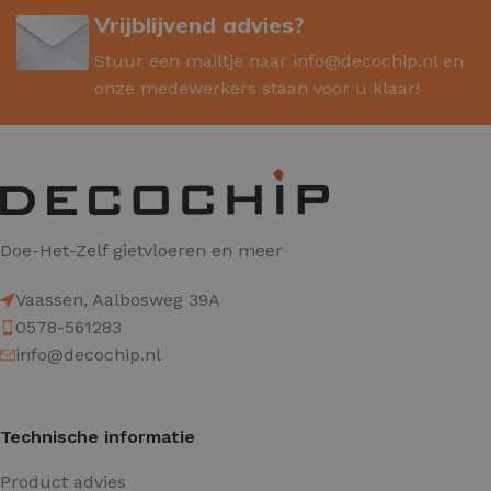
Vrijblijvend advies?
Stuur een mailtje naar
info@decochip.nl
en
onze medewerkers staan voor u klaar!
Doe-Het-Zelf gietvloeren en meer
Vaassen, Aalbosweg 39A
0578-561283
info@decochip.nl
Technische informatie
Product advies