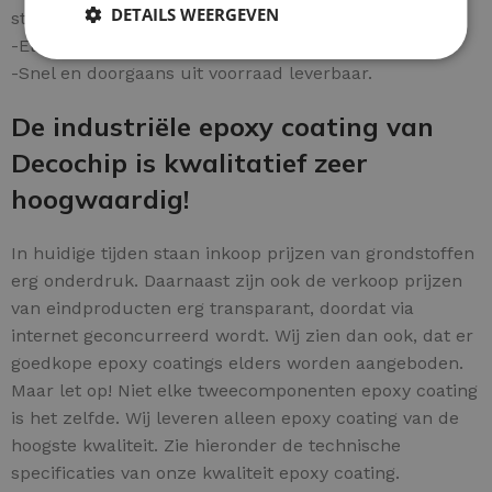
DETAILS WEERGEVEN
steenachtige ondergrond.
-Elke laag binnen 24 uur begaanbaar.
-Snel en doorgaans uit voorraad leverbaar.
De industriële epoxy coating van
Decochip is kwalitatief zeer
hoogwaardig!
In huidige tijden staan inkoop prijzen van grondstoffen
erg onderdruk. Daarnaast zijn ook de verkoop prijzen
van eindproducten erg transparant, doordat via
internet geconcurreerd wordt. Wij zien dan ook, dat er
goedkope epoxy coatings elders worden aangeboden.
Maar let op! Niet elke tweecomponenten epoxy coating
is het zelfde. Wij leveren alleen epoxy coating van de
hoogste kwaliteit. Zie hieronder de technische
specificaties van onze kwaliteit epoxy coating.