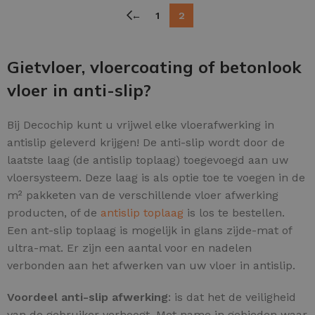
←
1
2
Gietvloer, vloercoating of betonlook
vloer in anti-slip?
Bij Decochip kunt u vrijwel elke vloerafwerking in
antislip geleverd krijgen! De anti-slip wordt door de
laatste laag (de antislip toplaag) toegevoegd aan uw
vloersysteem. Deze laag is als optie toe te voegen in de
m² pakketen van de verschillende vloer afwerking
producten, of de
antislip toplaag
is los te bestellen.
Een ant-slip toplaag is mogelijk in glans zijde-mat of
ultra-mat. Er zijn een aantal voor en nadelen
verbonden aan het afwerken van uw vloer in antislip.
Voordeel anti-slip afwerking
: is dat het de veiligheid
van de gebruiker verhoogt. Met name in gebieden waar