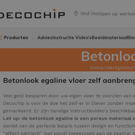
Vind Ons
Open op werkd
Producten
Advies
Instructie Video’s
Beeldmateriaal
Blo
Betonloo
Home
Werkgebied
Betonlook egaline vloer zelf aanbren
Veel geld besparen door uw
eigen vloer te voorzien van e
Decochip is voor de doe het zelf-er in Diever zonder mo
gemarkeerd. Er zijn handige instructievideo's beschikba
Let op: de betonlook egaline is een poreus materiaa
Geniet van de perfecte balans tussen design en function
''effect pigment'' wat wordt toegevoegd aan de egaline, z