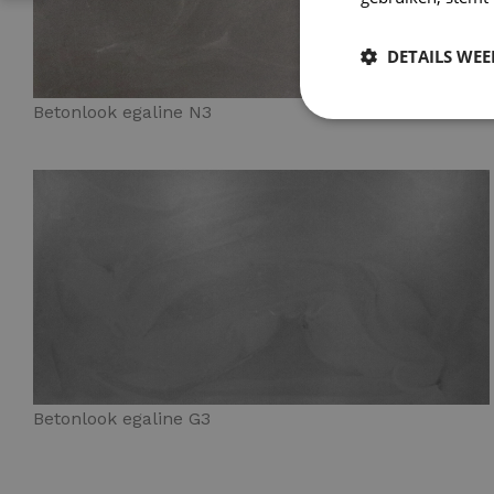
DETAILS WE
Betonlook egaline N3
Betonlook egaline G3