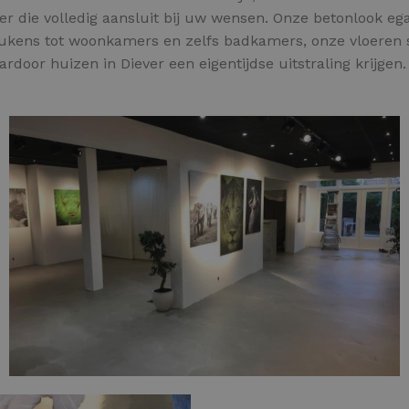
r die volledig aansluit bij uw wensen. Onze betonlook egal
keukens tot woonkamers en zelfs badkamers, onze vloeren 
aardoor huizen in Diever een eigentijdse uitstraling krijgen