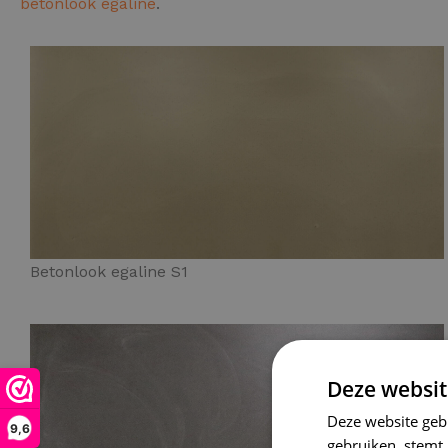
betonlook egaline
.
Betonlook egaline S1
Deze websit
Deze website geb
9,6
gebruiken, stemt