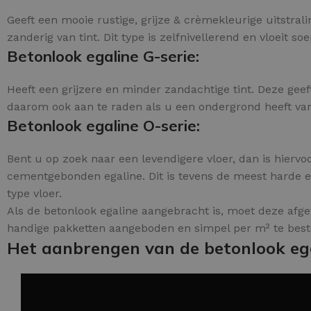
Geeft een mooie rustige, grijze & crèmekleurige uitstra
zanderig van tint. Dit type is zelfnivellerend en vloeit soe
Betonlook egaline G-serie:
Heeft een grijzere en minder zandachtige tint. Deze geef
daarom ook aan te raden als u een ondergrond heeft van h
Betonlook egaline O-serie:
Bent u op zoek naar een levendigere vloer, dan is hiervoo
cementgebonden egaline. Dit is tevens de meest harde en 
type vloer.
Als de betonlook egaline aangebracht is, moet deze afg
handige pakketten aangeboden en simpel per m² te best
Het aanbrengen van de betonlook eg