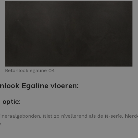
Betonlook egaline O4
nlook Egaline vloeren:
 optie:
ineraalgebonden. Niet zo nivellerend als de N-serie, hierdo
n.