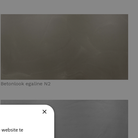
Betonlook egaline N2
×
 website te
Lees verder