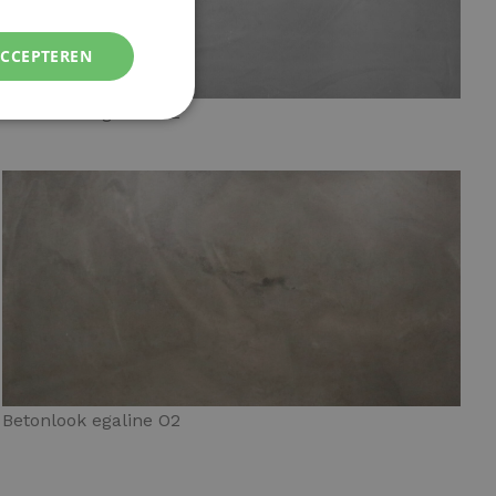
ACCEPTEREN
Betonlook egaline G2
Betonlook egaline O2