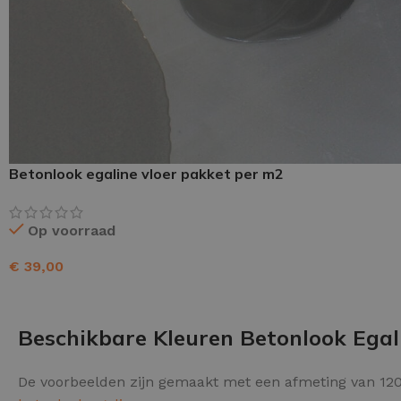
Schraaplaag epoxy
Gietvloer PU
Gietvloer Epoxy
Betonlook egaline vloer pakket per m2
Op voorraad
€
39,00
TOEVOEGEN AAN WINKELWAGEN
Beschikbare Kleuren Betonlook Egal
De voorbeelden zijn gemaakt met een afmeting van 120