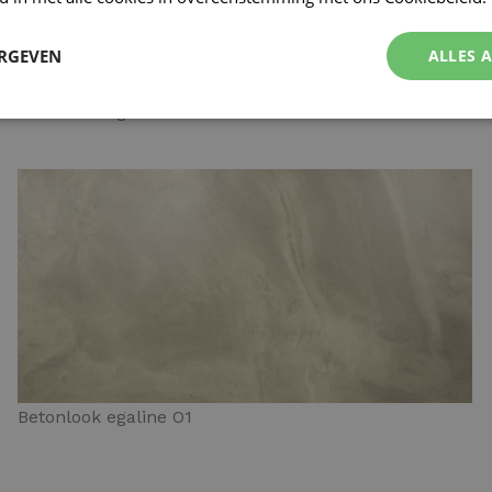
ERGEVEN
ALLES 
Betonlook egaline N4
Betonlook egaline O1