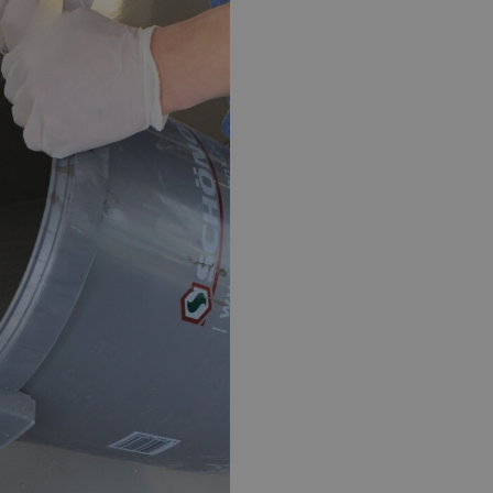
EPOXY GIETVLOER
G
Gietvloer bedrijfsruimte
Gi
Gietvloer garage
Al
Toplaag transparant
Toplaag anti-slip
Budget toplaag
Toplaag in kleur
Toplaag kleur anti-slip