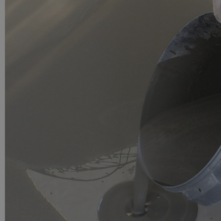
PU GIETVLOER
Gietvloer woonruimte
Gietvloer badkamer
LOS PER VERPAKKING
Impregneer
Impregneer snel
Tegelprimer
Schraaplaag PU