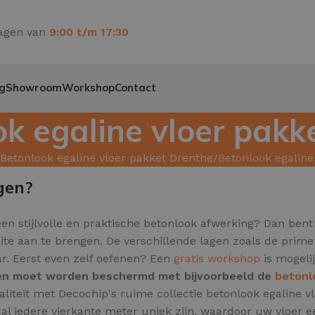
agen van
9:00 t/m 17:30
g
Showroom
Workshop
Contact
k egaline vloer pakk
Betonlook egaline vloer pakket Drenthe
Betonlook egaline
gen?
en stijlvolle en praktische betonlook afwerking? Dan bent 
eite aan te brengen. De verschillende lagen zoals de prim
ar. Eerst even zelf oefenen? Een
gratis workshop
is mogelij
l en moet worden beschermd met bijvoorbeeld de
betonl
aliteit met Decochip's ruime collectie betonlook egaline
al iedere vierkante meter uniek zijn,
waardoor uw vloer een