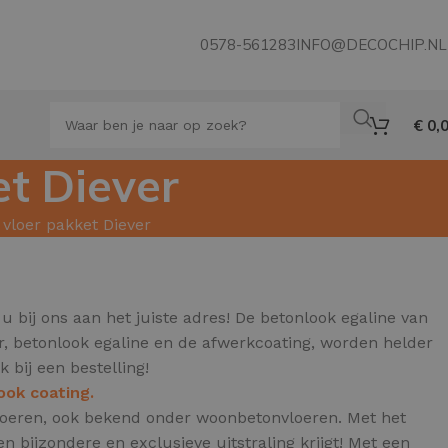
0578-561283
INFO@DECOCHIP.NL
€
0,
et Diever
 vloer pakket Diever
u bij ons aan het juiste adres! De betonlook egaline van
er, betonlook egaline en de afwerkcoating, worden helder
k bij een bestelling!
ook coating.
 vloeren, ook bekend onder woonbetonvloeren.
Met het
 bijzondere en exclusieve uitstraling krijgt! Met een