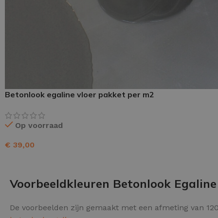
Schraaplaag epoxy
Gietvloer PU
Gietvloer Epoxy
Betonlook egaline vloer pakket per m2
Op voorraad
€
39,00
TOEVOEGEN AAN WINKELWAGEN
Voorbeeldkleuren Betonlook Egaline
De voorbeelden zijn gemaakt met een afmeting van 120 