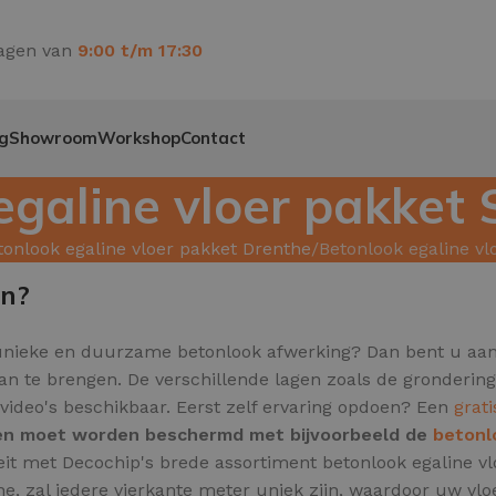
agen van
9:00 t/m 17:30
g
Showroom
Workshop
Contact
egaline vloer pakket
tonlook egaline vloer pakket Drenthe
Betonlook egaline v
en?
unieke en duurzame betonlook afwerking? Dan bent u aan h
aan te brengen. De verschillende lagen zoals de gronderin
ievideo's beschikbaar. Eerst zelf ervaring opdoen? Een
grat
l en moet worden beschermd met bijvoorbeeld de
betonl
teit met Decochip's brede assortiment betonlook egaline v
e, zal iedere vierkante meter uniek zijn,
waardoor uw vloer