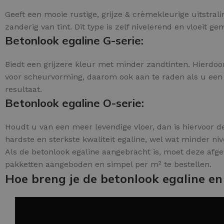
Geeft een mooie rustige, grijze & crèmekleurige uitstra
zanderig van tint. Dit type is zelf nivelerend en vloeit ge
Betonlook egaline G-serie:
Biedt een grijzere kleur met minder zandtinten. Hierdoor
voor scheurvorming, daarom ook aan te raden als u een o
resultaat.
Betonlook egaline O-serie:
Houdt u van een meer levendige vloer, dan is hiervoor de
hardste en sterkste kwaliteit egaline, wel wat minder ni
Als de betonlook egaline aangebracht is, moet deze afg
pakketten aangeboden en simpel per m² te bestellen.
Hoe breng je de betonlook egaline en