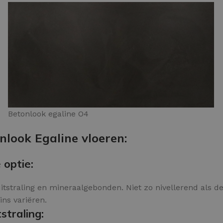
Betonlook egaline O4
nlook Egaline vloeren:
 optie:
itstraling en mineraalgebonden. Niet zo nivellerend als de
zins variëren.
straling: