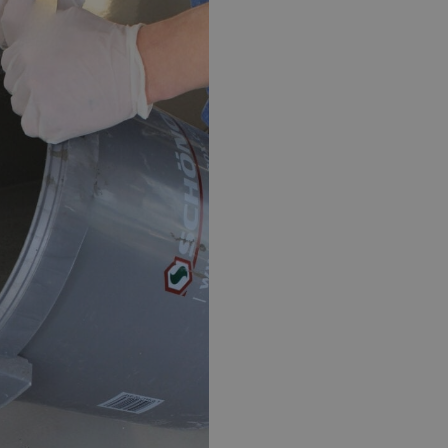
EPOXY GIETVLOER
G
Gietvloer bedrijfsruimte
Gi
Gietvloer garage
Al
Toplaag transparant
Toplaag anti-slip
Budget toplaag
Toplaag in kleur
Toplaag kleur anti-slip