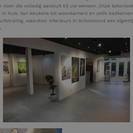
 vloer die volledig aansluit bij uw wensen. Onze betonlo
te in huis. Van keukens tot woonkamers en zelfs badkamers
uitstraling, waardoor interieurs in Schoonoord een eigentij
.