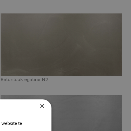
Betonlook egaline N2
×
 website te
Lees verder