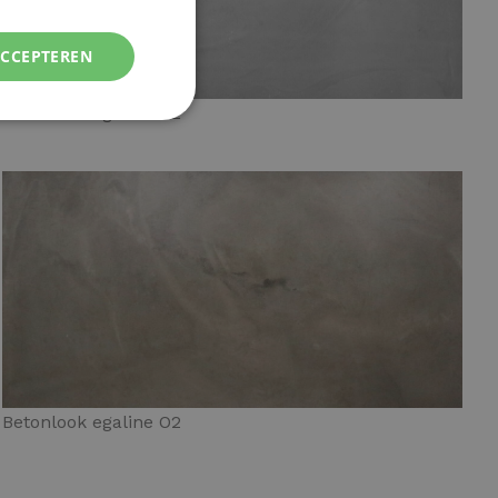
ACCEPTEREN
Betonlook egaline G2
Betonlook egaline O2