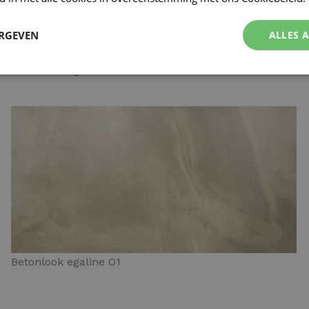
ERGEVEN
ALLES 
Betonlook egaline N4
Betonlook egaline O1