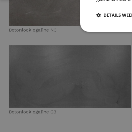
DETAILS WE
Betonlook egaline N3
Betonlook egaline G3