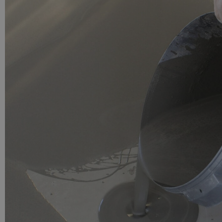
PU GIETVLOER
Gietvloer woonruimte
Gietvloer badkamer
LOS PER VERPAKKING
Impregneer
Impregneer snel
Tegelprimer
Schraaplaag PU