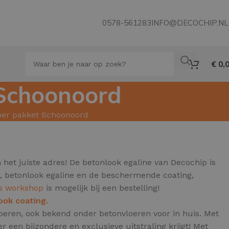
0578-561283
INFO@DECOCHIP.NL
€
0,
 Schoonoord
loer pakket Schoonoord
et juiste adres! De betonlook egaline van Decochip is
g, betonlook egaline en de beschermende coating,
is workshop
is mogelijk bij een bestelling!
ook coating.
loeren, ook bekend onder betonvloeren voor in huis.
Met
 een bijzondere en exclusieve uitstraling krijgt! Met