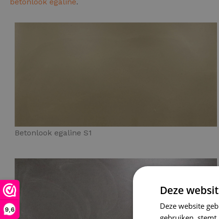
betonlook egaline
.
Betonlook egaline S1
Deze websit
Deze website geb
9,6
gebruiken, stemt