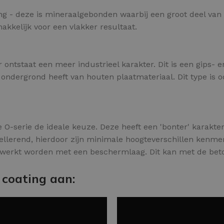
ling - deze is mineraalgebonden waarbij een groot deel va
makkelijk voor een vlakker resultaat.
 ontstaat een meer industrieel karakter. Dit is een gips- 
ndergrond heeft van houten plaatmateriaal. Dit type is oo
 O-serie de ideale keuze. Deze heeft een 'bonter' karakter
vellerend, hierdoor zijn minimale hoogteverschillen kenmer
ewerkt worden met een beschermlaag. Dit kan met de beto
 coating aan: