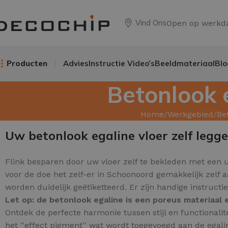
Vind Ons
Open op werkd
Producten
Advies
Instructie Video’s
Beeldmateriaal
Blo
Betonlook 
Home
Werkgebied
Be
Uw betonlook egaline vloer zelf legg
Flink besparen door uw
vloer zelf te bekleden met een 
voor de doe het zelf-er in Schoonoord gemakkelijk zelf 
worden duidelijk geëtiketteerd. Er zijn handige instruct
Let op: de betonlook egaline is een poreus materiaa
Ontdek de perfecte harmonie tussen stijl en functionali
het ''effect pigment'' wat wordt toegevoegd aan de egalin