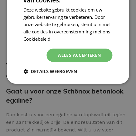
Deze website gebruikt cookies om uw
gebruikerservaring te verbeteren. Door
onze website te gebruiken, stemt u in met
alle cookies in overeenstemming met ons
Cookiebeleid.
Lees verder
ALLES ACCEPTEREN
Voor- en nadelen van het
DETAILS WEERGEVEN
afwerken met Betonlook Egaline:
Gaat u voor onze Schönox betonlook
egaline?
Dan kiest u voor een egaline van topkwaliteit tegen
een aantrekkelijke prijs. De eindresultaten van dit
product zijn namelijk bekend. Wilt u uw vloer