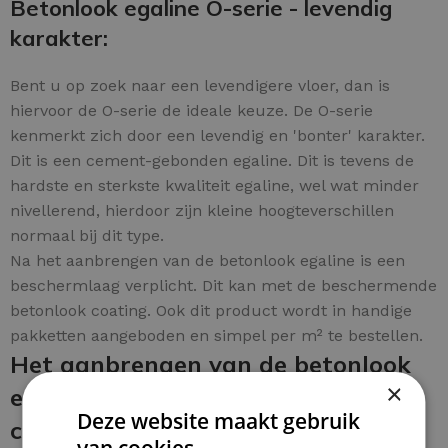
Betonlook egaline O-serie - levendig
karakter:
Bent u op zoek naar een levendigere vloer, dan is
hiervoor de O-serie de ideale keuze. De O-serie
kenmerkt zich door een levendig en 'bonter' karakter.
Dit is een cement-gebonden egaline. Dit is tevens de
hardste en sterkste kwaliteit egaline, wel wat minder
nivellerend, hierdoor zijn kleine hoogteverschillen
normaal bij dit type.
Na het aanbrengen van de betonlook egaline is een
beschermlaag verplicht. Dit kan met de beschermende
betonlook coating. Ook dit product wordt in handige
pakketten aangeboden en simpel per m² te bestellen.
Het aanbrengen van de betonlook
×
egaline en de beschermende
Deze website maakt gebruik
coating:
van cookies.