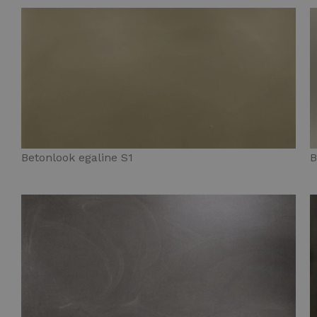
Betonlook egaline S1
B