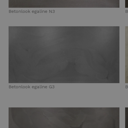
Betonlook egaline N3
B
Betonlook egaline G3
B