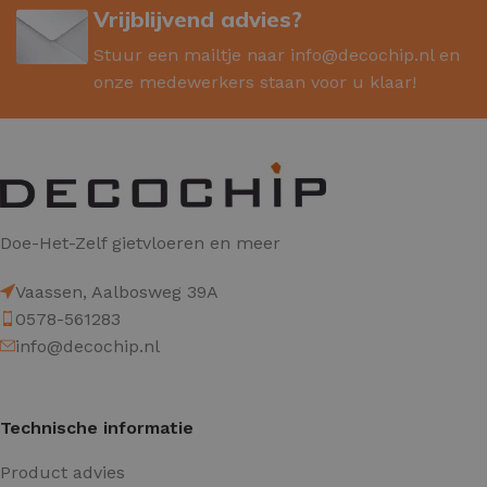
Vrijblijvend advies?
Stuur een mailtje naar
info@decochip.nl
en
onze medewerkers staan voor u klaar!
Doe-Het-Zelf gietvloeren en meer
Vaassen, Aalbosweg 39A
0578-561283
info@decochip.nl
Technische informatie
Product advies