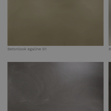
Betonlook egaline S1
B