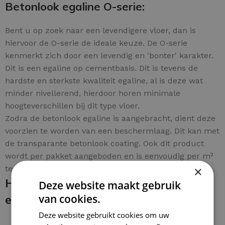
Betonlook egaline O-serie:
Bent u op zoek naar een levendigere vloer, dan is
hiervoor de O-serie de ideale keuze. De O-serie
kenmerkt zich door een levendig en 'bonter' karakter.
Dit is een egaline op cementbasis. Dit is tevens de
hardste en sterkste kwaliteit egaline, al is deze wat
minder nivellerend, hierdoor horen minimale
hoogteverschillen bij dit type vloer.
Zodra de betonlook egaline is aangebracht, dient deze
voorzien te worden van een beschermlaag. Dit kan met
de transparante betonlook coating. Ook dit product
wordt per pakket aangeboden en is eenvoudig per m²
te bestellen.
×
Hoe breng je de betonlook egaline
Deze website maakt gebruik
en coating aan:
van cookies.
Deze website gebruikt cookies om uw