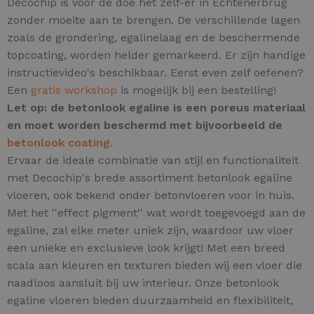
Decochip is voor de doe het zelf-er in Echtenerbrug
zonder moeite aan te brengen. De verschillende lagen
zoals de grondering, egalinelaag en de beschermende
topcoating, worden helder gemarkeerd. Er zijn handige
instructievideo's beschikbaar. Eerst even zelf oefenen?
Een
gratis workshop
is mogelijk bij een bestelling!
Let op: de betonlook egaline is een poreus materiaal
en moet worden beschermd met bijvoorbeeld de
betonlook coating.
Ervaar de ideale combinatie van stijl en functionaliteit
met Decochip's brede assortiment betonlook egaline
vloeren, ook bekend onder betonvloeren voor in huis.
Met het ''effect pigment'' wat wordt toegevoegd aan de
egaline, zal elke meter uniek zijn,
waardoor uw vloer
een unieke en exclusieve look krijgt! Met een breed
scala aan kleuren en texturen bieden wij een vloer die
naadloos aansluit bij uw interieur. Onze betonlook
egaline vloeren bieden duurzaamheid en flexibiliteit,