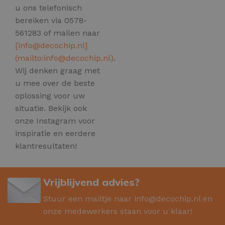
u ons telefonisch
bereiken via 0578-
561283 of mailen naar
[
info@decochip.nl
]
(mailto:
info@decochip.nl
)
.
Wij denken graag met
u mee over de beste
oplossing voor uw
situatie. Bekijk ook
onze Instagram voor
inspiratie en eerdere
klantresultaten!
Vrijblijvend advies?
Stuur een mailtje naar
info@decochip.nl
en
onze medewerkers staan voor u klaar!