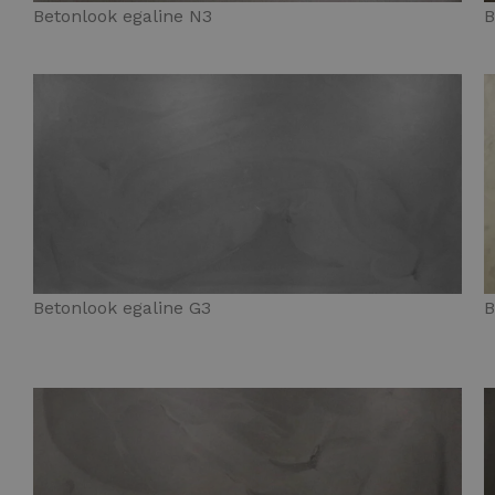
Betonlook egaline N3
B
Betonlook egaline G3
B