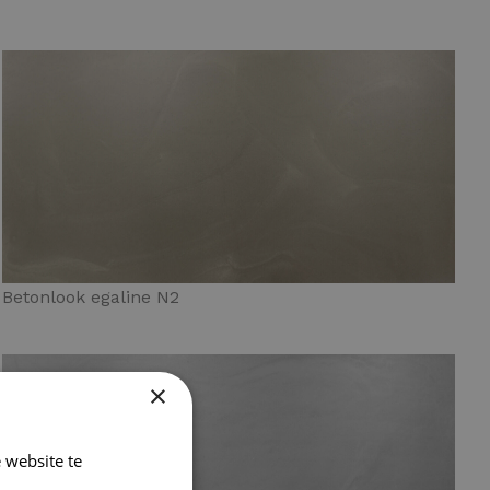
Betonlook egaline N2
×
 website te
Lees verder