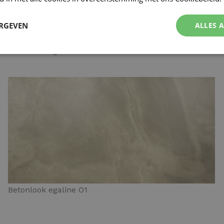
ERGEVEN
ALLES 
Betonlook egaline N4
Betonlook egaline O1