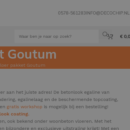
0578-561283
INFO@DECOCHIP.NL
€
0,
et Goutum
vloer pakket Goutum
er aan het juiste adres! De betonlook egaline van
ndering, egalinelaag en de beschermende topcoating,
Een
gratis workshop
is mogelijk bij een bestelling!
look coating.
oeren, ook bekend onder woonbeton vloeren.
Met het
 bijzondere en exclusieve uitstraling krijgt! Met een