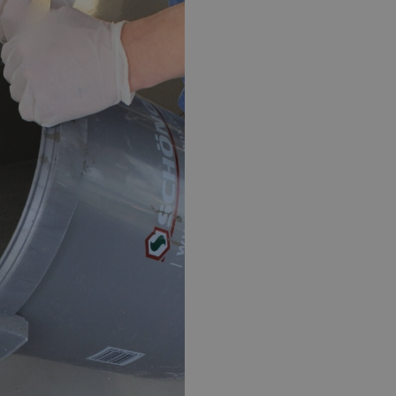
EPOXY GIETVLOER
G
Gietvloer bedrijfsruimte
Gi
Gietvloer garage
Al
Toplaag transparant
Toplaag anti-slip
Budget toplaag
Toplaag in kleur
Toplaag kleur anti-slip