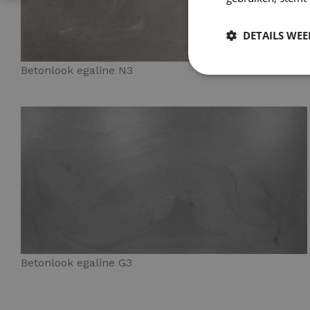
DETAILS WE
Betonlook egaline N3
Betonlook egaline G3