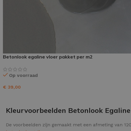
Schraaplaag epoxy
Gietvloer PU
Gietvloer Epoxy
Betonlook egaline vloer pakket per m2
Op voorraad
€
39,00
TOEVOEGEN AAN WINKELWAGEN
Kleurvoorbeelden Betonlook Egaline
De voorbeelden zijn gemaakt met een afmeting van 120