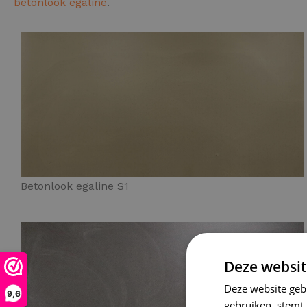
betonlook egaline
.
Betonlook egaline S1
Deze websit
Deze website geb
9,6
gebruiken, stemt