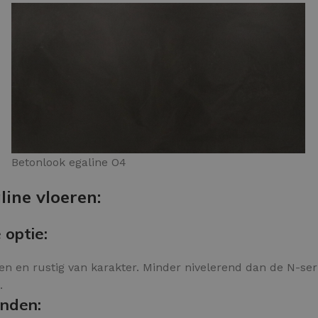
Betonlook egaline O4
ine vloeren:
 optie:
n en rustig van karakter. Minder nivelerend dan de N-serie
.
onden: