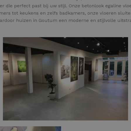
 die perfect past bij uw stijl. Onze betonlook egaline vl
mers tot keukens en zelfs badkamers, onze vloeren sluite
waardoor huizen in Goutum een moderne en stijlvolle uitstra