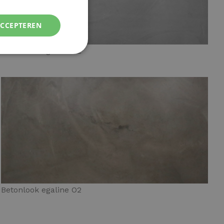
ACCEPTEREN
Betonlook egaline G2
Betonlook egaline O2