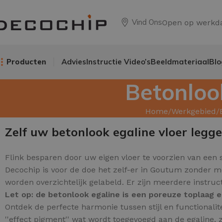
Vind Ons
Open op werkd
Producten
Advies
Instructie Video’s
Beeldmateriaal
Blo
Betonloo
Home
Werkgebied
Zelf uw betonlook egaline vloer legg
Flink besparen door uw
eigen vloer te voorzien van een 
Decochip is voor de doe het zelf-er in Goutum zonder m
worden overzichtelijk gelabeld. Er zijn meerdere instru
Let op: de betonlook egaline is een poreuze toplaag 
Ontdek de perfecte harmonie tussen stijl en functionali
''effect pigment'' wat wordt toegevoegd aan de egaline, z