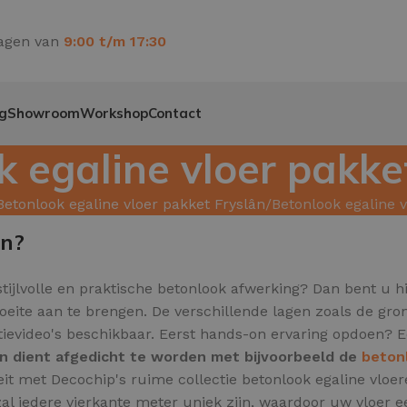
agen van
9:00 t/m 17:30
g
Showroom
Workshop
Contact
k egaline vloer pakk
Betonlook egaline vloer pakket Fryslân
Betonlook egaline 
en?
stijlvolle en praktische betonlook afwerking? Dan bent u hi
oeite aan te brengen. De verschillende lagen zoals de gro
ctievideo's beschikbaar. Eerst hands-on ervaring opdoen? 
en dient afgedicht te worden met bijvoorbeeld de
beton
teit met Decochip's ruime collectie betonlook egaline vl
al iedere vierkante meter uniek zijn,
waardoor uw vloer een