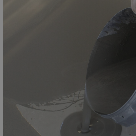
PU GIETVLOER
Gietvloer woonruimte
Gietvloer badkamer
LOS PER VERPAKKING
Impregneer
Impregneer snel
Tegelprimer
Schraaplaag PU