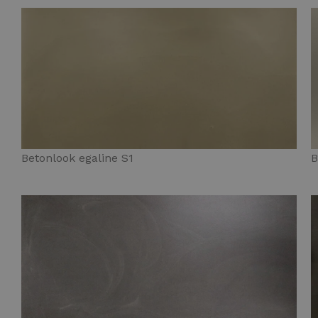
Betonlook egaline S1
B