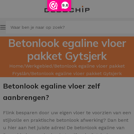
9,6
Betonlook egaline vloer
pakket Gytsjerk
Home
Werkgebied
Betonlook egaline vloer pakket
Fryslân
Betonlook egaline vloer pakket Gytsjerk
Betonlook egaline vloer zelf
aanbrengen?
Flink besparen door uw
eigen vloer te voorzien van een
stijlvolle en praktische betonlook afwerking? Dan bent
u hier aan het juiste adres! De betonlook egaline van