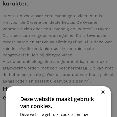
karakter:
Bent u op zoek naar een levendigere vloer, dan is
hiervoor de O-serie de ideale keuze. De O-serie
kenmerkt zich door een levendig en 'bonter' karakter.
Dit is een cementgebonden egaline. Dit is tevens de
meest harde en sterke kwaliteit egaline, al is deze wat
minder nivellerend, hierdoor horen minimale
hoogteverschillen bij dit type vloer.
Als de betonlook egaline aangebracht is, moet deze
afgewerkt worden met een beschermlaag. Dit kan met
de betonlook coating. Ook dit product wordt als pakket
aangeboden en bestelt u eenvoudig per m².
Hoe breng je de betonlook egaline
×
en coating aan:
Deze website maakt gebruik
van cookies.
Deze website gebruikt cookies om uw