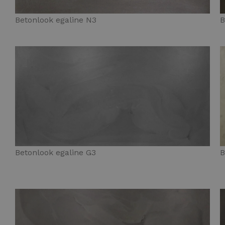
Betonlook egaline N3
B
Betonlook egaline G3
B