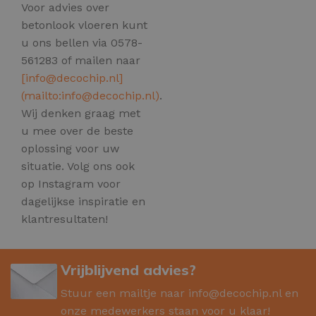
Voor advies over
betonlook vloeren kunt
u ons bellen via 0578-
561283 of mailen naar
[
info@decochip.nl
]
(mailto:
info@decochip.nl
)
.
Wij denken graag met
u mee over de beste
oplossing voor uw
situatie. Volg ons ook
op Instagram voor
dagelijkse inspiratie en
klantresultaten!
Vrijblijvend advies?
Stuur een mailtje naar
info@decochip.nl
en
onze medewerkers staan voor u klaar!