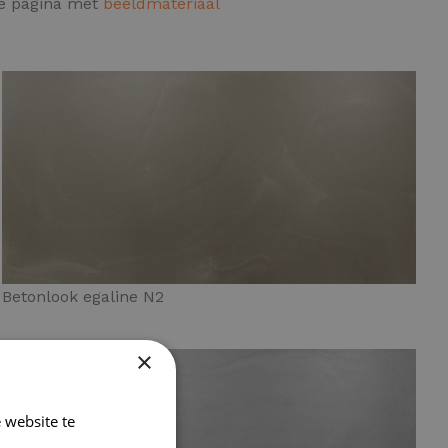
de pagina met
beeldmateriaal
Betonlook egaline N2
×
 website te
Lees verder