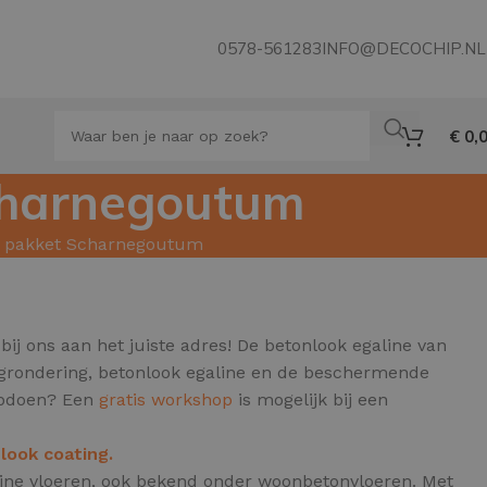
0578-561283
INFO@DECOCHIP.NL
€
0,
Scharnegoutum
er pakket Scharnegoutum
bij ons aan het juiste adres! De betonlook egaline van
e grondering, betonlook egaline en de beschermende
 opdoen? Een
gratis workshop
is mogelijk bij een
look coating.
aline vloeren, ook bekend onder woonbetonvloeren.
Met