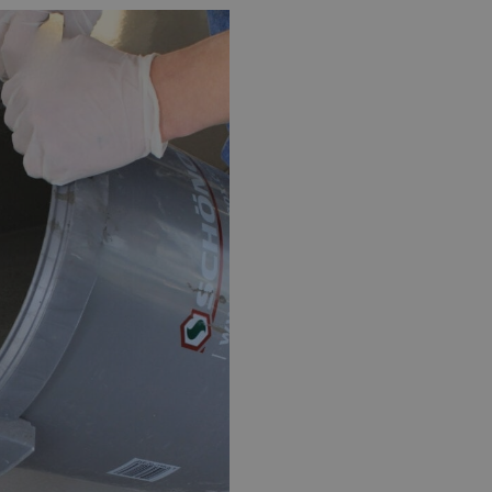
EPOXY GIETVLOER
G
Gietvloer bedrijfsruimte
Gi
Gietvloer garage
Al
Toplaag transparant
Toplaag anti-slip
Budget toplaag
Toplaag in kleur
Toplaag kleur anti-slip