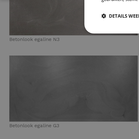
DETAILS WE
Betonlook egaline N3
Betonlook egaline G3