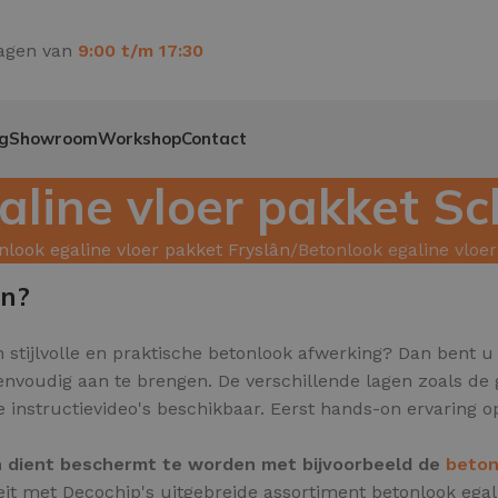
agen van
9:00 t/m 17:30
g
Showroom
Workshop
Contact
aline vloer pakket 
nlook egaline vloer pakket Fryslân
Betonlook egaline vlo
en?
 stijlvolle en praktische betonlook afwerking? Dan bent u 
envoudig aan te brengen. De verschillende lagen zoals d
e instructievideo's beschikbaar. Eerst hands-on ervaring
en dient beschermt te worden met bijvoorbeeld de
beton
teit met Decochip's uitgebreide assortiment betonlook eg