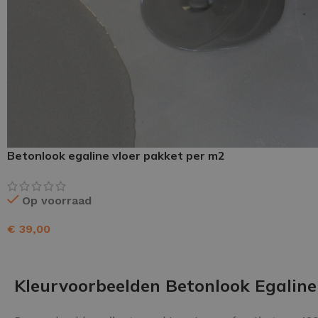
Schraaplaag epoxy
Gietvloer PU
Gietvloer Epoxy
Betonlook egaline vloer pakket per m2
Op voorraad
€
39,00
TOEVOEGEN AAN WINKELWAGEN
Kleurvoorbeelden Betonlook Egaline