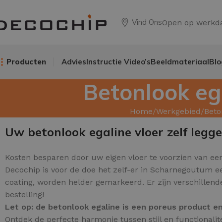
Vind Ons
Open op werkd
Producten
Advies
Instructie Video’s
Beeldmateriaal
Blo
Betonlook eg
Home
Werkgebied
Beto
Uw betonlook egaline vloer zelf legg
Kosten besparen door uw
eigen vloer te voorzien van een
Decochip is voor de doe het zelf-er in Scharnegoutum e
coating, worden helder gemarkeerd. Er zijn verschillend
bestelling!
Let op: de betonlook egaline is een poreus product 
Ontdek de perfecte harmonie tussen stijl en functionali