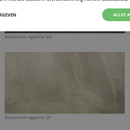
ERGEVEN
ALLES 
Betonlook egaline N4
Betonlook egaline O1