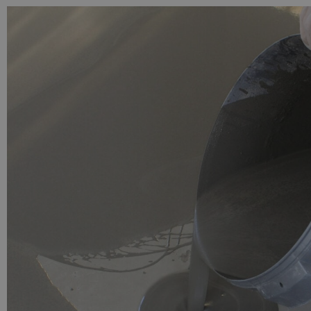
PU GIETVLOER
Gietvloer woonruimte
Gietvloer badkamer
LOS PER VERPAKKING
Impregneer
Impregneer snel
Tegelprimer
Schraaplaag PU