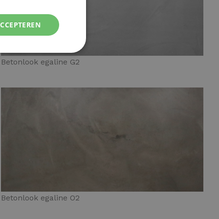
ACCEPTEREN
Betonlook egaline G2
Betonlook egaline O2