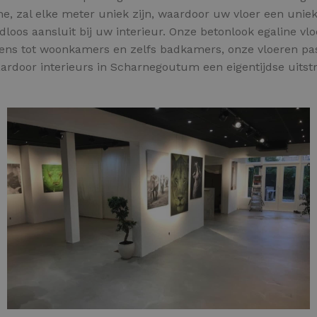
e, zal elke meter uniek zijn,
waardoor uw vloer een unieke
dloos aansluit bij uw interieur. Onze betonlook egaline v
kens tot woonkamers en zelfs badkamers, onze vloeren pas
aardoor interieurs in Scharnegoutum een eigentijdse uitstr