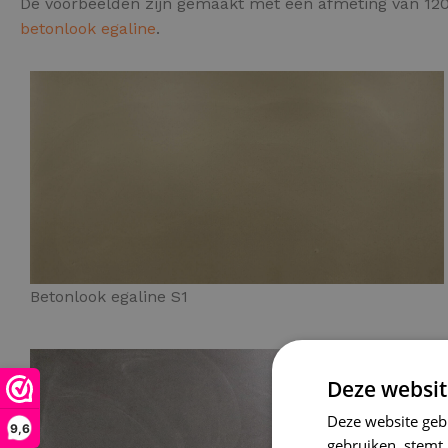
De voorbeelden zijn gemaakt met een afmeting van 120
betonlook egaline
.
Betonlook egaline S1
Deze websit
Deze website geb
9,6
gebruiken, stemt