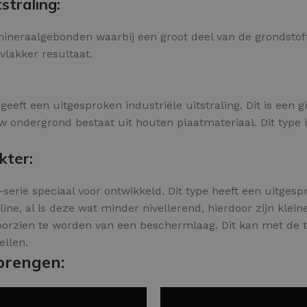
straling:
s mineraalgebonden waarbij een groot deel van de grondsto
 vlakker resultaat.
geeft een uitgesproken industriële uitstraling. Dit is een
ondergrond bestaat uit houten plaatmateriaal. Dit type is
kter:
-serie speciaal voor ontwikkeld. Dit type heeft een uitges
aline, al is deze wat minder nivellerend, hierdoor zijn klein
oorzien te worden van een beschermlaag. Dit kan met de t
ellen.
brengen: