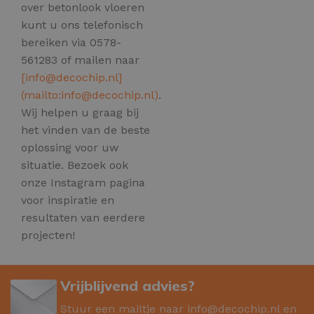
over betonlook vloeren
kunt u ons telefonisch
bereiken via 0578-
561283 of mailen naar
[
info@decochip.nl
]
(mailto:
info@decochip.nl
)
.
Wij helpen u graag bij
het vinden van de beste
oplossing voor uw
situatie. Bezoek ook
onze Instagram pagina
voor inspiratie en
resultaten van eerdere
projecten!
Vrijblijvend advies?
Stuur een mailtje naar
info@decochip.nl
en