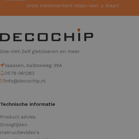
onze medewerkers staan voor u klaar!
Doe-Het-Zelf gietvloeren en meer
Vaassen, Aalbosweg 39A
0578-561283
info@decochip.nl
Technische informatie
Product advies
Droogtijden
Instructievideo's