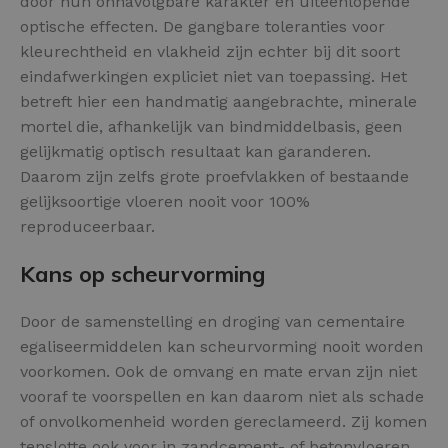
door hun onnavolgbare karakter en uiteenlopende
optische effecten. De gangbare toleranties voor
kleurechtheid en vlakheid zijn echter bij dit soort
eindafwerkingen expliciet niet van toepassing. Het
betreft hier een handmatig aangebrachte, minerale
mortel die, afhankelijk van bindmiddelbasis, geen
gelijkmatig optisch resultaat kan garanderen.
Daarom zijn zelfs grote proefvlakken of bestaande
gelijksoortige vloeren nooit voor 100%
reproduceerbaar.
Kans op scheurvorming
Door de samenstelling en droging van cementaire
egaliseermiddelen kan scheurvorming nooit worden
voorkomen. Ook de omvang en mate ervan zijn niet
vooraf te voorspellen en kan daarom niet als schade
of onvolkomenheid worden gereclameerd. Zij komen
tenslotte ook voor in zandcement- of betonvloeren.