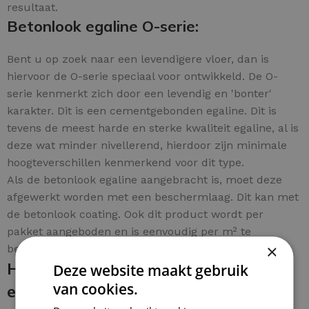
resultaat.
Betonlook egaline O-serie:
Bent u op zoek naar een levendigere vloer, dan is
hiervoor de O-serie speciaal voor ontwikkeld. De O-
serie kenmerkt zich door een levendig en 'bonter'
karakter. Dit is een cementgebonden egaline. Dit is
tevens de meest harde en sterke kwaliteit egaline, al is
deze wat minder nivellerend, hierdoor zijn minimale
hoogteverschillen kenmerkend voor dit type.
Als de betonlook egaline aangebracht is, moet deze
afgewerkt worden met een beschermlaag. Dit kan met
de betonlook coating. Ook dit product wordt per
pakket aangeboden en is eenvoudig per m² te
×
bestellen.
Het aanbrengen van de betonlook
Deze website maakt gebruik
van cookies.
egaline en de beschermende