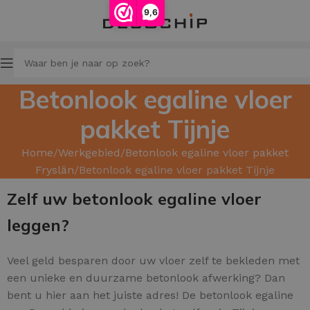
9,6
Betonlook egaline vloer
pakket Tijnje
Home
Werkgebied
Betonlook egaline vloer pakket
Fryslân
Betonlook egaline vloer pakket Tijnje
Zelf uw betonlook egaline vloer
leggen?
Veel geld besparen door uw
vloer zelf te bekleden met
een unieke en duurzame betonlook afwerking? Dan
bent u hier aan het juiste adres! De betonlook egaline