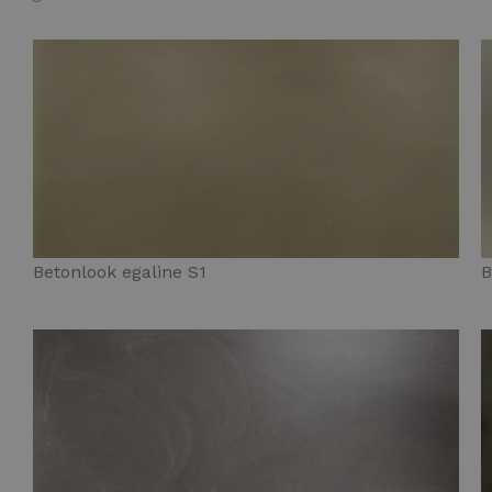
Betonlook egaline S1
B