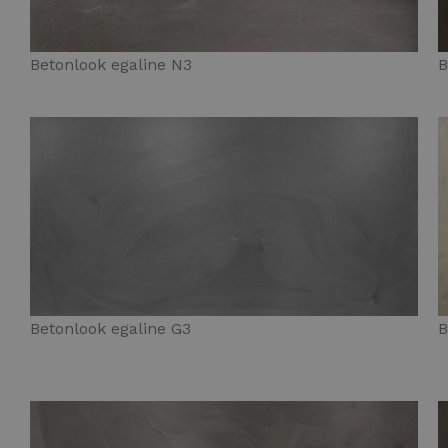
Betonlook egaline N3
B
Betonlook egaline G3
B