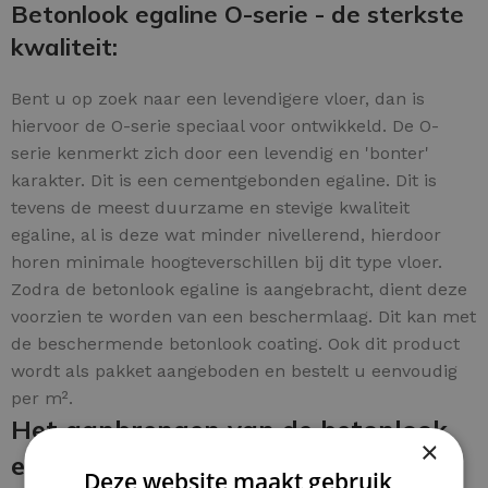
Betonlook egaline O-serie - de sterkste
kwaliteit:
Bent u op zoek naar een levendigere vloer, dan is
hiervoor de O-serie speciaal voor ontwikkeld. De O-
serie kenmerkt zich door een levendig en 'bonter'
karakter. Dit is een cementgebonden egaline. Dit is
tevens de meest duurzame en stevige kwaliteit
egaline, al is deze wat minder nivellerend, hierdoor
horen minimale hoogteverschillen bij dit type vloer.
Zodra de betonlook egaline is aangebracht, dient deze
voorzien te worden van een beschermlaag. Dit kan met
de beschermende betonlook coating. Ook dit product
wordt als pakket aangeboden en bestelt u eenvoudig
per m².
Het aanbrengen van de betonlook
×
egaline en de beschermende
Deze website maakt gebruik