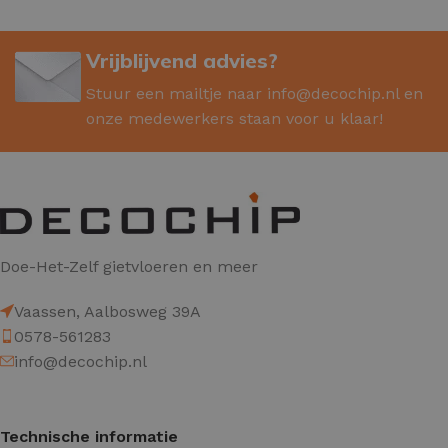
Vrijblijvend advies?
Stuur een mailtje naar
info@decochip.nl
en
onze medewerkers staan voor u klaar!
Doe-Het-Zelf gietvloeren en meer
Vaassen, Aalbosweg 39A
0578-561283
info@decochip.nl
Technische informatie