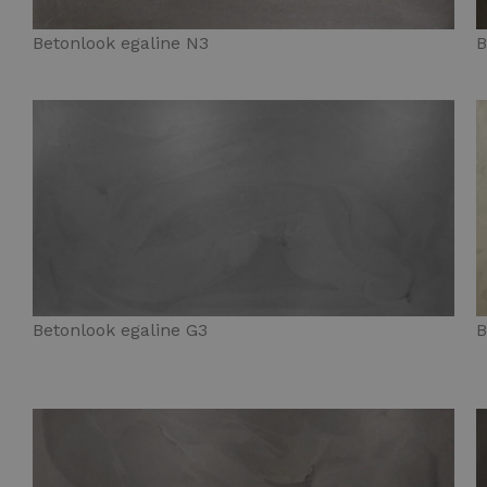
Betonlook egaline N3
B
Betonlook egaline G3
B