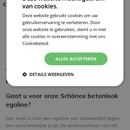
coating:
van cookies.
Deze website gebruikt cookies om uw
gebruikerservaring te verbeteren. Door
onze website te gebruiken, stemt u in met
alle cookies in overeenstemming met ons
Cookiebeleid.
Lees verder
ALLES ACCEPTEREN
Voor- en nadelen van het
DETAILS WEERGEVEN
afwerken met Betonlook Egaline:
Gaat u voor onze Schönox betonlook
egaline?
Dan kiest u voor een egaline van topkwaliteit tegen
een aantrekkelijke prijs. De eindresultaten van dit