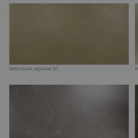
Betonlook egaline S1
B