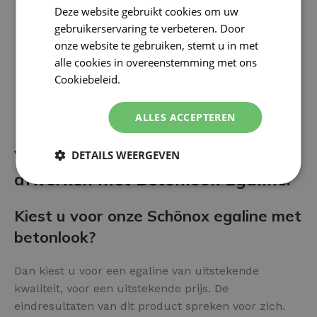
Deze website gebruikt cookies om uw
gebruikerservaring te verbeteren. Door
onze website te gebruiken, stemt u in met
alle cookies in overeenstemming met ons
Cookiebeleid.
Lees verder
ALLES ACCEPTEREN
Voor- en nadelen van het
DETAILS WEERGEVEN
afwerken met Betonlook Egaline:
Kiest u voor onze Schönox egaline met
betonlook?
Dan kiest u voor een egaline van uitstekende
kwaliteit, voor een uitstekende prijs. De
eindresultaten van dit product spreken voor zich.