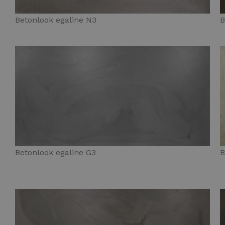
Betonlook egaline N3
B
Betonlook egaline G3
B