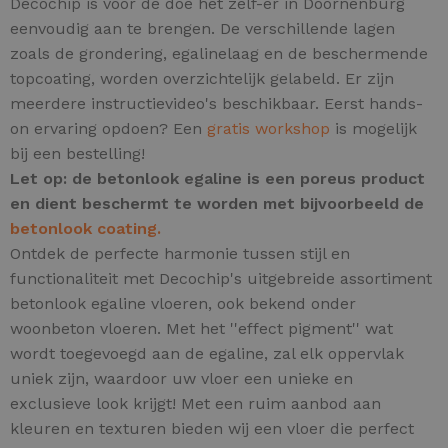
Decochip is voor de doe het zelf-er in Doornenburg
eenvoudig aan te brengen. De verschillende lagen
zoals de grondering, egalinelaag en de beschermende
topcoating, worden overzichtelijk gelabeld. Er zijn
meerdere instructievideo's beschikbaar. Eerst hands-
on ervaring opdoen? Een
gratis workshop
is mogelijk
bij een bestelling!
Let op: de betonlook egaline is een poreus product
en dient beschermt te worden met bijvoorbeeld de
betonlook coating.
Ontdek de perfecte harmonie tussen stijl en
functionaliteit met Decochip's uitgebreide assortiment
betonlook egaline vloeren, ook bekend onder
woonbeton vloeren.
Met het ''effect pigment'' wat
wordt toegevoegd aan de egaline, zal elk oppervlak
uniek zijn,
waardoor uw vloer een unieke en
exclusieve look krijgt! Met een ruim aanbod aan
kleuren en texturen bieden wij een vloer die perfect