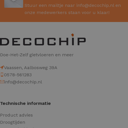
Stuur een mailtje naar
info@decochip.nl
en
onze medewerkers staan voor u klaar!
Doe-Het-Zelf gietvloeren en meer
Vaassen, Aalbosweg 39A
0578-561283
info@decochip.nl
Technische informatie
Product advies
Droogtijden