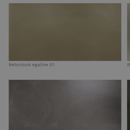
Betonlook egaline S1
B