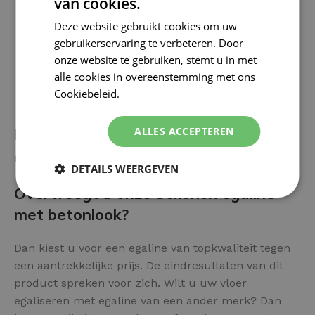
van cookies.
Deze website gebruikt cookies om uw
gebruikerservaring te verbeteren. Door
onze website te gebruiken, stemt u in met
alle cookies in overeenstemming met ons
Cookiebeleid.
Lees verder
Betonlook Egaline als vloer
ALLES ACCEPTEREN
afwerking? De voor- en nadelen:
DETAILS WEERGEVEN
Overweegt u onze Schönox egaline
met betonlook?
Dan kiest u voor een egaline van topkwaliteit tegen
een aantrekkelijke prijs. De eindresultaten van dit
product spreken voor zich. Wilt u uw vloer
egaliseren met egaline van een ander merk? Dan