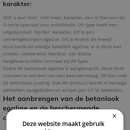
karakter:
Wilt u een vloer met meer karakter, dan is hiervoor de
O-serie speciaal voor ontwikkeld. Dit type heeft een
uitgesproken 'bonter' karakter. Dit is een
cementgebonden egaline. Dit is tevens de meest
duurzame en stevige kwaliteit egaline, al is deze wat
minder nivellerend, hierdoor zijn kleine
hoogteverschillen normaal bij dit type.
Zodra de betonlook egaline is aangebracht, dient deze
voorzien te worden van een beschermlaag. Dit kan met
de betonlook coating. Ook dit product wordt in handige
pakketten aangeboden en simpel per m² te bestellen.
Het aanbrengen van de betonlook
egaline en de beschermende
×
coating:
Deze website maakt gebruik