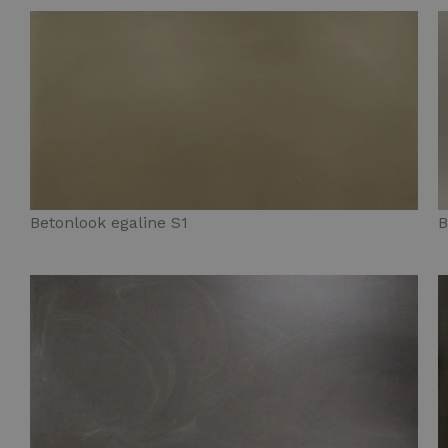
Betonlook egaline S1
B