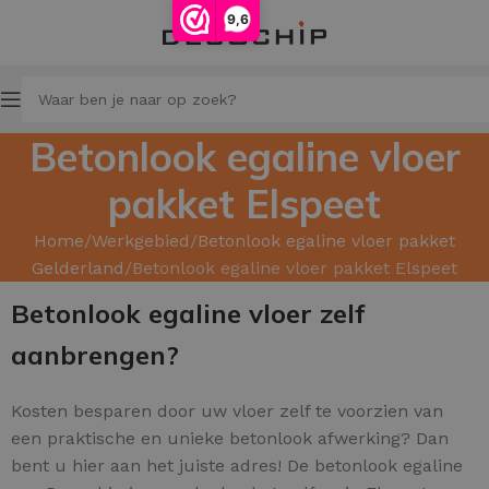
9,6
Betonlook egaline vloer
pakket Elspeet
Home
Werkgebied
Betonlook egaline vloer pakket
Gelderland
Betonlook egaline vloer pakket Elspeet
Betonlook egaline vloer zelf
aanbrengen?
Kosten besparen door uw
vloer zelf te voorzien van
een praktische en unieke betonlook afwerking? Dan
bent u hier aan het juiste adres! De betonlook egaline