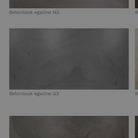
Betonlook egaline N3
B
Betonlook egaline G3
B