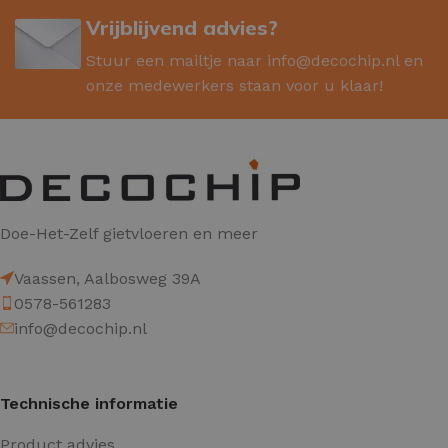
Vrijblijvend advies?
Stuur een mailtje naar
info@decochip.nl
en
onze medewerkers staan voor u klaar!
Doe-Het-Zelf gietvloeren en meer
Vaassen, Aalbosweg 39A
0578-561283
info@decochip.nl
Technische informatie
Product advies