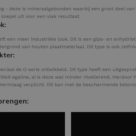
ling - deze is mineraalgebonden waarbij een groot deel va
 soepel uit voor een vlak resultaat.
k:
ft een meer industriële look. Dit is een gips- en anhydrie
grond van houten plaatmateriaal. Dit type is ook zelfniv
kter:
eciaal de O-serie ontwikkeld. Dit type heeft een uitgespr
teit egaline, al is deze wat minder nivellerend, hierdoor h
hermlaag verplicht. Dit kan met de beschermende betonlo
brengen: