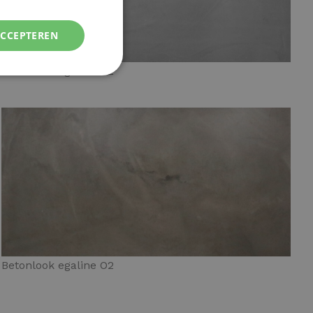
ACCEPTEREN
Betonlook egaline G2
Betonlook egaline O2