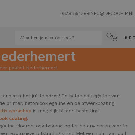
0578-561283
INFO@DECOCHIP.NL
€
0,
 Nederhemert
vloer pakket Nederhemert
j ons aan het juiste adres! De betonlook egaline van
de primer, betonlook egaline en de afwerkcoating,
atis workshop
is mogelijk bij een bestelling!
ook coating.
egaline vloeren, ook bekend onder betonvloeren voor in
en exclusieve uitstraling krijgt! Met een ruim aanbod