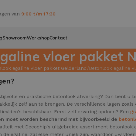
agen van
9:00 t/m 17:30
g
Showroom
Workshop
Contact
galine vloer pakket
look egaline vloer pakket Gelderland
Betonlook egaline 
gen?
tijlvolle en praktische betonlook afwerking? Dan bent u bi
kkelijk zelf aan te brengen. De verschillende lagen zoals 
tievideo's beschikbaar. Eerst zelf ervaring opdoen? Een
gr
l en moet worden beschermd met bijvoorbeeld de
betonl
aliteit met Decochip's uitgebreide assortiment betonlook 
 de egaline, zal elke meter uniek zijn,
waardoor uw vloer e