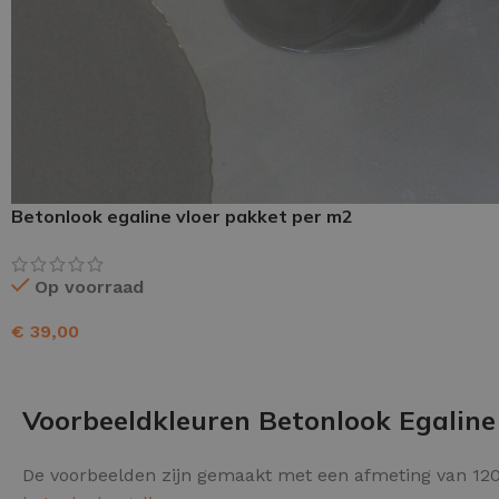
Schraaplaag epoxy
Gietvloer PU
Gietvloer Epoxy
Betonlook egaline vloer pakket per m2
Op voorraad
€
39,00
TOEVOEGEN AAN WINKELWAGEN
Voorbeeldkleuren Betonlook Egaline
De voorbeelden zijn gemaakt met een afmeting van 120