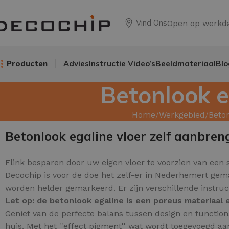
Vind Ons
Open op werkd
Producten
Advies
Instructie Video’s
Beeldmateriaal
Blo
Betonlook e
Home
Werkgebied
Beton
Betonlook egaline vloer zelf aanbren
Flink besparen door uw
eigen vloer te voorzien van een s
Decochip is voor de doe het zelf-er in Nederhemert gema
worden helder gemarkeerd. Er zijn verschillende instruc
Let op: de betonlook egaline is een poreus materiaa
Geniet van de perfecte balans tussen design en function
huis.
Met het ''effect pigment'' wat wordt toegevoegd aan