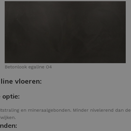
Betonlook egaline O4
ine vloeren:
 optie:
itstraling en mineraalgebonden. Minder nivelerend dan de N
fwijken.
onden: