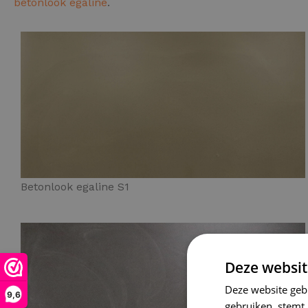
betonlook egaline
.
Betonlook egaline S1
Deze websit
Deze website geb
9,6
gebruiken, stemt