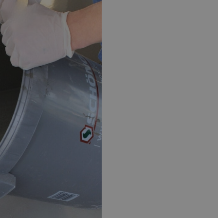
EPOXY GIETVLOER
G
Gietvloer bedrijfsruimte
Gi
Gietvloer garage
Al
Toplaag transparant
Toplaag anti-slip
Budget toplaag
Toplaag in kleur
Toplaag kleur anti-slip