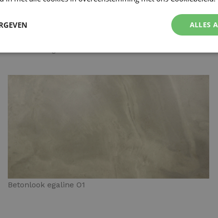
ERGEVEN
ALLES 
Betonlook egaline N4
Betonlook egaline O1