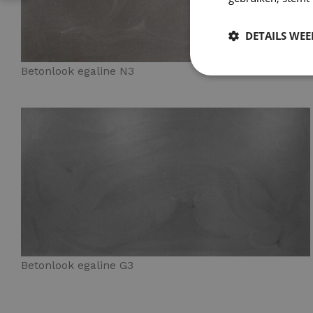
DETAILS WE
Betonlook egaline N3
Betonlook egaline G3