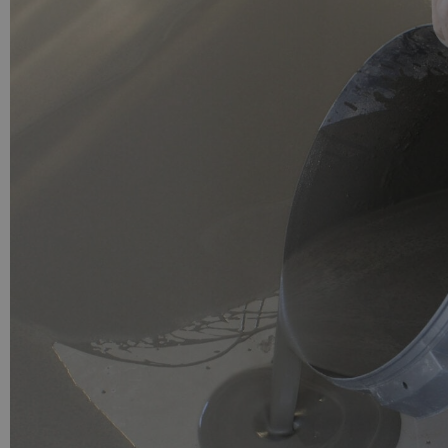
PU GIETVLOER
Gietvloer woonruimte
Gietvloer badkamer
LOS PER VERPAKKING
Impregneer
Impregneer snel
Tegelprimer
Schraaplaag PU