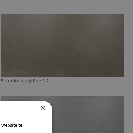
Betonlook egaline N2
×
 website te
Lees verder