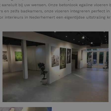
g aansluit bij uw wensen. Onze betonlook egaline vloeren b
s en zelfs badkamers, onze vloeren integreren perfect in 
r interieurs in Nederhemert een eigentijdse uitstraling kr