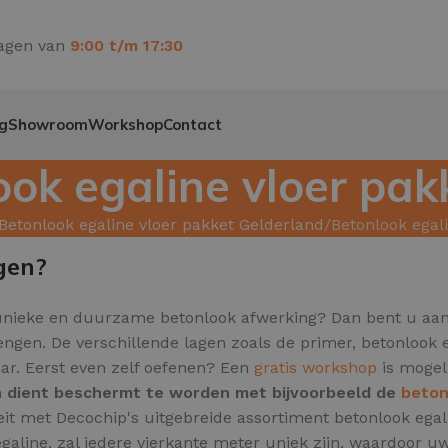
agen van
9:00 t/m 17:30
g
Showroom
Workshop
Contact
ok egaline vloer pak
Betonlook egaline vloer pakket Gelderland
Betonlook egali
gen?
unieke en duurzame betonlook afwerking? Dan bent u aan h
brengen. De verschillende lagen zoals de primer, betonlook
baar. Eerst even zelf oefenen? Een
gratis workshop
is mogeli
en dient beschermt te worden met bijvoorbeeld de
beton
teit met Decochip's uitgebreide assortiment betonlook egal
aline, zal iedere vierkante meter uniek zijn,
waardoor uw v