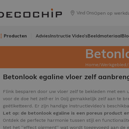
Vind Ons
Open op werkd
Producten
Advies
Instructie Video’s
Beeldmateriaal
Blo
Betonlo
Home
Werkgebied
Betonlook egaline vloer zelf aanbren
Flink besparen door uw
vloer zelf te bekleden met een 
voor de doe het zelf-er in Ooij gemakkelijk zelf aan te 
geëtiketteerd. Er zijn handige instructievideo's beschik
Let op: de betonlook egaline is een poreus product 
Ontdek de perfecte harmonie tussen stijl en functionali
Met het ''effect pigment'' wat wordt toegevoegd aan de eg