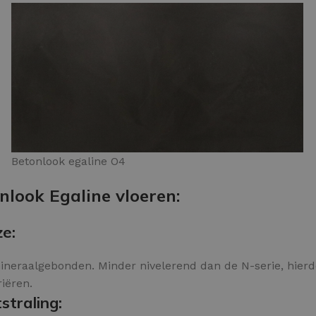
Betonlook egaline O4
nlook Egaline vloeren:
ze:
mineraalgebonden. Minder nivelerend dan de N-serie, hierd
riëren.
straling: