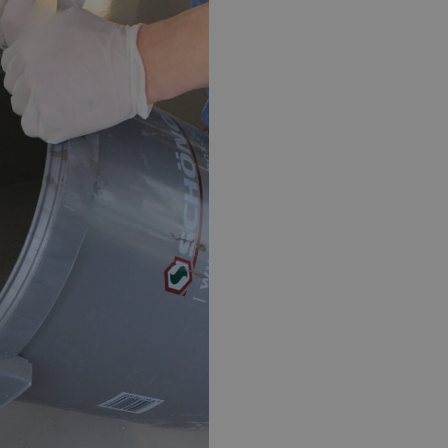
EPOXY GIETVLOER
G
Gietvloer bedrijfsruimte
Gi
Gietvloer garage
Al
Toplaag transparant
Toplaag anti-slip
Budget toplaag
Toplaag in kleur
Toplaag kleur anti-slip