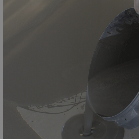
PU GIETVLOER
Gietvloer woonruimte
Gietvloer badkamer
LOS PER VERPAKKING
Impregneer
Impregneer snel
Tegelprimer
Schraaplaag PU