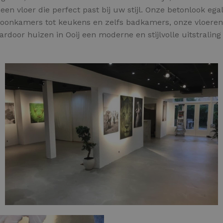
n vloer die perfect past bij uw stijl. Onze betonlook egal
 woonkamers tot keukens en zelfs badkamers, onze vloeren
aardoor huizen in Ooij een moderne en stijlvolle uitstraling