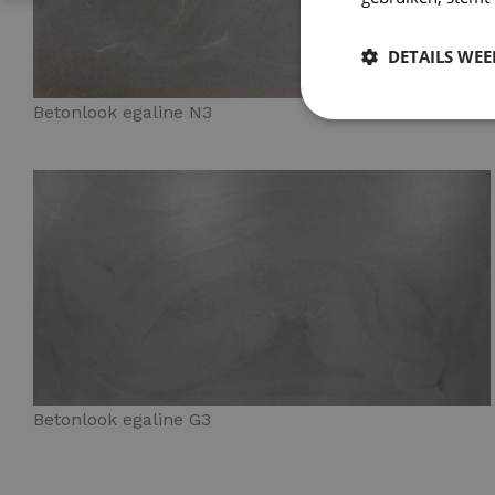
DETAILS WE
Betonlook egaline N3
Betonlook egaline G3