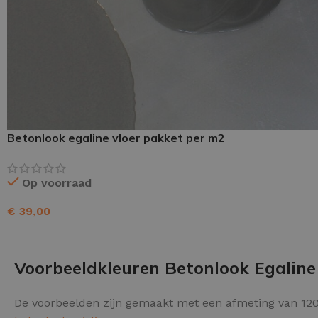
Schraaplaag epoxy
Gietvloer PU
Gietvloer Epoxy
Betonlook egaline vloer pakket per m2
Op voorraad
€
39,00
TOEVOEGEN AAN WINKELWAGEN
Voorbeeldkleuren Betonlook Egaline
De voorbeelden zijn gemaakt met een afmeting van 120