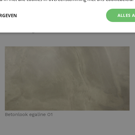
ERGEVEN
ALLES 
Betonlook egaline N4
Betonlook egaline O1