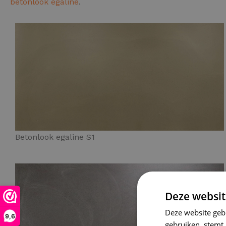
betonlook egaline
.
Betonlook egaline S1
Deze websit
Deze website geb
9,6
gebruiken, stemt