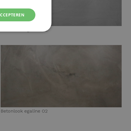
ACCEPTEREN
Betonlook egaline G2
Betonlook egaline O2