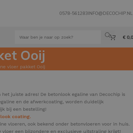
0578-561283
INFO@DECOCHIP.NL
€
0,
ket Ooij
ne vloer pakket Ooij
et juiste adres! De betonlook egaline van Decochip is
 egaline en de afwerkcoating, worden duidelijk
jk bij een bestelling!
look coating.
ine vloeren, ook bekend onder betonvloeren voor in huis.
loer een bijzondere en exclusieve uitstraling krijgt!