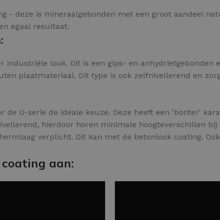
ling - deze is mineraalgebonden met een groot aandeel nat
en egaal resultaat.
:
 industriële look. Dit is een gips- en anhydrietgebonden 
n plaatmateriaal. Dit type is ook zelfnivellerend en zorg
or de O-serie de ideale keuze. Deze heeft een 'bonter' kara
ivellerend, hierdoor horen minimale hoogteverschillen bij d
hermlaag verplicht. Dit kan met de betonlook coating. Ook
 coating aan: