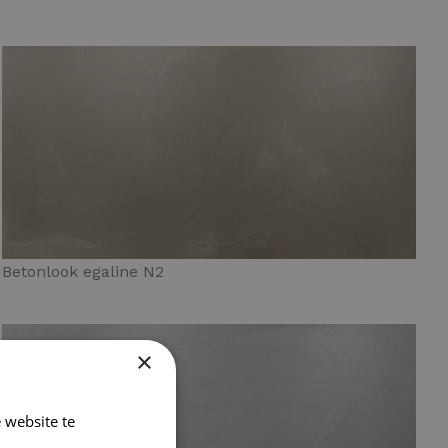
Betonlook egaline N2
×
 website te
Lees verder