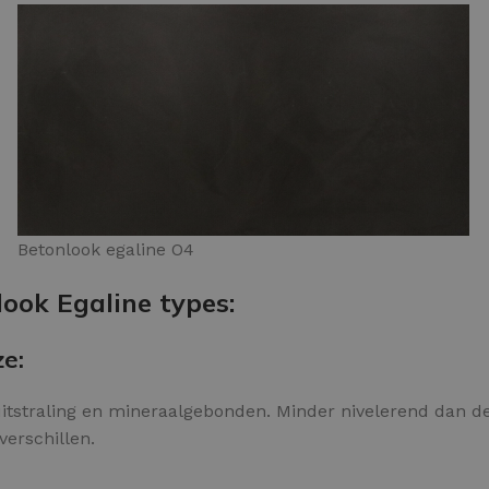
Betonlook egaline O4
look Egaline types:
ze:
itstraling en mineraalgebonden. Minder nivelerend dan de 
verschillen.