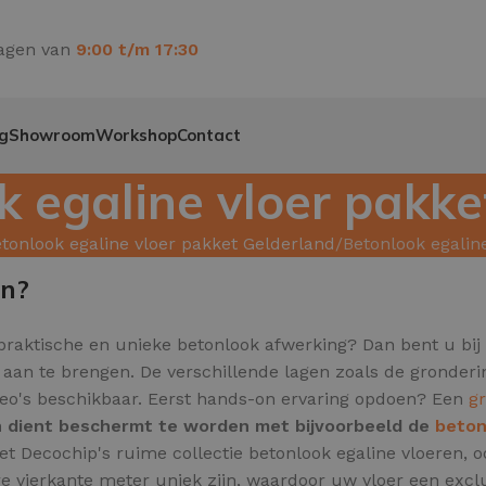
agen van
9:00 t/m 17:30
g
Showroom
Workshop
Contact
k egaline vloer pakke
tonlook egaline vloer pakket Gelderland
Betonlook egalin
en?
 praktische en unieke betonlook afwerking? Dan bent u bij 
g aan te brengen. De verschillende lagen zoals de gronder
deo's beschikbaar. Eerst hands-on ervaring opdoen? Een
g
en dient beschermt te worden met bijvoorbeeld de
beton
t met Decochip's ruime collectie betonlook egaline vloeren
e vierkante meter uniek zijn,
waardoor uw vloer een exclus