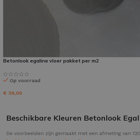
Schraaplaag epoxy
Gietvloer PU
Gietvloer Epoxy
Betonlook egaline vloer pakket per m2
Op voorraad
€
39,00
TOEVOEGEN AAN WINKELWAGEN
Beschikbare Kleuren Betonlook Egal
De voorbeelden zijn gemaakt met een afmeting van 120 