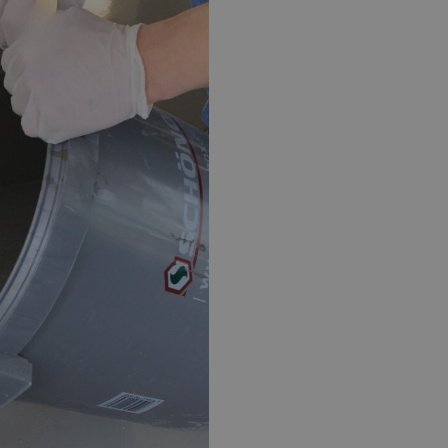
EPOXY GIETVLOER
G
Gietvloer bedrijfsruimte
Gi
Gietvloer garage
Al
Toplaag transparant
Toplaag anti-slip
Budget toplaag
Toplaag in kleur
Toplaag kleur anti-slip