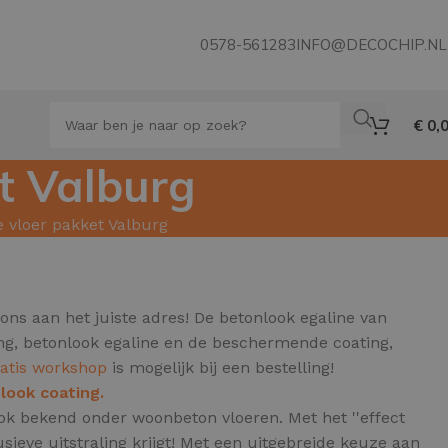
0578-561283
INFO@DECOCHIP.NL
€
0,
t Valburg
e vloer pakket Valburg
ons aan het juiste adres! De betonlook egaline van
ing, betonlook egaline en de beschermende coating,
ratis workshop
is mogelijk bij een bestelling!
look coating.
, ook bekend onder woonbeton vloeren.
Met het ''effect
ieve uitstraling krijgt! Met een uitgebreide keuze aan