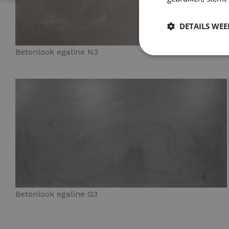
DETAILS WE
Betonlook egaline N3
Betonlook egaline G3