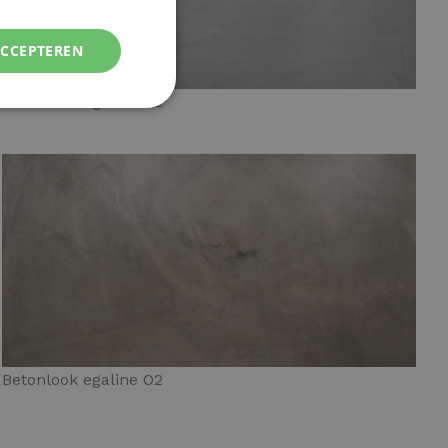
ACCEPTEREN
Betonlook egaline G2
Betonlook egaline O2