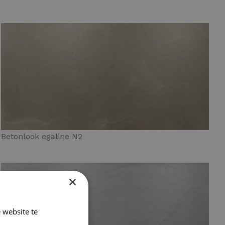
Betonlook egaline N2
×
 website te
Lees verder