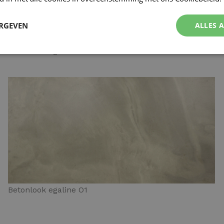
ERGEVEN
ALLES 
Betonlook egaline N4
Betonlook egaline O1