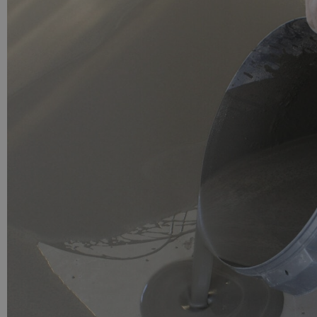
PU GIETVLOER
Gietvloer woonruimte
Gietvloer badkamer
LOS PER VERPAKKING
Impregneer
Impregneer snel
Tegelprimer
Schraaplaag PU