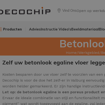
Vind Ons
Open op werkd
Producten
Advies
Instructie Video’s
Beeldmateriaal
Blo
Betonloo
Home
Werkgebied
Be
Zelf uw betonlook egaline vloer legg
Kosten besparen door uw
vloer zelf te voorzien van een
Decochip is voor de doe het zelf-er in Valburg eenvoudi
worden helder gemarkeerd. Er zijn handige instructievi
Let op: de betonlook egaline is een poreus product 
Ervaar de ideale combinatie van stijl en functionalitei
pigment'' wat wordt toegevoegd aan de egaline, zal ieder