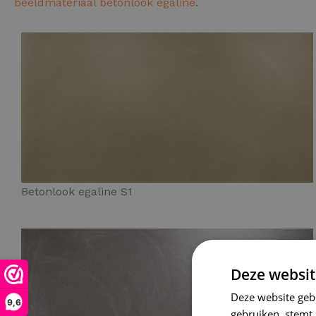
beeldmateriaal betonlook egaline
.
Betonlook egaline S1
Deze websit
Deze website geb
9,6
gebruiken, stemt