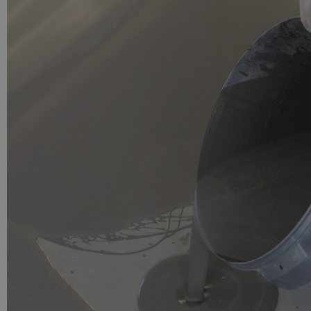
PU GIETVLOER
Gietvloer woonruimte
Gietvloer badkamer
LOS PER VERPAKKING
Impregneer
Impregneer snel
Tegelprimer
Schraaplaag PU