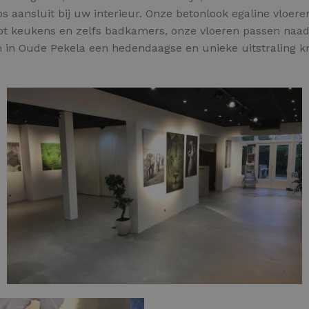
os aansluit bij uw interieur. Onze betonlook egaline vloe
tot keukens en zelfs badkamers, onze vloeren passen naadl
n in Oude Pekela een hedendaagse en unieke uitstraling kr