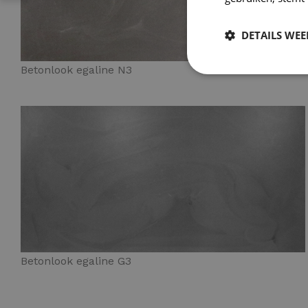
DETAILS WE
Betonlook egaline N3
Betonlook egaline G3