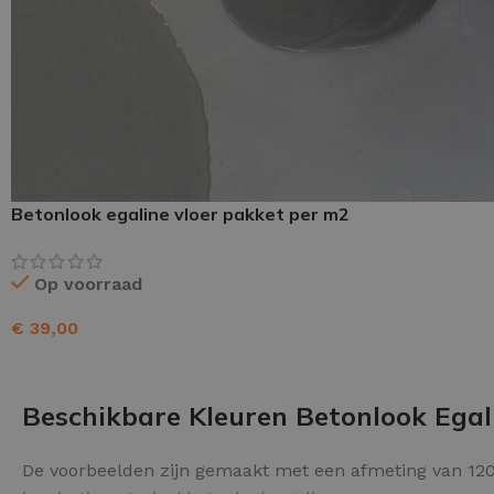
Schraaplaag epoxy
Gietvloer PU
Gietvloer Epoxy
Betonlook egaline vloer pakket per m2
Op voorraad
€
39,00
TOEVOEGEN AAN WINKELWAGEN
Beschikbare Kleuren Betonlook Egal
De voorbeelden zijn gemaakt met een afmeting van 120 