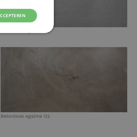
ACCEPTEREN
Betonlook egaline G2
Betonlook egaline O2