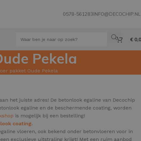
0578-561283
INFO@DECOCHIP.NL
€
0,
Oude Pekela
loer pakket Oude Pekela
aan het juiste adres! De betonlook egaline van Decochip
 betonlook egaline en de beschermende coating, worden
rkshop
is mogelijk bij een bestelling!
look coating.
egaline vloeren, ook bekend onder betonvloeren voor in
en exclusieve uitstraling krijgt! Met een ruim aanbod