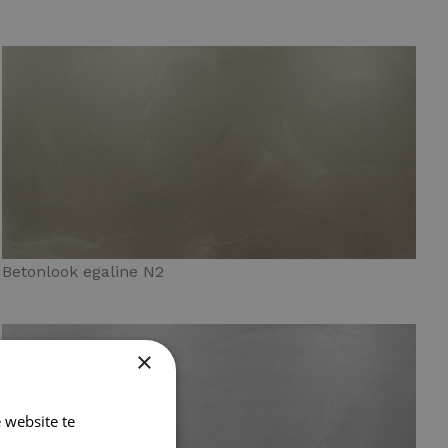
Betonlook egaline N2
×
 website te
Lees verder