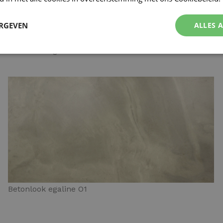
ERGEVEN
ALLES 
Betonlook egaline N4
Betonlook egaline O1