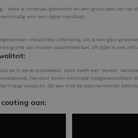
ing - deze is mineraal gebonden en een groot deel van de st
t eenvoudig voor een egaal resultaat.
uitgesproken industriële uitstraling. Dit is een gips-gebo
ergrond van houten plaatmateriaal. Dit type is ook zelf ni
aliteit:
aal de O-serie ontwikkeld. Deze heeft een 'bonter' karakter
nivellerend, hierdoor horen minimale hoogteverschillen bij 
hermlaag verplicht. Dit kan met de beschermende betonlo
 coating aan: