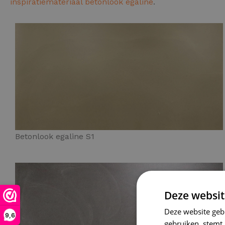
inspiratiemateriaal betonlook egaline
.
Betonlook egaline S1
Deze websit
Deze website geb
9,6
gebruiken, stemt