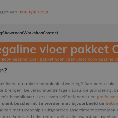
agen van
9:00 t/m 17:30
g
Showroom
Workshop
Contact
egaline vloer pakket 
nlook egaline vloer pakket Groningen
Betonlook egaline v
en?
raktische en unieke betonlook afwerking? Dan bent u hier 
 te brengen. De verschillende lagen zoals de grondering,
video's beschikbaar. Eerst even zelf oefenen? Een
gratis wo
en dient beschermt te worden met bijvoorbeeld de
beton
aliteit met Decochip's uitgebreide assortiment betonlook 
 de egaline, zal elke meter uniek zijn,
waardoor uw vloer e