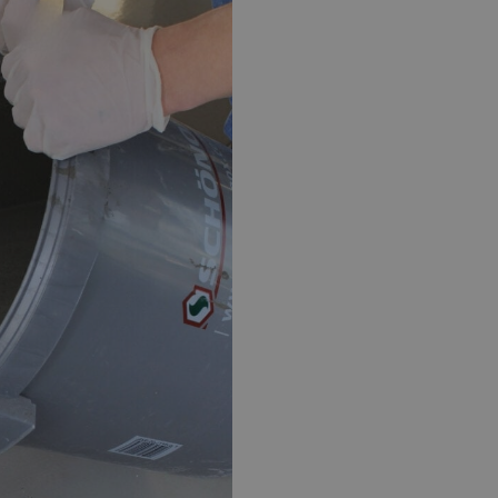
EPOXY GIETVLOER
G
Gietvloer bedrijfsruimte
Gi
Gietvloer garage
Al
Toplaag transparant
Toplaag anti-slip
Budget toplaag
Toplaag in kleur
Toplaag kleur anti-slip