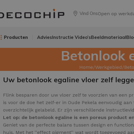
Vind Ons
Open op werkd
Producten
Advies
Instructie Video’s
Beeldmateriaal
Blo
Betonlook 
Home
Werkgebied
Beto
Uw betonlook egaline vloer zelf legg
Flink besparen door uw
vloer zelf te voorzien van een p
is voor de doe het zelf-er in Oude Pekela eenvoudig aan
overzichtelijk gelabeld. Er zijn verschillende instructie
Let op: de betonlook egaline is een poreus product 
Geniet van de perfecte balans tussen design en function
huis.
Met het ''effect pigment'' wat wordt toegevoegd aan