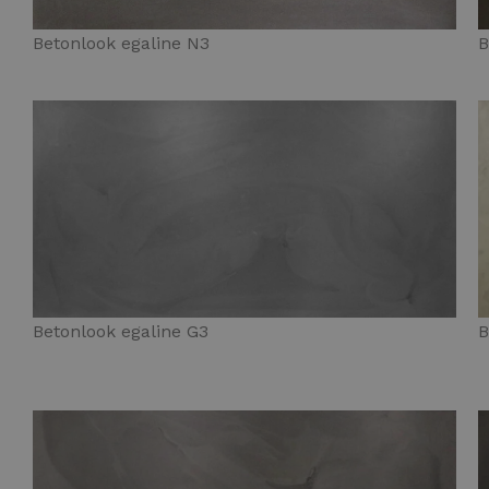
Betonlook egaline N3
B
Betonlook egaline G3
B