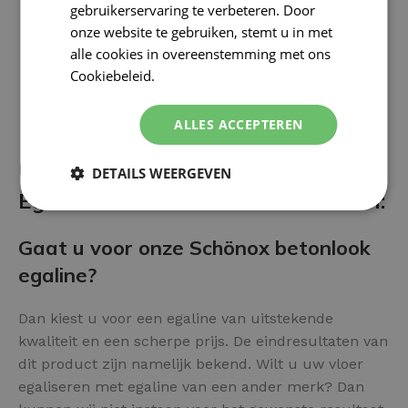
gebruikerservaring te verbeteren. Door
onze website te gebruiken, stemt u in met
alle cookies in overeenstemming met ons
Cookiebeleid.
Lees verder
ALLES ACCEPTEREN
Uw vloer afwerken met Betonlook
DETAILS WEERGEVEN
Egaline? Diverse voor- en nadelen:
Gaat u voor onze Schönox betonlook
egaline?
Dan kiest u voor een egaline van uitstekende
kwaliteit en een scherpe prijs. De eindresultaten van
dit product zijn namelijk bekend. Wilt u uw vloer
egaliseren met egaline van een ander merk? Dan