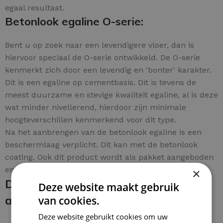
egaal resultaat.
Betonlook egaline O-serie:
Bent u op zoek naar een levendigere vloer, dan is
hiervoor speciaal de O-serie ontwikkeld. De O-serie
kenmerkt zich door een levendig en 'bonter' karakter.
Dit is een egaline op cementbasis. Dit is tevens de
meest duurzame en stevige kwaliteit egaline, al is deze
wat minder nivellerend, hierdoor zijn minimale
hoogteverschillen kenmerkend voor dit type.
Na het aanbrengen van de betonlook egaline is een
beschermlaag verplicht. Dit kan met de betonlook
coating. Ook dit product wordt als pakket aangeboden
en bestelt u eenvoudig per m².
×
De betonlook egaline en coating
Deze website maakt gebruik
aanbrengen:
van cookies.
Deze website gebruikt cookies om uw