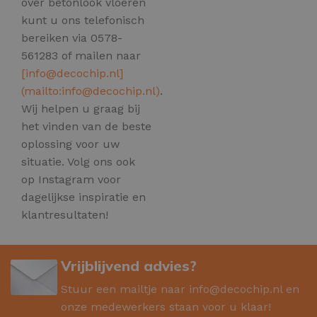
over betonlook vloeren
kunt u ons telefonisch
bereiken via 0578-
561283 of mailen naar
[
info@decochip.nl
]
(mailto:
info@decochip.nl
)
.
Wij helpen u graag bij
het vinden van de beste
oplossing voor uw
situatie. Volg ons ook
op Instagram voor
dagelijkse inspiratie en
klantresultaten!
Vrijblijvend advies?
Stuur een mailtje naar
info@decochip.nl
en
onze medewerkers staan voor u klaar!