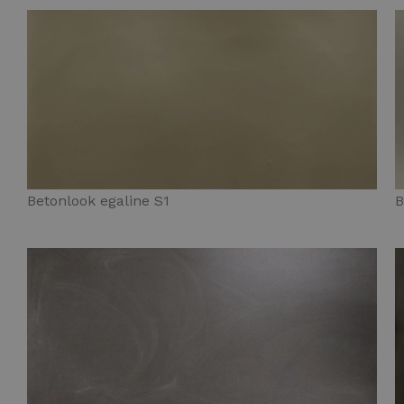
Betonlook egaline S1
B