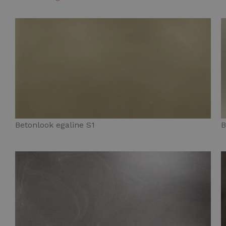
Betonlook egaline S1
B