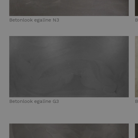
Betonlook egaline N3
B
Betonlook egaline G3
B