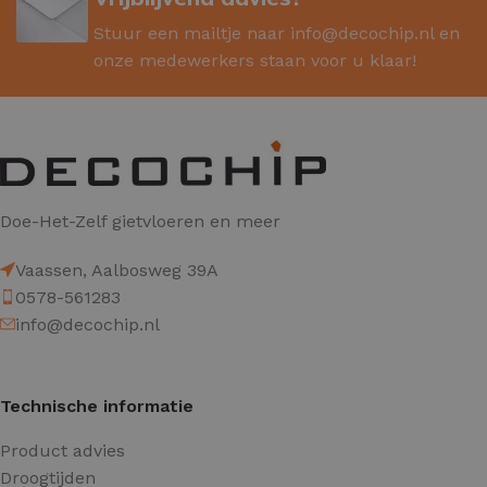
Stuur een mailtje naar
info@decochip.nl
en
onze medewerkers staan voor u klaar!
Doe-Het-Zelf gietvloeren en meer
Vaassen, Aalbosweg 39A
0578-561283
info@decochip.nl
Technische informatie
Product advies
Droogtijden