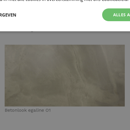
ERGEVEN
ALLES 
Betonlook egaline N4
Betonlook egaline O1