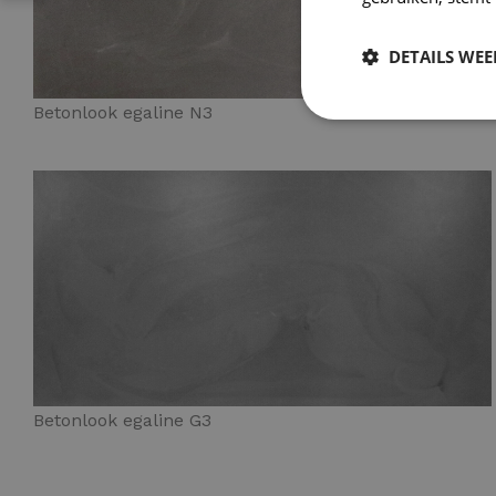
DETAILS WE
Betonlook egaline N3
Betonlook egaline G3