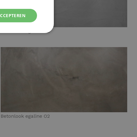
ACCEPTEREN
Betonlook egaline G2
Betonlook egaline O2