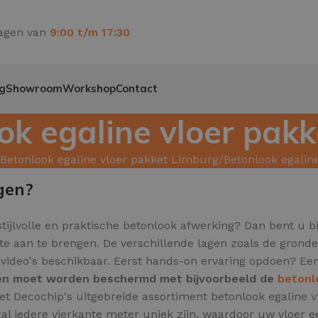
agen van
9:00 t/m 17:30
g
Showroom
Workshop
Contact
ok egaline vloer pakk
Betonlook egaline vloer pakket Limburg
Betonlook egalin
gen?
tijlvolle en praktische betonlook afwerking? Dan bent u bi
ite aan te brengen. De verschillende lagen zoals de grond
tievideo's beschikbaar. Eerst hands-on ervaring opdoen? E
l en moet worden beschermd met bijvoorbeeld de
betonl
t met Decochip's uitgebreide assortiment betonlook egalin
al iedere vierkante meter uniek zijn,
waardoor uw vloer een