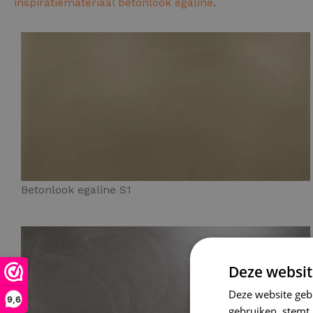
inspiratiemateriaal betonlook egaline
.
Betonlook egaline S1
Deze websit
Deze website geb
9,6
gebruiken, stemt