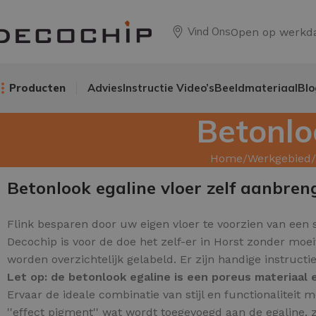
Vind Ons
Open op werkd
Producten
Advies
Instructie Video’s
Beeldmateriaal
Blo
Betonlo
Home
Werkgebied
Betonlook egaline vloer zelf aanbren
Flink besparen door uw
eigen vloer te voorzien van een s
Decochip is voor de doe het zelf-er in Horst zonder moe
worden overzichtelijk gelabeld. Er zijn handige instruc
Let op: de betonlook egaline is een poreus materiaa
Ervaar de ideale combinatie van stijl en functionalitei
''effect pigment'' wat wordt toegevoegd aan de egaline, z