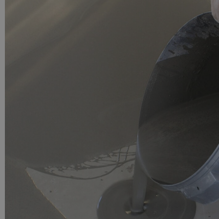
PU GIETVLOER
Gietvloer woonruimte
Gietvloer badkamer
LOS PER VERPAKKING
Impregneer
Impregneer snel
Tegelprimer
Schraaplaag PU