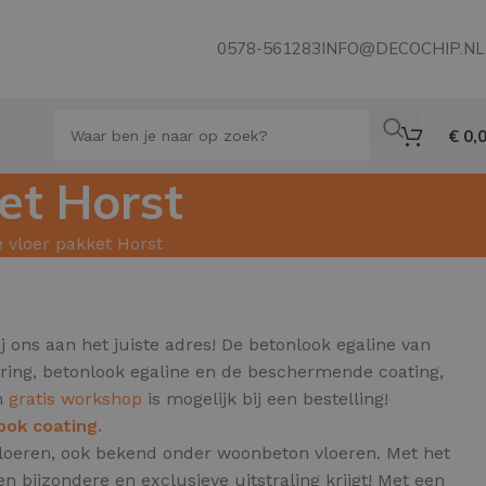
0578-561283
INFO@DECOCHIP.NL
€
0,
et Horst
e vloer pakket Horst
j ons aan het juiste adres! De betonlook egaline van
ering, betonlook egaline en de beschermende coating,
en
gratis workshop
is mogelijk bij een bestelling!
ook coating.
e vloeren, ook bekend onder woonbeton vloeren.
Met het
 bijzondere en exclusieve uitstraling krijgt! Met een