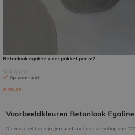
Schraaplaag epoxy
Gietvloer PU
Gietvloer Epoxy
Betonlook egaline vloer pakket per m2
Op voorraad
€
39,00
TOEVOEGEN AAN WINKELWAGEN
Voorbeeldkleuren Betonlook Egaline
De voorbeelden zijn gemaakt met een afmeting van 120 