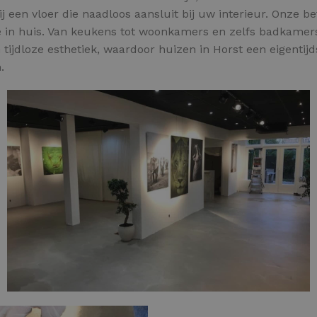
 een vloer die naadloos aansluit bij uw interieur. Onze 
te in huis. Van keukens tot woonkamers en zelfs badkamers
ijdloze esthetiek, waardoor huizen in Horst een eigentijdse
.