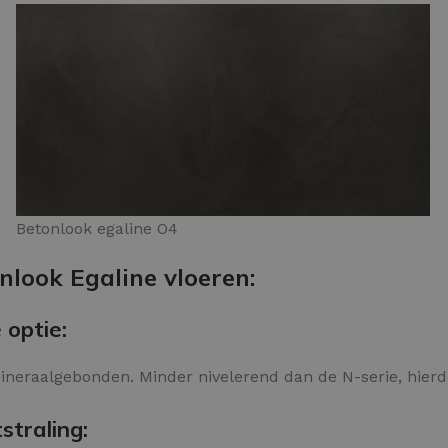
Betonlook egaline O4
nlook Egaline vloeren:
 optie:
mineraalgebonden. Minder nivelerend dan de N-serie, hierdo
straling: