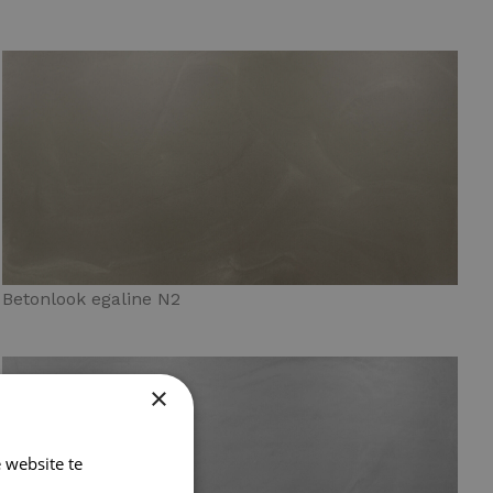
Betonlook egaline N2
×
 website te
Lees verder