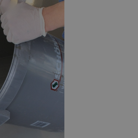
EPOXY GIETVLOER
G
Gietvloer bedrijfsruimte
Gi
Gietvloer garage
Al
Toplaag transparant
Toplaag anti-slip
Budget toplaag
Toplaag in kleur
Toplaag kleur anti-slip