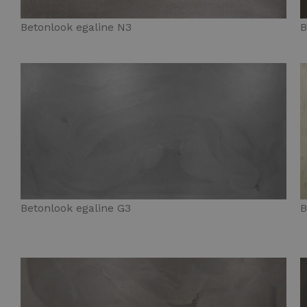
Betonlook egaline N3
B
Betonlook egaline G3
B