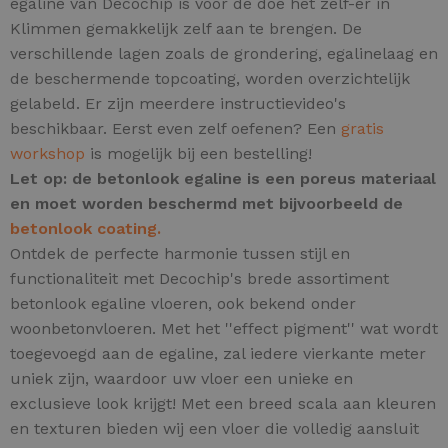
egaline van Decochip is voor de doe het zelf-er in
Klimmen gemakkelijk zelf aan te brengen. De
verschillende lagen zoals de grondering, egalinelaag en
de beschermende topcoating, worden overzichtelijk
gelabeld. Er zijn meerdere instructievideo's
beschikbaar. Eerst even zelf oefenen? Een
gratis
workshop
is mogelijk bij een bestelling!
Let op: de betonlook egaline is een poreus materiaal
en moet worden beschermd met bijvoorbeeld de
betonlook coating.
Ontdek de perfecte harmonie tussen stijl en
functionaliteit met Decochip's brede assortiment
betonlook egaline vloeren, ook bekend onder
woonbetonvloeren.
Met het ''effect pigment'' wat wordt
toegevoegd aan de egaline, zal iedere vierkante meter
uniek zijn,
waardoor uw vloer een unieke en
exclusieve look krijgt! Met een breed scala aan kleuren
en texturen bieden wij een vloer die volledig aansluit