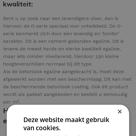
kwaliteit:
Bent u op zoek naar een levendigere vloer, dan is
hiervoor de O-serie speciaal voor ontwikkeld. De O-
serie kenmerkt zich door een levendig en 'bonter'
karakter. Dit is een cement-gebonden egaline. Dit is
tevens de meest harde en sterke kwaliteit egaline,
maar iets minder nivellerend, hierdoor zijn kleine
hoogteverschillen normaal bij dit type.
Als de betonlook egaline aangebracht is, moet deze
afgewerkt worden met een beschermlaag. Dit kan met
de beschermende betonlook coating. Ook dit product
wordt als pakket aangeboden en bestelt u eenvoudig
per m².
Hoe breng je de betonlook egaline
×
Deze website maakt gebruik
en coating aan:
van cookies.