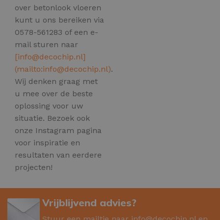
over betonlook vloeren
kunt u ons bereiken via
0578-561283 of een e-
mail sturen naar
[
info@decochip.nl
]
(mailto:
info@decochip.nl
)
.
Wij denken graag met
u mee over de beste
oplossing voor uw
situatie. Bezoek ook
onze Instagram pagina
voor inspiratie en
resultaten van eerdere
projecten!
Vrijblijvend advies?
Stuur een mailtje naar
info@decochip.nl
en