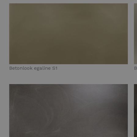
Betonlook egaline S1
B