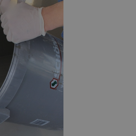
EPOXY GIETVLOER
G
Gietvloer bedrijfsruimte
Gi
Gietvloer garage
Al
Toplaag transparant
Toplaag anti-slip
Budget toplaag
Toplaag in kleur
Toplaag kleur anti-slip