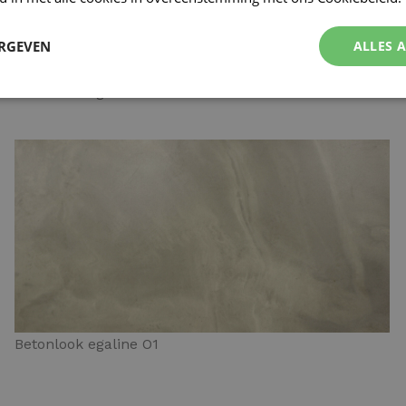
ERGEVEN
ALLES 
Betonlook egaline N4
Betonlook egaline O1