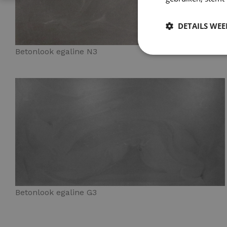
DETAILS WE
Betonlook egaline N3
Betonlook egaline G3