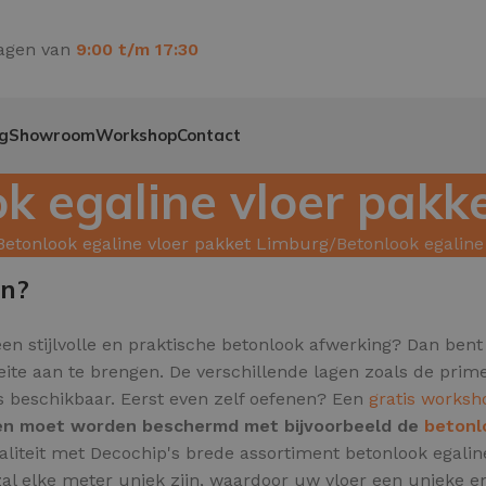
agen van
9:00 t/m 17:30
g
Showroom
Workshop
Contact
k egaline vloer pakk
Betonlook egaline vloer pakket Limburg
Betonlook egaline
en?
en stijlvolle en praktische betonlook afwerking? Dan bent 
eite aan te brengen. De verschillende lagen zoals de prim
o's beschikbaar. Eerst even zelf oefenen? Een
gratis worksh
l en moet worden beschermd met bijvoorbeeld de
betonl
naliteit met Decochip's brede assortiment betonlook egal
al elke meter uniek zijn,
waardoor uw vloer een unieke en 