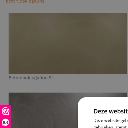
betonlook egaline
.
Betonlook egaline S1
Deze websit
Deze website geb
9,6
gebruiken, stemt