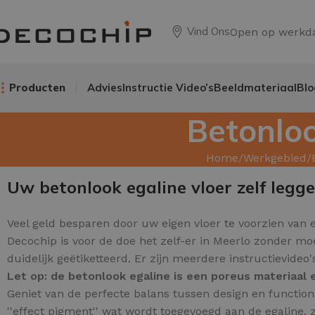
Vind Ons
Open op werkd
Producten
Advies
Instructie Video’s
Beeldmateriaal
Blo
Betonloo
Home
Werkgebied
Uw betonlook egaline vloer zelf legg
Veel geld besparen door uw
eigen vloer te voorzien van e
Decochip is voor de doe het zelf-er in Meerlo zonder mo
duidelijk geëtiketteerd. Er zijn meerdere instructievide
Let op: de betonlook egaline is een poreus materiaa
Geniet van de perfecte balans tussen design en functio
''effect pigment'' wat wordt toegevoegd aan de egaline, z