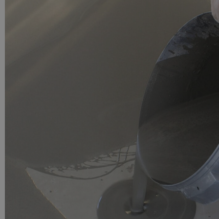
PU GIETVLOER
Gietvloer woonruimte
Gietvloer badkamer
LOS PER VERPAKKING
Impregneer
Impregneer snel
Tegelprimer
Schraaplaag PU