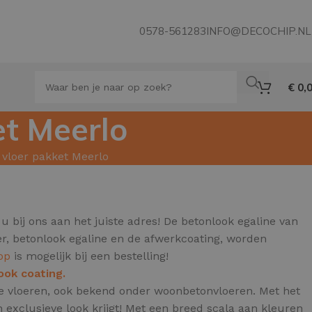
0578-561283
INFO@DECOCHIP.NL
€
0,
et Meerlo
 vloer pakket Meerlo
u bij ons aan het juiste adres! De betonlook egaline van
er, betonlook egaline en de afwerkcoating, worden
op
is mogelijk bij een bestelling!
ook coating.
ine vloeren, ook bekend onder woonbetonvloeren.
Met het
exclusieve look krijgt! Met een breed scala aan kleuren