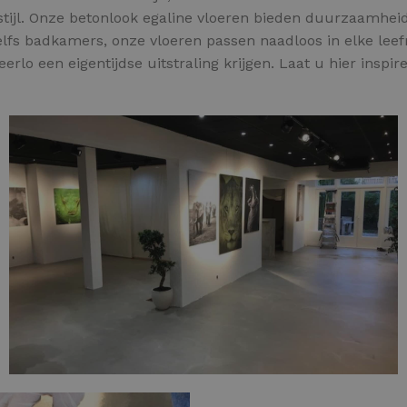
 stijl. Onze betonlook egaline vloeren bieden duurzaamheid
fs badkamers, onze vloeren passen naadloos in elke leef
eerlo een eigentijdse uitstraling krijgen. Laat u hier inspi