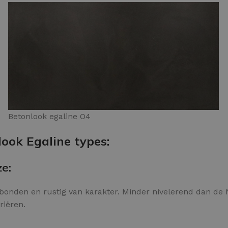
Betonlook egaline O4
look Egaline types:
ze:
bonden en rustig van karakter. Minder nivelerend dan de N-
riëren.