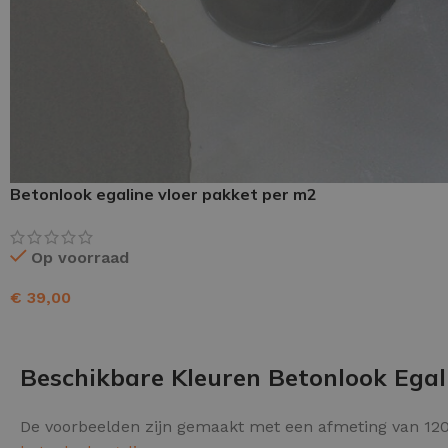
Schraaplaag epoxy
Gietvloer PU
Gietvloer Epoxy
Betonlook egaline vloer pakket per m2
Op voorraad
€
39,00
TOEVOEGEN AAN WINKELWAGEN
Beschikbare Kleuren Betonlook Egal
De voorbeelden zijn gemaakt met een afmeting van 120 