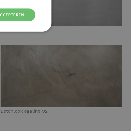
ACCEPTEREN
Betonlook egaline G2
Betonlook egaline O2