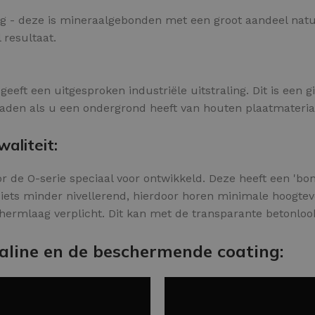
ing - deze is mineraalgebonden met een groot aandeel natu
 resultaat.
 geeft een uitgesproken industriële uitstraling. Dit is een
den als u een ondergrond heeft van houten plaatmateriaal
aliteit:
r de O-serie speciaal voor ontwikkeld. Deze heeft een 'bon
iets minder nivellerend, hierdoor horen minimale hoogtevers
hermlaag verplicht. Dit kan met de transparante betonlook
aline en de beschermende coating: