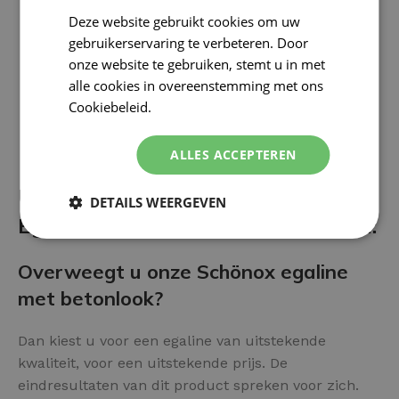
Deze website gebruikt cookies om uw
gebruikerservaring te verbeteren. Door
onze website te gebruiken, stemt u in met
alle cookies in overeenstemming met ons
Cookiebeleid.
Lees verder
ALLES ACCEPTEREN
Uw vloer afwerken met Betonlook
DETAILS WEERGEVEN
Egaline? Diverse voor- en nadelen:
Overweegt u onze Schönox egaline
met betonlook?
Dan kiest u voor een egaline van uitstekende
kwaliteit, voor een uitstekende prijs. De
eindresultaten van dit product spreken voor zich.