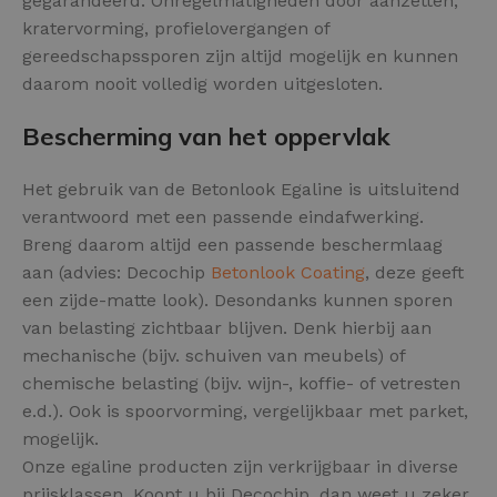
gegarandeerd. Onregelmatigheden door aanzetten,
kratervorming, profielovergangen of
gereedschapssporen zijn altijd mogelijk en kunnen
daarom nooit volledig worden uitgesloten.
Bescherming van het oppervlak
Het gebruik van de Betonlook Egaline is uitsluitend
verantwoord met een passende eindafwerking.
Breng daarom altijd een passende beschermlaag
aan (advies: Decochip
Betonlook Coating
, deze geeft
een zijde-matte look). Desondanks kunnen sporen
van belasting zichtbaar blijven. Denk hierbij aan
mechanische (bijv. schuiven van meubels) of
chemische belasting (bijv. wijn-, koffie- of vetresten
e.d.). Ook is spoorvorming, vergelijkbaar met parket,
mogelijk.
Onze egaline producten zijn verkrijgbaar in diverse
prijsklassen. Koopt u bij Decochip, dan weet u zeker