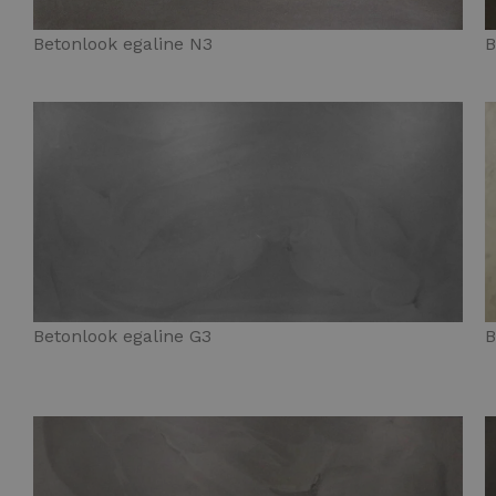
Betonlook egaline N3
B
Betonlook egaline G3
B