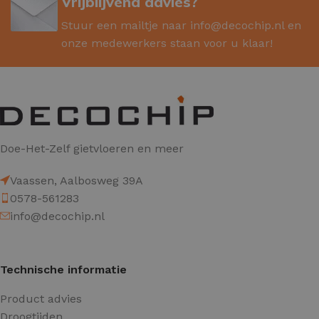
Vrijblijvend advies?
Stuur een mailtje naar
info@decochip.nl
en
onze medewerkers staan voor u klaar!
Doe-Het-Zelf gietvloeren en meer
Vaassen, Aalbosweg 39A
0578-561283
info@decochip.nl
Technische informatie
Product advies
Droogtijden