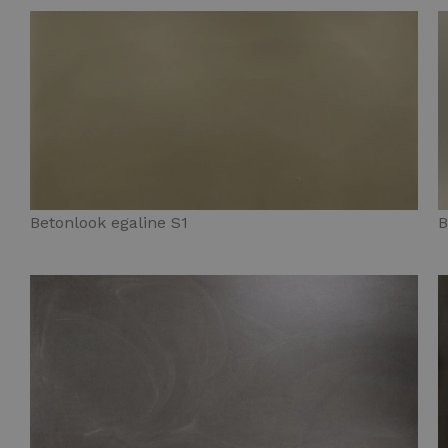
Betonlook egaline S1
B