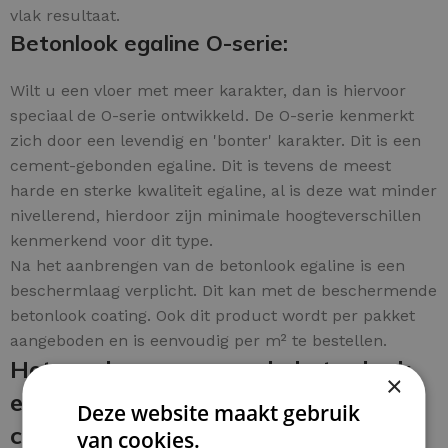
vlak resultaat.
Betonlook egaline O-serie:
Wilt u een vloer met meer karakter, dan is hiervoor
speciaal de O-serie ontwikkeld. De O-serie kenmerkt
zich door een levendig en 'bonter' karakter. Dit is een
cement-gebonden egaline. Dit is tevens de meest
harde en sterke kwaliteit egaline, al is deze wat minder
nivellerend, hierdoor zijn minimale hoogteverschillen
kenmerkend voor dit type.
Na het aanbrengen van de betonlook egaline is een
beschermlaag verplicht. Dit kan met de beschermende
betonlook coating. Ook dit product wordt per pakket
aangeboden en is eenvoudig per m² te bestellen.
Het aanbrengen van de betonlook
×
egaline en de beschermende
Deze website maakt gebruik
coating:
van cookies.