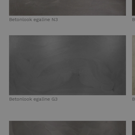
Betonlook egaline N3
B
Betonlook egaline G3
B