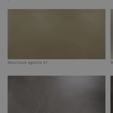
Betonlook egaline S1
B