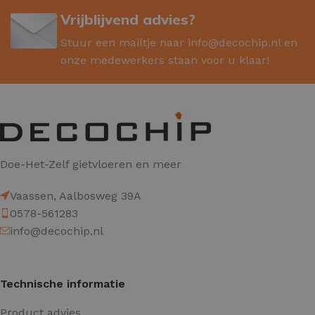
Vrijblijvend advies?
Stuur een mailtje naar
info@decochip.nl
en
onze medewerkers staan voor u klaar!
Doe-Het-Zelf gietvloeren en meer
Vaassen, Aalbosweg 39A
0578-561283
info@decochip.nl
Technische informatie
Product advies