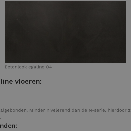
Betonlook egaline O4
ine vloeren:
raalgebonden. Minder nivelerend dan de N-serie, hierdoor z
.
onden: