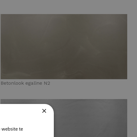
Betonlook egaline N2
×
 website te
Lees verder