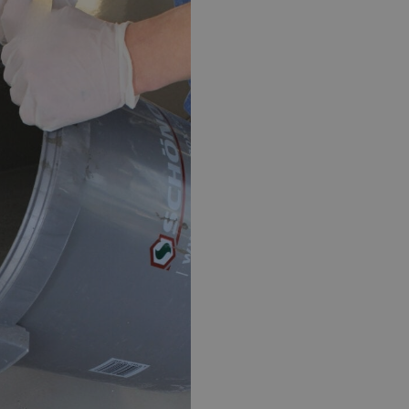
EPOXY GIETVLOER
G
Gietvloer bedrijfsruimte
Gi
Gietvloer garage
Al
Toplaag transparant
Toplaag anti-slip
Budget toplaag
Toplaag in kleur
Toplaag kleur anti-slip