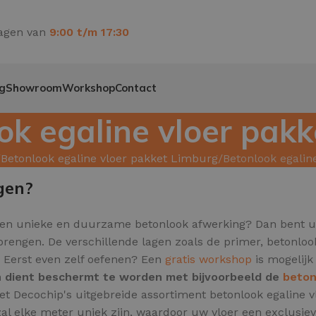
agen van
9:00 t/m 17:30
g
Showroom
Workshop
Contact
ok egaline vloer pakke
Betonlook egaline vloer pakket Limburg
Betonlook egaline
gen?
een unieke en duurzame betonlook afwerking? Dan bent u a
e brengen. De verschillende lagen zoals de primer, betonlo
. Eerst even zelf oefenen? Een
gratis workshop
is mogelijk 
en dient beschermt te worden met bijvoorbeeld de
beton
t met Decochip's uitgebreide assortiment betonlook egalin
al elke meter uniek zijn,
waardoor uw vloer een exclusieve 