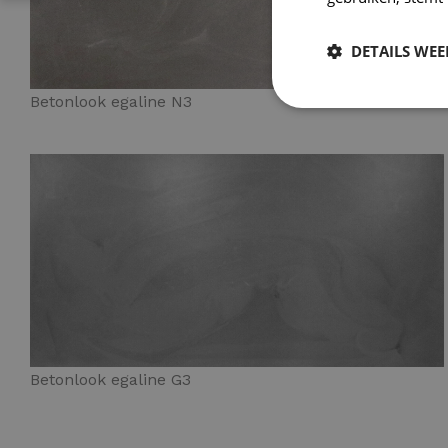
DETAILS WE
Betonlook egaline N3
Betonlook egaline G3