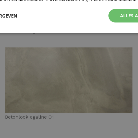
ERGEVEN
ALLES 
Betonlook egaline N4
Betonlook egaline O1