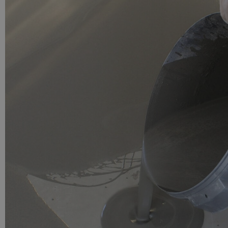
PU GIETVLOER
Gietvloer woonruimte
Gietvloer badkamer
LOS PER VERPAKKING
Impregneer
Impregneer snel
Tegelprimer
Schraaplaag PU