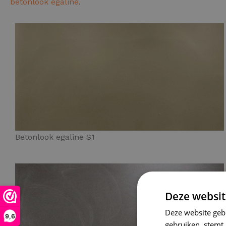
betonlook egaline
.
Betonlook egaline S1
Deze websit
Deze website geb
9,6
gebruiken, stemt