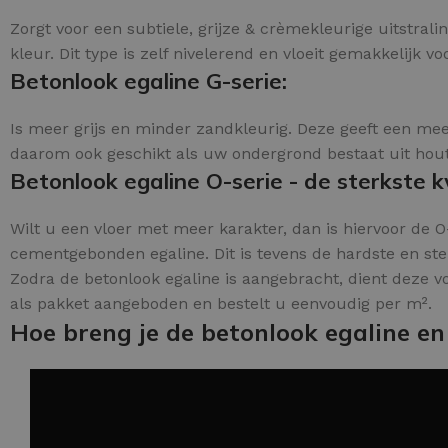
Zorgt voor een subtiele, grijze & crèmekleurige uitstra
kleur. Dit type is zelf nivelerend en vloeit gemakkelijk vo
Betonlook egaline G-serie:
Is meer grijs en minder zandkleurig. Deze geeft een meer
daarom ook geschikt als uw ondergrond bestaat uit houten
Betonlook egaline O-serie - de sterkste kw
Wilt u een vloer met meer karakter, dan is hiervoor de O-
cementgebonden egaline. Dit is tevens de hardste en sterk
Zodra de betonlook egaline is aangebracht, dient deze 
als pakket aangeboden en bestelt u eenvoudig per m².
Hoe breng je de betonlook egaline en