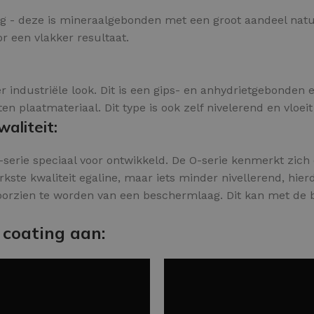
ling - deze is mineraalgebonden met een groot aandeel nat
or een vlakker resultaat.
 industriële look. Dit is een gips- en anhydrietgebonden 
 plaatmateriaal. Dit type is ook zelf nivelerend en vloeit
aliteit:
serie speciaal voor ontwikkeld. De O-serie kenmerkt zich d
ste kwaliteit egaline, maar iets minder nivellerend, hierdo
voorzien te worden van een beschermlaag. Dit kan met de
 coating aan: