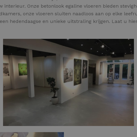
w interieur. Onze betonlook egaline vloeren bieden stevighe
dkamers, onze vloeren sluiten naadloos aan op elke leefr
n een hedendaagse en unieke uitstraling krijgen. Laat u hie