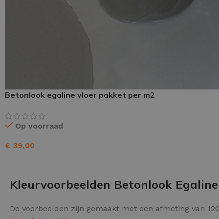
Schraaplaag epoxy
Gietvloer PU
Gietvloer Epoxy
Betonlook egaline vloer pakket per m2
Op voorraad
€
39,00
TOEVOEGEN AAN WINKELWAGEN
Kleurvoorbeelden Betonlook Egaline
De voorbeelden zijn gemaakt met een afmeting van 120 