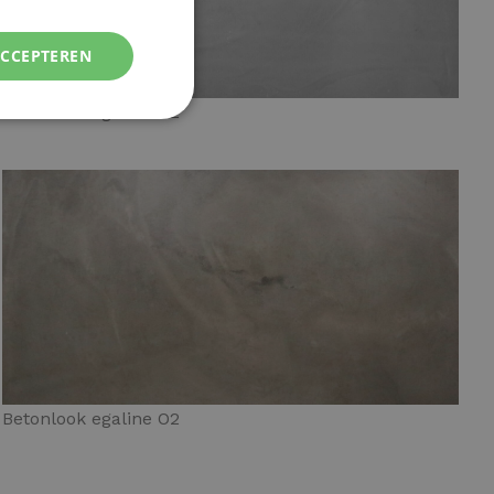
ACCEPTEREN
Betonlook egaline G2
Betonlook egaline O2