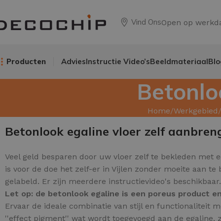
Vind Ons
Open op werkd
Producten
Advies
Instructie Video’s
Beeldmateriaal
Blo
Betonlo
Home
Werkgebied
Betonlook egaline vloer zelf aanbren
Veel geld besparen door uw
vloer zelf te bekleden met 
is voor de doe het zelf-er in Vijlen zonder moeite aan t
gelabeld. Er zijn meerdere instructievideo's beschikbaar
Let op: de betonlook egaline is een poreus product 
Ervaar de ideale combinatie van stijl en functionalitei
''effect pigment'' wat wordt toegevoegd aan de egaline, z