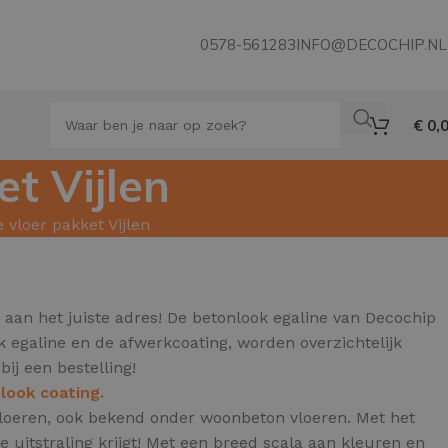
0578-561283
INFO@DECOCHIP.NL
€
0,
t Vijlen
 vloer pakket Vijlen
an het juiste adres! De betonlook egaline van Decochip
ok egaline en de afwerkcoating, worden overzichtelijk
bij een bestelling!
look coating.
e vloeren, ook bekend onder woonbeton vloeren.
Met het
uitstraling krijgt! Met een breed scala aan kleuren en