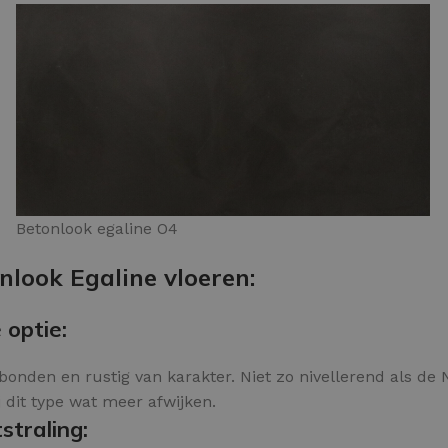
Betonlook egaline O4
nlook Egaline vloeren:
 optie:
onden en rustig van karakter. Niet zo nivellerend als de N
j dit type wat meer afwijken.
straling: