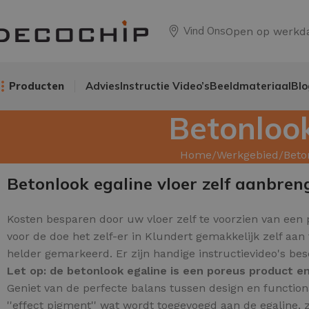
Vind Ons
Open op werkd
Producten
Advies
Instructie Video’s
Beeldmateriaal
Blo
Betonlook
Home
Werkgebied
Beto
Betonlook egaline vloer zelf aanbren
Kosten besparen door uw
vloer zelf te voorzien van een
voor de doe het zelf-er in Klundert gemakkelijk zelf aa
helder gemarkeerd. Er zijn handige instructievideo's be
Let op: de betonlook egaline is een poreus product 
Geniet van de perfecte balans tussen design en function
''effect pigment'' wat wordt toegevoegd aan de egaline, z