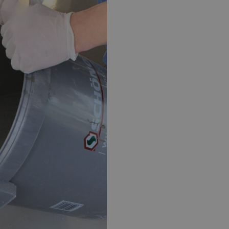
EPOXY GIETVLOER
G
Gietvloer bedrijfsruimte
Gi
Gietvloer garage
Al
Toplaag transparant
Toplaag anti-slip
Budget toplaag
Toplaag in kleur
Toplaag kleur anti-slip