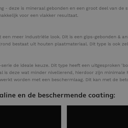
ing - deze is mineraal gebonden en een groot deel van de s
makkelijk voor een vlakker resultaat.
t een meer industriële look. Dit is een gips-gebonden & an
nd bestaat uit houten plaatmateriaal. Dit type is ook zel
serie de ideale keuze. Dit type heeft een uitgesproken 'bo
al is deze wat minder nivellerend, hierdoor zijn minimale
ewerkt worden met een beschermlaag. Dit kan met de beto
aline en de beschermende coating: