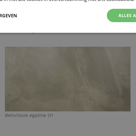
ERGEVEN
ALLES 
Betonlook egaline N4
Betonlook egaline O1