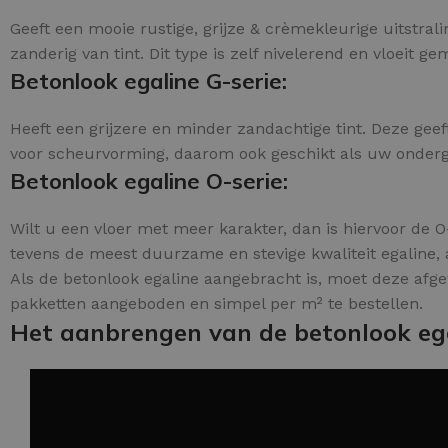
Geeft een mooie rustige, grijze & crèmekleurige uitstral
zanderig van tint. Dit type is zelf nivelerend en vloeit ge
Betonlook egaline G-serie:
Heeft een grijzere en minder zandachtige tint. Deze geef
voor scheurvorming, daarom ook geschikt als uw ondergro
Betonlook egaline O-serie:
Wilt u een vloer met meer karakter, dan is hiervoor de O-
tevens de meest duurzame en stevige kwaliteit egaline, 
Als de betonlook egaline aangebracht is, moet deze afg
pakketten aangeboden en simpel per m² te bestellen.
Het aanbrengen van de betonlook eg