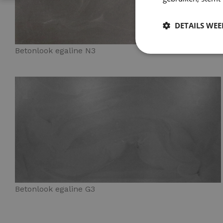
DETAILS WE
Betonlook egaline N3
Betonlook egaline G3