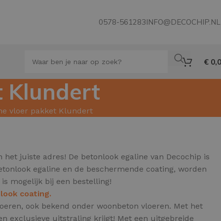
0578-561283
INFO@DECOCHIP.NL
€
0,
t Klundert
ne vloer pakket Klundert
 het juiste adres! De betonlook egaline van Decochip is
 betonlook egaline en de beschermende coating, worden
is mogelijk bij een bestelling!
look coating.
 vloeren, ook bekend onder woonbeton vloeren.
Met het
 exclusieve uitstraling krijgt! Met een uitgebreide