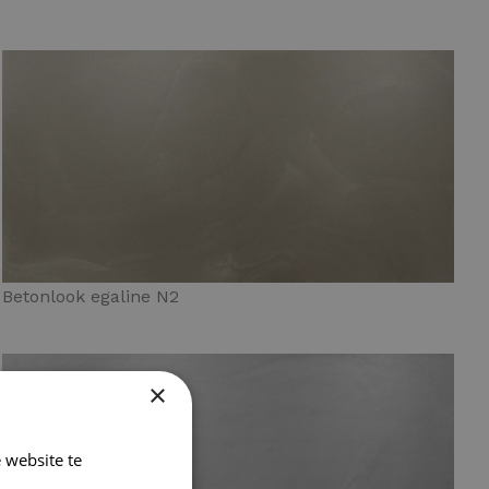
Betonlook egaline N2
×
 website te
Lees verder