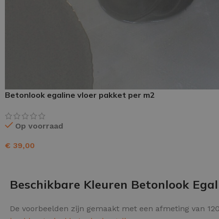
Schraaplaag epoxy
Gietvloer PU
Gietvloer Epoxy
Betonlook egaline vloer pakket per m2
Op voorraad
€
39,00
TOEVOEGEN AAN WINKELWAGEN
Beschikbare Kleuren Betonlook Egal
De voorbeelden zijn gemaakt met een afmeting van 120 