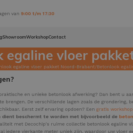
agen van
9:00 t/m 17:30
g
Showroom
Workshop
Contact
 egaline vloer pakke
nlook egaline vloer pakket Noord-Brabant
Betonlook egali
gen?
 praktische en unieke betonlook afwerking? Dan bent u aan
n te brengen. De verschillende lagen zoals de grondering,
schikbaar. Eerst zelf ervaring opdoen? Een
gratis workshop
en dient beschermt te worden met bijvoorbeeld de
beton
aliteit met Decochip's ruime collectie betonlook egaline
al iedere vierkante meter uniek zijn,
waardoor uw vloer een