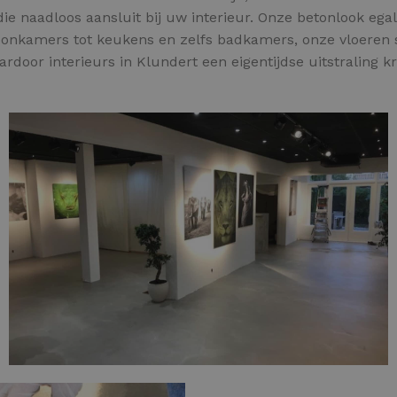
e naadloos aansluit bij uw interieur. Onze betonlook egali
woonkamers tot keukens en zelfs badkamers, onze vloeren 
aardoor interieurs in Klundert een eigentijdse uitstraling k