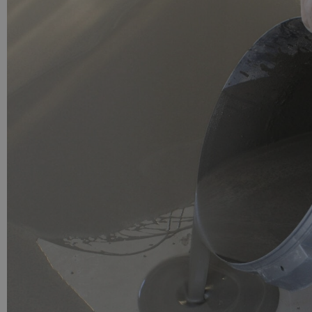
PU GIETVLOER
Gietvloer woonruimte
Gietvloer badkamer
LOS PER VERPAKKING
Impregneer
Impregneer snel
Tegelprimer
Schraaplaag PU