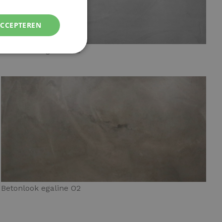
ACCEPTEREN
Betonlook egaline G2
Betonlook egaline O2