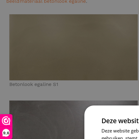
beeldmateriaal betonlook egaline
.
Betonlook egaline S1
Deze websit
Deze website geb
9,6
gebruiken, stemt