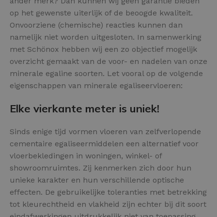
ander merk? Dan kunnen wij geen garantie bieden
op het gewenste uiterlijk of de beoogde kwaliteit.
Onvoorziene (chemische) reacties kunnen dan
namelijk niet worden uitgesloten. In samenwerking
met Schönox hebben wij een zo objectief mogelijk
overzicht gemaakt van de voor- en nadelen van onze
minerale egaline soorten. Let vooral op de volgende
eigenschappen van minerale egaliseervloeren:
Elke vierkante meter is uniek!
Sinds enige tijd vormen vloeren van zelfverlopende
cementaire egaliseermiddelen een alternatief voor
vloerbekledingen in woningen, winkel- of
showroomruimtes. Zij kenmerken zich door hun
unieke karakter en hun verschillende optische
effecten. De gebruikelijke toleranties met betrekking
tot kleurechtheid en vlakheid zijn echter bij dit soort
eindafwerkingen uitdrukkelijk niet van toepassing.