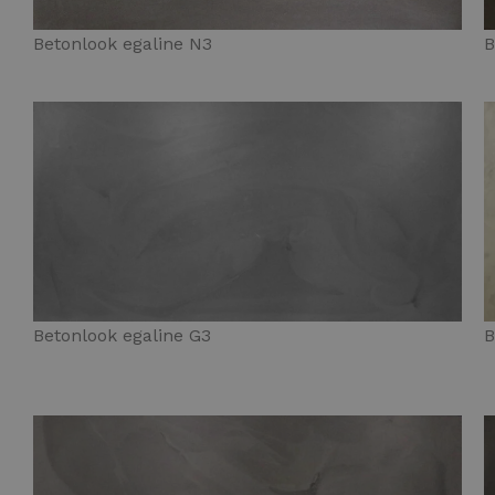
Betonlook egaline N3
B
Betonlook egaline G3
B