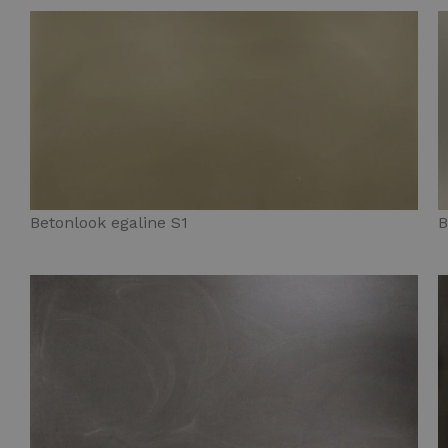
Betonlook egaline S1
B