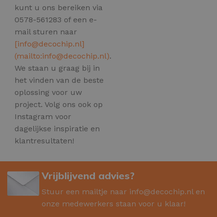
kunt u ons bereiken via
0578-561283 of een e-
mail sturen naar
[
info@decochip.nl
]
(mailto:
info@decochip.nl
)
.
We staan u graag bij in
het vinden van de beste
oplossing voor uw
project. Volg ons ook op
Instagram voor
dagelijkse inspiratie en
klantresultaten!
Vrijblijvend advies?
Stuur een mailtje naar
info@decochip.nl
en
onze medewerkers staan voor u klaar!