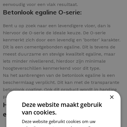
eenvoudig voor een vlak resultaat.
Betonlook egaline O-serie:
Bent u op zoek naar een levendigere vloer, dan is
hiervoor de O-serie de ideale keuze. De O-serie
kenmerkt zich door een levendig en 'bonter' karakter.
Dit is een cementgebonden egaline. Dit is tevens de
meest duurzame en stevige kwaliteit egaline, maar
iets minder nivellerend, hierdoor zijn minimale
hoogteverschillen kenmerkend voor dit type.
Na het aanbrengen van de betonlook egaline is een
beschermlaag verplicht. Dit kan met de transparante
betonlook coating. Ook dit product wordt in handige
×
pakketten aangeboden en simpel per m² te bestellen.
Hoe breng je de betonlook egaline
Deze website maakt gebruik
van cookies.
en coating aan:
Deze website gebruikt cookies om uw