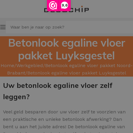
9,6
Betonlook egaline vloer
pakket Luyksgestel
Home
Werkgebied
Betonlook egaline vloer pakket Noord-
Brabant
Betonlook egaline vloer pakket Luyksgestel
Uw betonlook egaline vloer zelf
leggen?
Veel geld besparen door uw
vloer zelf te voorzien van
een praktische en unieke betonlook afwerking? Dan
bent u aan het juiste adres! De betonlook egaline van