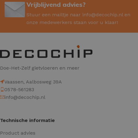
Vrijblijvend advies?
Stuur een mailtje naar
info@decochip.nl
en
onze medewerkers staan voor u klaar!
Doe-Het-Zelf gietvloeren en meer
Vaassen, Aalbosweg 39A
0578-561283
info@decochip.nl
Technische informatie
Product advies