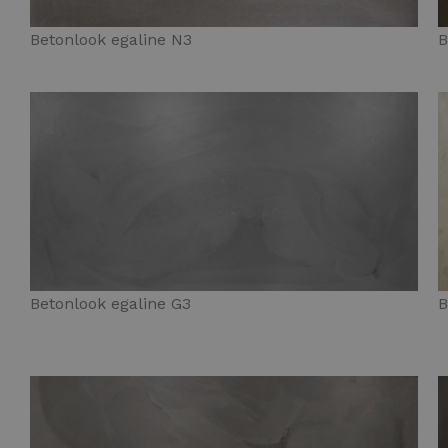
Betonlook egaline N3
B
Betonlook egaline G3
B