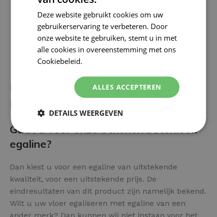
Deze website gebruikt cookies om uw
gebruikerservaring te verbeteren. Door
onze website te gebruiken, stemt u in met
alle cookies in overeenstemming met ons
Cookiebeleid.
Lees verder
Uw vloer afwerken met Betonlook
ALLES ACCEPTEREN
Egaline? Diverse voor- en nadelen:
DETAILS WEERGEVEN
Gaat u voor onze Schönox betonlook
egaline?
Dan kiest u voor een egaline van uitstekende
kwaliteit, voor een uitstekende prijs. De
eindresultaten van dit product zijn namelijk bekend.
Wilt u uw vloer egaliseren met egaline van een
ander merk? Dan kunnen wij niet instaan voor het