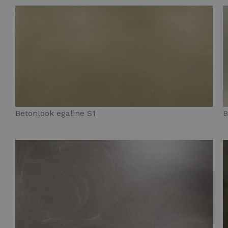
Betonlook egaline S1
B