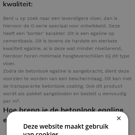
kwaliteit:
Bent u op zoek naar een levendigere vloer, dan is
hiervoor de O-serie speciaal voor ontwikkeld. Deze
heeft een 'bonter' karakter. Dit is een egaline op
cementbasis. Dit is tevens de hardste en sterkste
kwaliteit egaline, al is deze wat minder nivellerend,
hierdoor horen minimale hoogteverschillen bij dit type
vloer.
Zodra de betonlook egaline is aangebracht, dient deze
voorzien te worden van een beschermlaag. Dit kan met
de transparante betonlook coating. Ook dit product
wordt als pakket aangeboden en bestelt u eenvoudig
per m².
Hoe breng je de betonlook egaline
×
en coating aan:
Deze website maakt gebruik
van cookies.