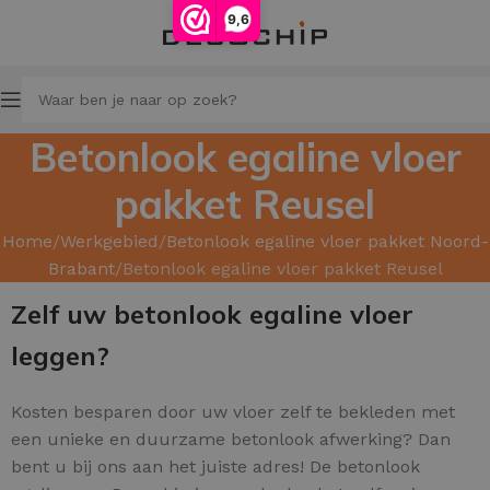
9,6
Betonlook egaline vloer
pakket Reusel
Home
Werkgebied
Betonlook egaline vloer pakket Noord-
Brabant
Betonlook egaline vloer pakket Reusel
Zelf uw betonlook egaline vloer
leggen?
Kosten besparen door uw
vloer zelf te bekleden met
een unieke en duurzame betonlook afwerking? Dan
bent u bij ons aan het juiste adres! De betonlook