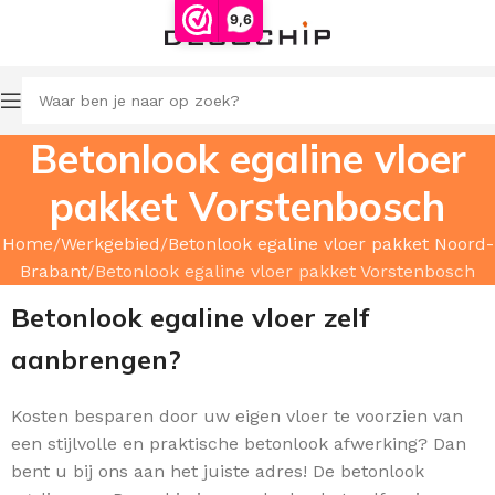
9,6
Betonlook egaline vloer
pakket Vorstenbosch
Home
Werkgebied
Betonlook egaline vloer pakket Noord-
Brabant
Betonlook egaline vloer pakket Vorstenbosch
Betonlook egaline vloer zelf
aanbrengen?
Kosten besparen door uw
eigen vloer te voorzien van
een stijlvolle en praktische betonlook afwerking? Dan
bent u bij ons aan het juiste adres! De betonlook