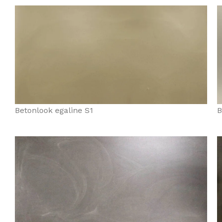
Betonlook egaline S1
B