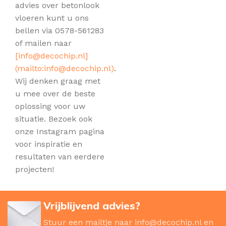
advies over betonlook
vloeren kunt u ons
bellen via 0578-561283
of mailen naar
[
info@decochip.nl
]
(mailto:
info@decochip.nl
)
.
Wij denken graag met
u mee over de beste
oplossing voor uw
situatie. Bezoek ook
onze Instagram pagina
voor inspiratie en
resultaten van eerdere
projecten!
Vrijblijvend advies?
Stuur een mailtje naar
info@decochip.nl
en