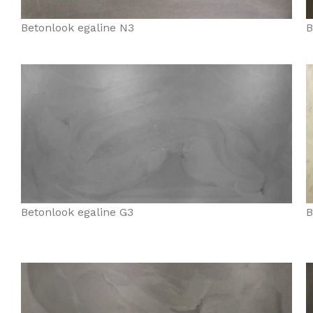
Betonlook egaline N3
B
Betonlook egaline G3
B