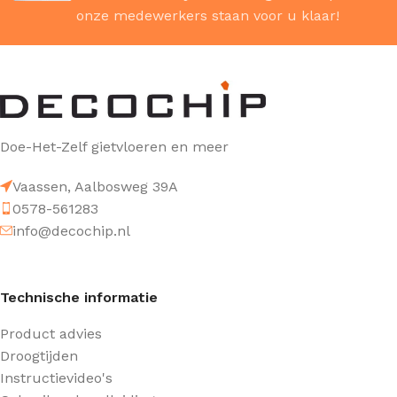
onze medewerkers staan voor u klaar!
Doe-Het-Zelf gietvloeren en meer
Vaassen, Aalbosweg 39A
0578-561283
info@decochip.nl
Technische informatie
Product advies
Droogtijden
Instructievideo's