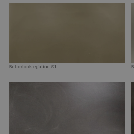
Betonlook egaline S1
B