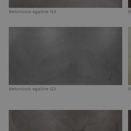
Betonlook egaline N3
B
Betonlook egaline G3
B