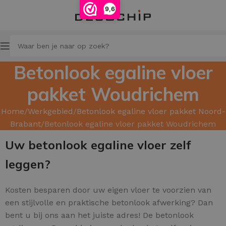
9,6
Betonlook egaline vloer
pakket Woudrichem
Home
Werkgebied
Betonlook egaline vloer pakket Noord-
Brabant
Betonlook egaline vloer pakket Woudrichem
Uw betonlook egaline vloer zelf
leggen?
Kosten besparen door uw
eigen vloer te voorzien van
een stijlvolle en praktische betonlook afwerking? Dan
bent u bij ons aan het juiste adres! De betonlook