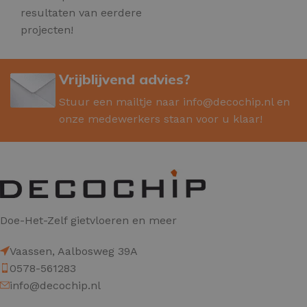
resultaten van eerdere
projecten!
Vrijblijvend advies?
Stuur een mailtje naar
info@decochip.nl
en
onze medewerkers staan voor u klaar!
Doe-Het-Zelf gietvloeren en meer
Vaassen, Aalbosweg 39A
0578-561283
info@decochip.nl