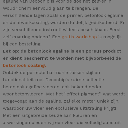
egaline van Decochip is voor de doe het zelf-er in
Woudrichem eenvoudig aan te brengen. De
verschillende lagen zoals de primer, betonlook egaline
en de afwerkcoating, worden duidelijk geëtiketteerd. Er
zijn verschillende instructievideo's beschikbaar. Eerst
zelf ervaring opdoen? Een
gratis workshop
is mogelijk
bij een bestelling!
Let op: de betonlook egaline is een poreus product
en dient beschermt te worden met bijvoorbeeld de
betonlook coating.
Ontdek de perfecte harmonie tussen stijl en
functionaliteit met Decochip's ruime collectie
betonlook egaline vloeren, ook bekend onder
woonbetonvloeren.
Met het ''effect pigment'' wat wordt
toegevoegd aan de egaline, zal elke meter uniek zijn,
waardoor uw vloer een exclusieve uitstraling krijgt!
Met een uitgebreide keuze aan kleuren en
afwerkingen bieden wij een vloer die volledig aansluit