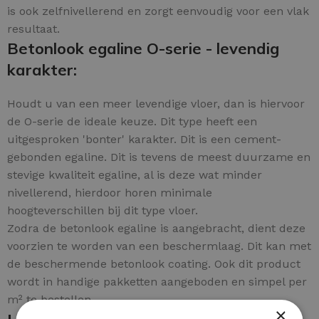
is ook zelfnivellerend en zorgt eenvoudig voor een vlak
resultaat.
Betonlook egaline O-serie - levendig
karakter:
Houdt u van een meer levendige vloer, dan is hiervoor
de O-serie de ideale keuze. Dit type heeft een
uitgesproken 'bonter' karakter. Dit is een cement-
gebonden egaline. Dit is tevens de meest duurzame en
stevige kwaliteit egaline, al is deze wat minder
nivellerend, hierdoor horen minimale
hoogteverschillen bij dit type vloer.
Zodra de betonlook egaline is aangebracht, dient deze
voorzien te worden van een beschermlaag. Dit kan met
de beschermende betonlook coating. Ook dit product
wordt in handige pakketten aangeboden en simpel per
m² te bestellen.
×