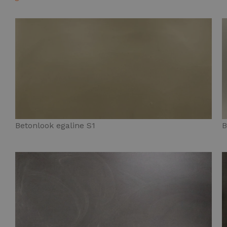
Betonlook egaline S1
B