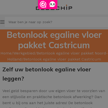
9,6
Betonlook egaline vloer
pakket Castricum
Home
Werkgebied
Betonlook egaline vloer pakket Noord-
Holland
Betonlook egaline vloer pakket Castricum
Zelf uw betonlook egaline vloer
leggen?
Veel geld besparen door uw
eigen vloer te voorzien van
een stijlvolle en praktische betonlook afwerking? Dan
bent u bij ons aan het juiste adres! De betonlook