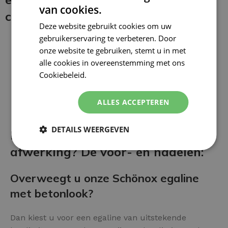
van cookies.
coating:
Deze website gebruikt cookies om uw
gebruikerservaring te verbeteren. Door
onze website te gebruiken, stemt u in met
alle cookies in overeenstemming met ons
Cookiebeleid.
Lees verder
ALLES ACCEPTEREN
DETAILS WEERGEVEN
Betonlook Egaline als vloer
afwerking? De voor- en nadelen:
Overweegt u onze Schönox egaline
met betonlook?
Dan kiest u voor een egaline van uitstekende