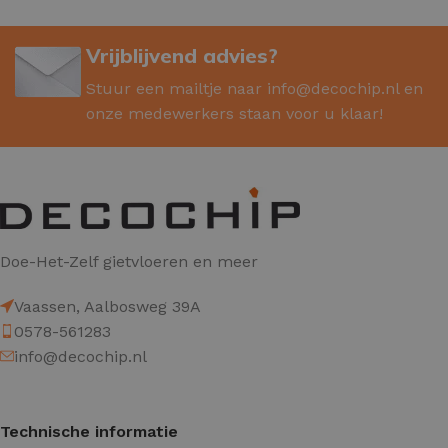
Vrijblijvend advies?
Stuur een mailtje naar
info@decochip.nl
en
onze medewerkers staan voor u klaar!
Doe-Het-Zelf gietvloeren en meer
Vaassen, Aalbosweg 39A
0578-561283
info@decochip.nl
Technische informatie