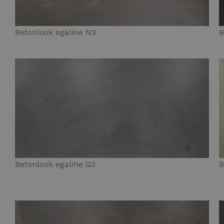
Betonlook egaline N3
B
Betonlook egaline G3
B