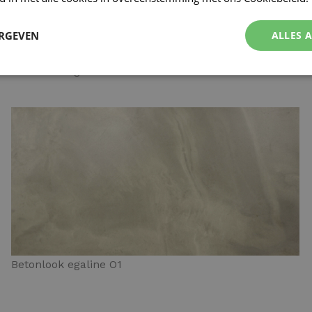
ERGEVEN
ALLES 
Betonlook egaline N4
Betonlook egaline O1