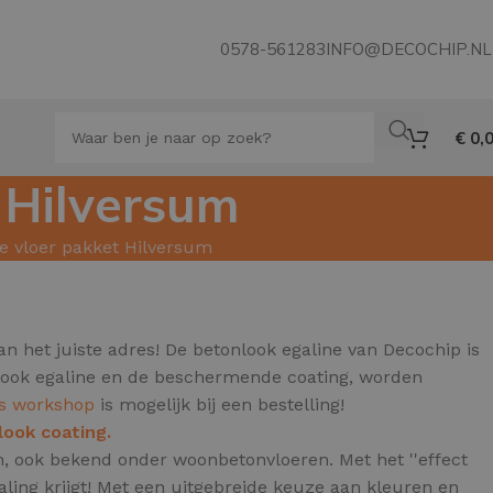
0578-561283
INFO@DECOCHIP.NL
€
0,
 Hilversum
e vloer pakket Hilversum
 het juiste adres! De betonlook egaline van Decochip is
onlook egaline en de beschermende coating, worden
is workshop
is mogelijk bij een bestelling!
look coating.
ren, ook bekend onder woonbetonvloeren.
Met het ''effect
ling krijgt! Met een uitgebreide keuze aan kleuren en