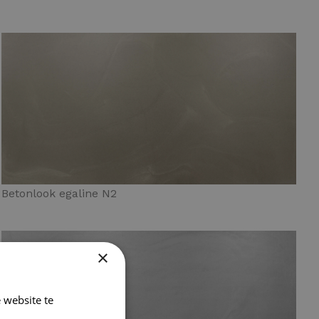
Betonlook egaline N2
×
 website te
Lees verder