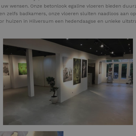
ij uw wensen. Onze betonlook egaline vloeren bieden duurza
 zelfs badkamers, onze vloeren sluiten naadloos aan op 
oor huizen in Hilversum een hedendaagse en unieke uitstral