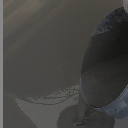
PU GIETVLOER
Gietvloer woonruimte
Gietvloer badkamer
LOS PER VERPAKKING
Impregneer
Impregneer snel
Tegelprimer
Schraaplaag PU