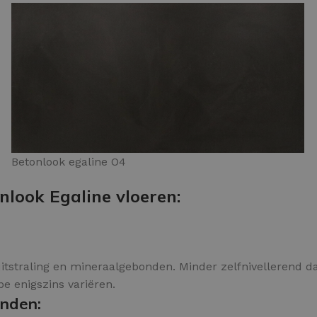
Betonlook egaline O4
nlook Egaline vloeren:
itstraling en mineraalgebonden. Minder zelfnivellerend dan
ype enigszins variëren.
onden: