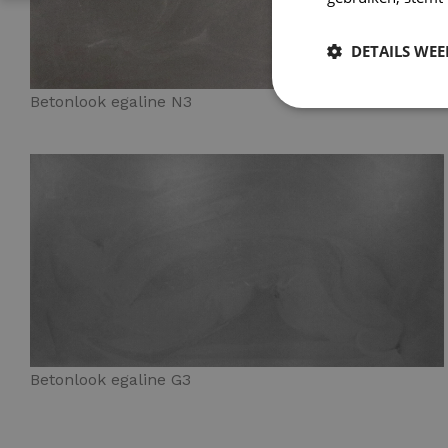
DETAILS WE
Betonlook egaline N3
Betonlook egaline G3