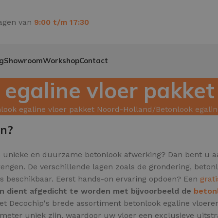
agen van
9:00 t/m 17:30
g
Showroom
Workshop
Contact
 egaline vloer pakket
look egaline vloer pakket Noord-Holland
Betonlook egalin
en?
n unieke en duurzame betonlook afwerking? Dan bent u aan
brengen. De verschillende lagen zoals de grondering, bet
o's beschikbaar. Eerst hands-on ervaring opdoen? Een
grat
en dient afgedicht te worden met bijvoorbeeld de
beton
t met Decochip's brede assortiment betonlook egaline vloe
meter uniek zijn,
waardoor uw vloer een exclusieve uitstra