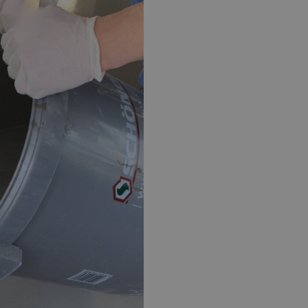
EPOXY GIETVLOER
G
Gietvloer bedrijfsruimte
Gi
Gietvloer garage
Al
Toplaag transparant
Toplaag anti-slip
Budget toplaag
Toplaag in kleur
Toplaag kleur anti-slip