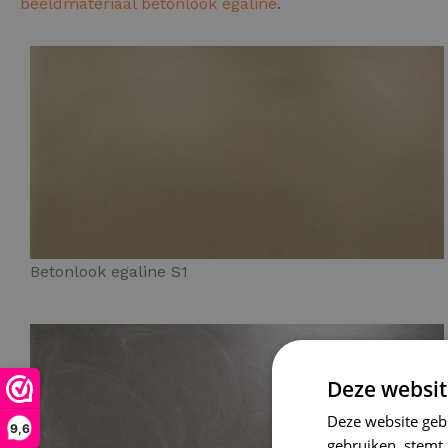
beeldmateriaal betonlook egaline
.
Betonlook egaline S1
Deze websit
Deze website geb
9,6
gebruiken, stemt