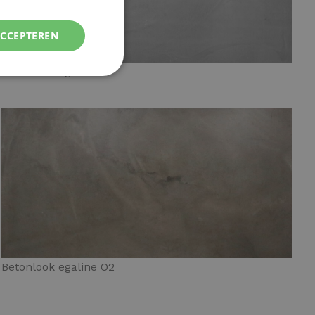
ACCEPTEREN
Betonlook egaline G2
Betonlook egaline O2