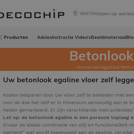
Vind Ons
Open op werkd
Producten
Advies
Instructie Video’s
Beeldmateriaal
Blo
Betonlook
Home
Werkgebied
Beton
Uw betonlook egaline vloer zelf legg
Kosten besparen door uw
vloer zelf te bekleden met ee
voor de doe het zelf-er in Hilversum eenvoudig aan te 
helder gemarkeerd. Er zijn verschillende instructievide
Let op: de betonlook egaline is een poreuze toplaag 
Ervaar de ideale combinatie van stijl en functionalitei
pigment'' wat wordt toegevoegd aan de egaline, zal elke 