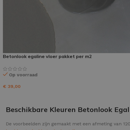
Schraaplaag epoxy
Gietvloer PU
Gietvloer Epoxy
Betonlook egaline vloer pakket per m2
Op voorraad
€
39,00
TOEVOEGEN AAN WINKELWAGEN
Beschikbare Kleuren Betonlook Egal
De voorbeelden zijn gemaakt met een afmeting van 120 